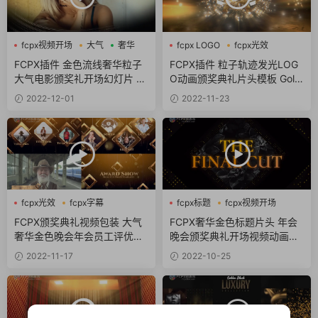
fcpx视频开场
大气
奢华
fcpx LOGO
fcpx光效
fcpx叠加层
FCPX插件 金色流线奢华粒子
FCPX插件 粒子轨迹发光LOG
大气电影颁奖礼开场幻灯片 El
O动画颁奖典礼片头模板 Gold
egant Lines Opener
en Light Logo Reveal
2022-12-01
2022-11-23
fcpx光效
fcpx字幕
fcpx标题
fcpx视频开场
fcpx幻灯片
奢华
FCPX颁奖典礼视频包装 大气
FCPX奢华金色标题片头 年会
奢华金色晚会年会员工评优表
晚会颁奖典礼开场视频动画插
彰插件 Award Show
件 The Discovery – Luxury O
2022-11-17
2022-10-25
pener