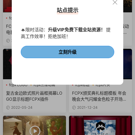
站点提示
fcpx视频开场
幕布
动态海报
奢华
抖音模板
电影风
FCPX剧院揭幕开场模板 演出
FCPX黑金竖屏模板 5个竖版动
🔥限时活动：
升级VIP免费下载全站资源！
提
电影话剧表彰舞台幕布拉开视
态海报新年奢华产品宣传finalc
高工作效率！拒绝加班！
频片头LOGO标题finalcutpro
utpro插件 Golden Black Insta
2022-07-25
2022-07-10
插件 Theater Logo Reveal
gram Stories
立刻升级
fcpx LOGO
fcpx三维动画
fcpx标题
fcpx片头
fcpx片头
fcpx视频开场
复古金边欧式照片画框揭幕LO
FCPX颁奖典礼标题模板 年会
GO显示标题FCPX插件
晚会大气闪耀金色粒子开场片
头 Short Inspire Trailer
2022-05-24
2021-12-24