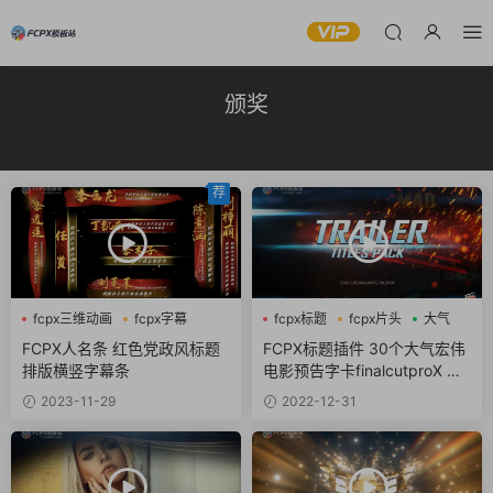
颁奖
荐
fcpx三维动画
fcpx字幕
fcpx标题
fcpx片头
大气
fcpx文字特效
FCPX人名条 红色党政风标题
FCPX标题插件 30个大气宏伟
排版横竖字幕条
电影预告字卡finalcutproX 插
件 Trailer Titles Pack
2023-11-29
2022-12-31