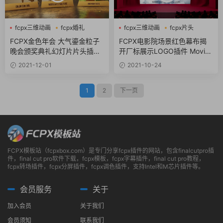
fcpx三维动画
fcpx婚礼
fcpx三维动画
fcpx片头
fcpx幻灯片
幕布
FCPX金色年会 大气鎏金粒子
FCPX电影院场景红色幕布揭
晚会颁奖典礼幻灯片片头插件
开厂标展示LOGO插件 Movie
Fame Slideshow
Theater Logo
2021-12-01
2021-10-24
1
2
下一页
FCPX模板站（fcpxbox.com）是专门分享fcpx插件的网站，包含finalcutpro插
件，final cut pro软件下载，fcpx模板，fcpx字幕插件，final cut pro教程，
fcpx转场插件，fcpx分屏插件，fcpx调色插件，支持Intel和M芯片插件等。
会员服务
关于
加入会员
关于我们
会员须知
联系我们