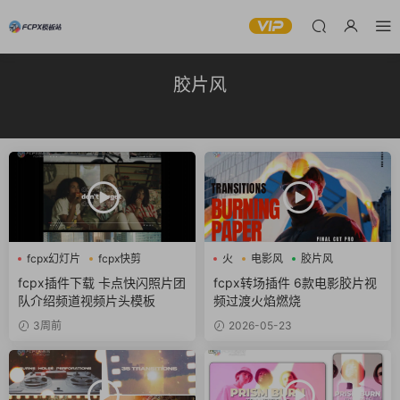
胶片风
fcpx幻灯片
fcpx快剪
火
电影风
胶片风
fcpx视频开场
fcpx插件下载 卡点快闪照片团
fcpx转场插件 6款电影胶片视
队介绍频道视频片头模板
频过渡火焰燃烧
3周前
2026-05-23