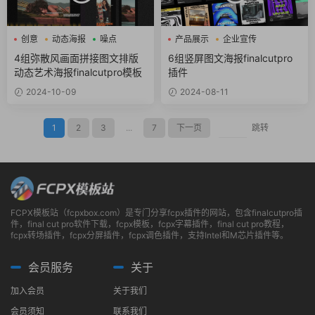
创意
动态海报
噪点
产品展示
企业宣传
动态海报
4组弥散风画面拼接图文排版
6组竖屏图文海报finalcutpro
动态艺术海报finalcutpro模板
插件
2024-10-09
2024-08-11
1
2
3
...
7
下一页
跳转
FCPX模板站（fcpxbox.com）是专门分享fcpx插件的网站，包含finalcutpro插
件，final cut pro软件下载，fcpx模板，fcpx字幕插件，final cut pro教程，
fcpx转场插件，fcpx分屏插件，fcpx调色插件，支持Intel和M芯片插件等。
会员服务
关于
加入会员
关于我们
会员须知
联系我们