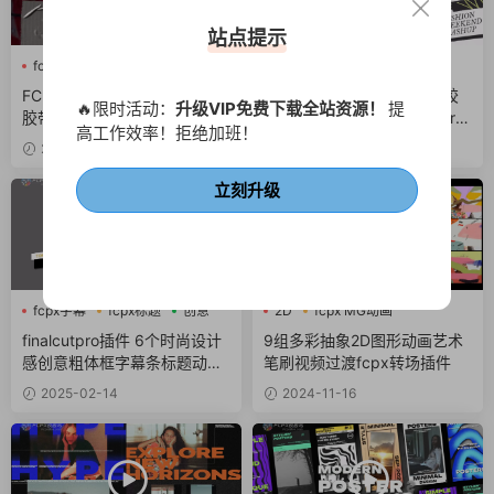
站点提示
fcpx图形动画
fcpx转场
fcpx幻灯片
创意
广告
创意
FCPX转场插件 15个复古涂鸦
fcpx模板 20秒拼贴纸涂鸦胶
🔥限时活动：
升级VIP免费下载全站资源！
提
胶带贴纸视频过渡效果
带设计介绍幻灯片finalcutpro
高工作效率！拒绝加班！
插件
2025-10-10
2025-03-15
立刻升级
fcpx字幕
fcpx标题
创意
2D
fcpx MG动画
fcpx图形动画
finalcutpro插件 6个时尚设计
9组多彩抽象2D图形动画艺术
感创意粗体框字幕条标题动画f
笔刷视频过渡fcpx转场插件
cpx插件
2025-02-14
2024-11-16