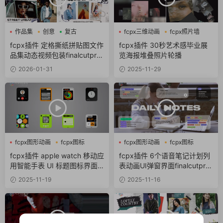
作品集
创意
复古
fcpx三维动画
fcpx照片墙
创意
fcpx插件 定格撕纸拼贴图文作
fcpx插件 30秒艺术感毕业展
品集动态视频包装finalcutpro
览海报堆叠照片轮播
插件
2026-01-31
2025-11-29
fcpx图形动画
fcpx图标
fcpx图形动画
fcpx图标
fcpx标题
fcpx字幕
fcpx插件 apple watch 移动应
fcpx插件 6个语音笔记计划列
用智能手表 UI 标题图标界面
表动画UI弹窗界面finalcutpro
设计动画
插件
2025-11-19
2025-11-16