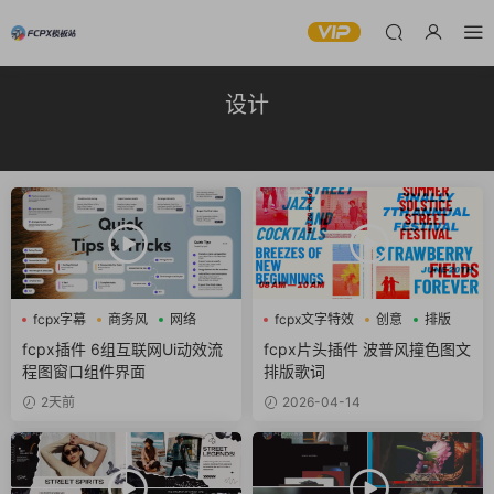
设计
fcpx字幕
商务风
网络
fcpx文字特效
创意
排版
fcpx插件 6组互联网Ui动效流
fcpx片头插件 波普风撞色图文
程图窗口组件界面
排版歌词
2天前
2026-04-14