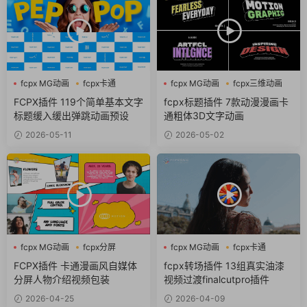
fcpx MG动画
fcpx卡通
fcpx MG动画
fcpx三维动画
fcpx字幕
fcpx卡通
FCPX插件 119个简单基本文字
fcpx标题插件 7款动漫漫画卡
标题缓入缓出弹跳动画预设
通粗体3D文字动画
2026-05-11
2026-05-02
fcpx MG动画
fcpx分屏
fcpx MG动画
fcpx卡通
fcpx卡通
fcpx图形动画
FCPX插件 卡通漫画风自媒体
fcpx转场插件 13组真实油漆
分屏人物介绍视频包装
视频过渡finalcutpro插件
2026-04-25
2026-04-09