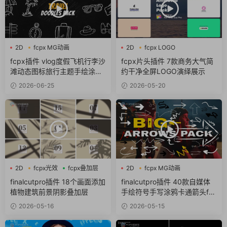
2D
fcpx MG动画
2D
fcpx LOGO
fcpx卡通
fcpx MG动画
fcpx插件 vlog度假飞机行李沙
fcpx片头插件 7款商务大气简
滩动态图标旅行主题手绘涂鸦
约干净全屏LOGO演绎展示
包
2026-06-25
2026-05-20
2D
fcpx光效
fcpx叠加层
2D
fcpx MG动画
fcpx卡通
finalcutpro插件 18个画面添加
finalcutpro插件 40款自媒体
植物建筑前景阴影叠加层
手绘符号手写涂鸦卡通箭头fc
px插件
2026-05-16
2026-05-15