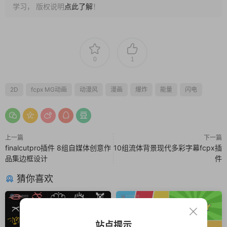
学习， 版权说明
点此了解
！
0
1
2D
fcpx MG动画
动漫风
漫画
爆炸
能量
闪电
上一篇
下一篇
finalcutpro插件 8组自媒体创意作
10组流体背景现代多彩字幕fcpx插
品集边框设计
件
猜你喜欢
站点提示