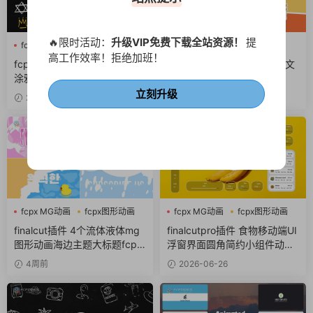
🔥限时活动：
升级VIP免费下载全站资源！
提
fcpx MG动画
fcpx卡通
fcpx卡通
fcpx标题
高工作效率！拒绝加班！
fcpx图形动画
fcpx转场
fcpx插件 20个抽象手绘线条
fcpx转场插件 8组动漫卡通文
涂鸦视频素材图形动画
字漫画标题转场视频过渡
立刻升级
2周前
4周前
fcpx MG动画
fcpx图形动画
fcpx MG动画
fcpx图形动画
流体
fcpx图标
finalcut插件 4个流体液体mg
finalcutpro插件 食物移动端UI
图形动画海边主题大标题fcpx
浮窗界面圆角简约小组件动画f
插件
cpx插件
4周前
2026-06-26