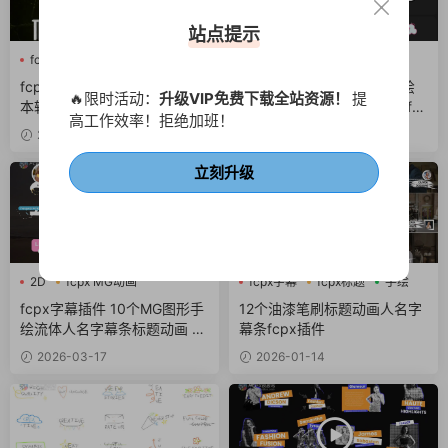
站点提示
fcpx字幕
fcpx文字特效
fcpx MG动画
fcpx卡通
fcpx标题
fcpx字幕
fcpx转场 4组水墨飞溅恐怖文
fcpx字幕插件 14个卡通手绘
🔥限时活动：
升级VIP免费下载全站资源！
提
本转场视频过渡finalcutpro插
可爱综艺花字动态标题动画fc
高工作效率！拒绝加班！
件
px插件 Colorful Speech Bub
2026-04-03
2026-03-20
bles
立刻升级
2D
fcpx MG动画
fcpx字幕
fcpx标题
手绘
fcpx卡通
fcpx字幕插件 10个MG图形手
12个油漆笔刷标题动画人名字
绘流体人名字幕条标题动画 Lo
幕条fcpx插件
wer Thirds Liquid Motion
2026-03-17
2026-01-14