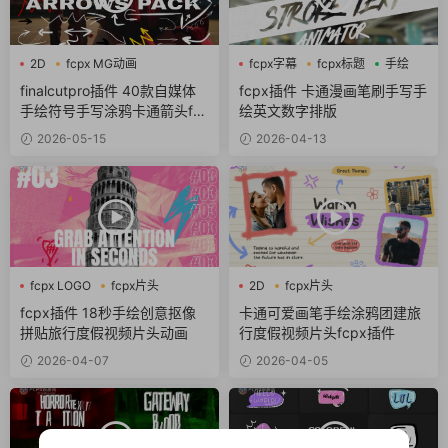
2D
fcpx MG动画
fcpx字幕
fcpx标题
手绘
fcpx卡通
finalcutpro插件 40款自媒体
fcpx插件 卡通漫画笔刷手写手
手绘符号手写涂鸦卡通箭头fc
绘英文数字排版
px插件
2026-05-15
2026-04-13
fcpx LOGO
fcpx片头
2D
fcpx片头
fcpx视频开场
fcpx视频开场
fcpx插件 18秒手绘创意抠像
卡通可爱画笔手绘涂鸦团建旅
拼贴旅行度假视频片头动画
行度假视频片头fcpx插件
2026-04-07
2026-04-05