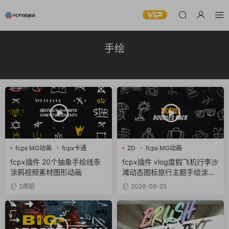
手绘
fcpx MG动画
fcpx卡通
2D
fcpx MG动画
fcpx图形动画
fcpx卡通
fcpx插件 20个抽象手绘线条
fcpx插件 vlog度假飞机行李沙
涂鸦视频素材图形动画
滩动态图标旅行主题手绘涂鸦
包
2周前
2026-06-25