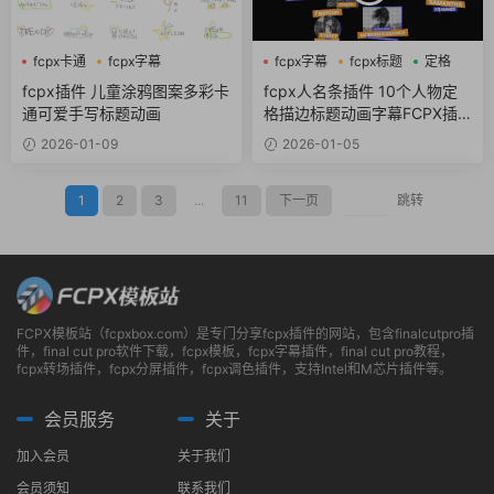
fcpx卡通
fcpx字幕
fcpx字幕
fcpx标题
定格
fcpx文字特效
fcpx插件 儿童涂鸦图案多彩卡
fcpx人名条插件 10个人物定
通可爱手写标题动画
格描边标题动画字幕FCPX插
件
2026-01-09
2026-01-05
1
2
3
...
11
下一页
跳转
FCPX模板站（fcpxbox.com）是专门分享fcpx插件的网站，包含finalcutpro插
件，final cut pro软件下载，fcpx模板，fcpx字幕插件，final cut pro教程，
fcpx转场插件，fcpx分屏插件，fcpx调色插件，支持Intel和M芯片插件等。
会员服务
关于
加入会员
关于我们
会员须知
联系我们