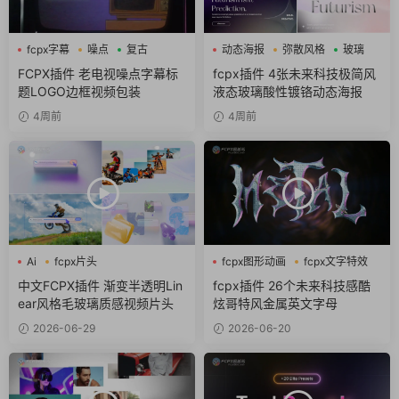
fcpx字幕
噪点
复古
动态海报
弥散风格
玻璃
FCPX插件 老电视噪点字幕标
fcpx插件 4张未来科技极简风
题LOGO边框视频包装
液态玻璃酸性镀铬动态海报
4周前
4周前
Ai
fcpx片头
fcpx图形动画
fcpx文字特效
fcpx视频开场
fcpx标题
中文FCPX插件 渐变半透明Lin
fcpx插件 26个未来科技感酷
ear风格毛玻璃质感视频片头
炫哥特风金属英文字母
2026-06-29
2026-06-20