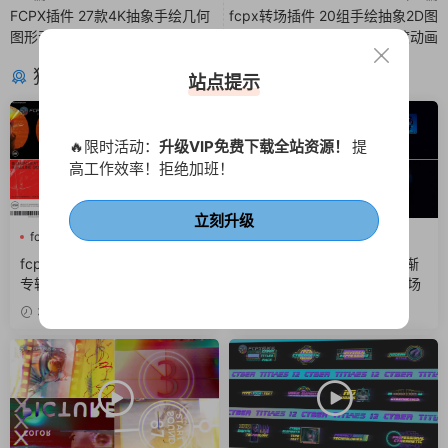
FCPX插件 27款4K抽象手绘几何
fcpx转场插件 20组手绘抽象2D图
图形动画
形色块视频过渡动画
猜你喜欢
站点提示
🔥限时活动：
升级VIP免费下载全站资源！
提
高工作效率！拒绝加班！
立刻升级
fcpx快剪
噪点
故障风
Ai
fcpx快剪
fcpx照片墙
fcpx插件 酷炫街头风摇滚音乐
FCPX插件 快速节奏感发光渐
专辑介绍视频包装
变标题卡点图文排版展示开场
3天前
6天前