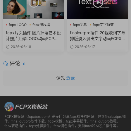
fcpx LOGO
fcpx照片墙
fcpx字幕
fcpx文字特效
fcpx片头
fcpx标题
fcpx片头插件 图片掉落艺术设
finalcutpro插件 20组歌词字幕
计照片汇聚LOGO动画FCP插
排版淡入淡出文字动画FCPX
件
插件
2026-06-18
2026-06-17
评论
0
请先
登录
FCPX模板站（fcpxbox.com）是专门分享fcpx插件的网站，包含finalcutpro插
件，final cut pro软件下载，fcpx模板，fcpx字幕插件，final cut pro教程，
fcpx转场插件，fcpx分屏插件，fcpx调色插件，支持Intel和M芯片插件等。