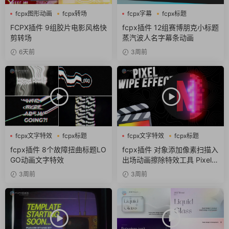
fcpx图形动画
fcpx转场
fcpx字幕
fcpx标题
噪点
fcpx片头
FCPX插件 9组胶片电影风格快
fcpx插件 12组赛博朋克小标题
剪转场
蒸汽波人名字幕条动画
6天前
3周前
fcpx文字特效
fcpx标题
fcpx文字特效
fcpx标题
故障风
像素
fcpx插件 8个故障扭曲标题LO
fcpx插件 对象添加像素扫描入
GO动画文字特效
出场动画擦除特效工具 Pixel S
can
3周前
3周前