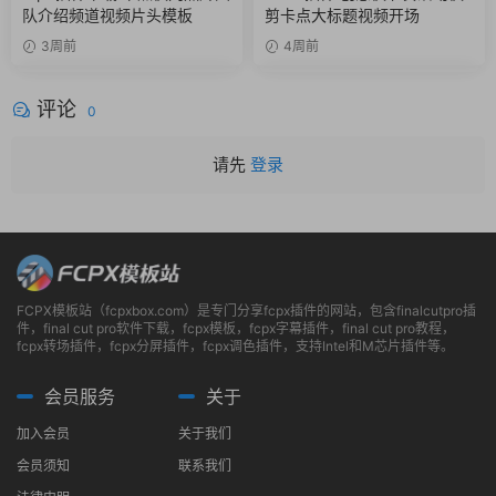
队介绍频道视频片头模板
剪卡点大标题视频开场
3周前
4周前
评论
0
请先
登录
FCPX模板站（fcpxbox.com）是专门分享fcpx插件的网站，包含finalcutpro插
件，final cut pro软件下载，fcpx模板，fcpx字幕插件，final cut pro教程，
fcpx转场插件，fcpx分屏插件，fcpx调色插件，支持Intel和M芯片插件等。
会员服务
关于
加入会员
关于我们
会员须知
联系我们