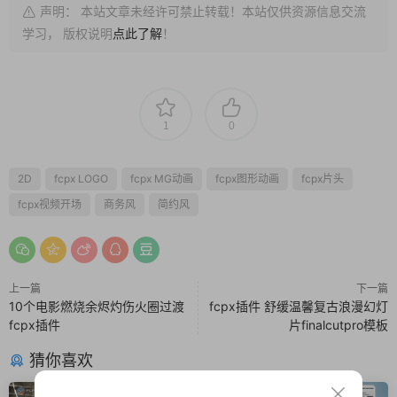
声明： 本站文章未经许可禁止转载！本站仅供资源信息交流
学习， 版权说明
点此了解
！
1
0
2D
fcpx LOGO
fcpx MG动画
fcpx图形动画
fcpx片头
fcpx视频开场
商务风
简约风
上一篇
下一篇
10个电影燃烧余烬灼伤火圈过渡
fcpx插件 舒缓温馨复古浪漫幻灯
fcpx插件
片finalcutpro模板
猜你喜欢