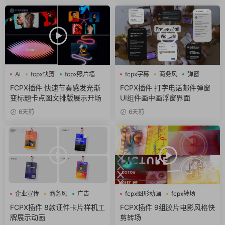
Ai
fcpx快剪
fcpx照片墙
fcpx字幕
商务风
弹窗
FCPX插件 快速节奏感发光渐
FCPX插件 打字电话邮件弹窗
变标题卡点图文排版展示开场
UI组件画中画浮窗界面
6天前
6天前
企业宣传
商务风
广告
fcpx图形动画
fcpx转场
噪点
FCPX插件 8款证件卡片样机工
FCPX插件 9组胶片电影风格快
牌展示动画
剪转场