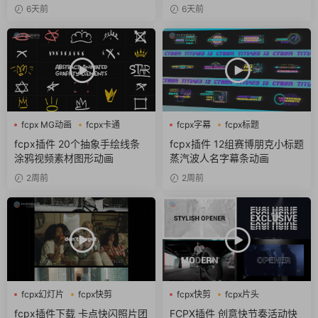
6天前
6天前
fcpx MG动画
fcpx卡通
fcpx字幕
fcpx标题
fcpx图形动画
fcpx片头
fcpx插件 20个抽象手绘线条
fcpx插件 12组赛博朋克小标题
涂鸦视频素材图形动画
蒸汽波人名字幕条动画
2周前
2周前
fcpx幻灯片
fcpx快剪
fcpx快剪
fcpx片头
fcpx视频开场
fcpx视频开场
fcpx插件下载 卡点快闪照片团
FCPX插件 创意快节奏活动快