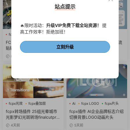
站点提示
🔥限时活动：
升级VIP免费下载全站资源！
提
高工作效率！拒绝加班！
fcpx图形动画
fcpx转场
fcpx字幕
商务风
网络
撕纸
FCPX插件 10组横竖版撕纸拼
fcpx插件 6组互联网Ui动效流
立刻升级
贴转场动画视频过渡
程图窗口组件界面
8小时前
1天前
fcpx光效
fcpx叠加层
Ai
fcpx LOGO
fcpx片头
fcpx图形动画
fcpx转场插件 25组光晕城市
fcpx插件 AI企业品牌标志介绍
光影梦幻光斑转场finalcutpro
切换背景LOGO动画片头
插件
4天前
5天前