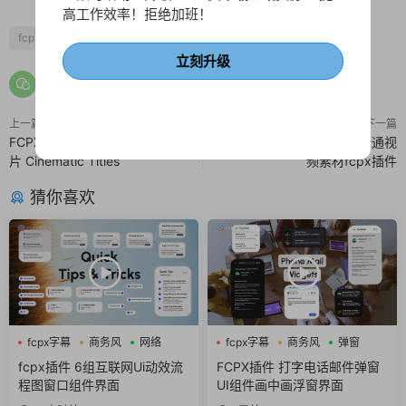
高工作效率！拒绝加班！
fcpx卡通
fcpx字幕
fcpx标题
儿童
生日
立刻升级
上一篇
下一篇
FCPX水墨笔刷模板 双重曝光幻灯
手绘漫画画笔线条图形动画卡通视
片 Cinematic Titles
频素材fcpx插件
猜你喜欢
fcpx字幕
商务风
网络
fcpx字幕
商务风
弹窗
fcpx插件 6组互联网Ui动效流
FCPX插件 打字电话邮件弹窗
程图窗口组件界面
UI组件画中画浮窗界面