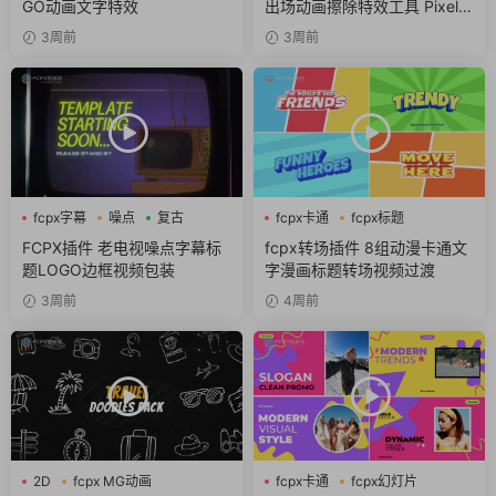
GO动画文字特效
出场动画擦除特效工具 Pixel S
can
3周前
3周前
fcpx字幕
噪点
复古
fcpx卡通
fcpx标题
fcpx转场
FCPX插件 老电视噪点字幕标
fcpx转场插件 8组动漫卡通文
题LOGO边框视频包装
字漫画标题转场视频过渡
3周前
4周前
2D
fcpx MG动画
fcpx卡通
fcpx幻灯片