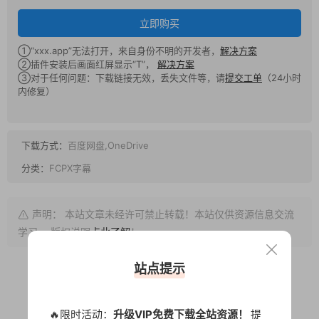
立即购买
①“xxx.app”无法打开，来自身份不明的开发者，
解决方案
②插件安装后画面红屏显示“T”，
解决方案
③对于任何问题：下载链接无效，丢失文件等，请
提交工单
（24小时
内修复）
下载方式：
百度网盘,OneDrive
分类：
FCPX字幕
声明： 本站文章未经许可禁止转载！本站仅供资源信息交流
学习， 版权说明
点此了解
！
站点提示
0
0
🔥限时活动：
升级VIP免费下载全站资源！
提