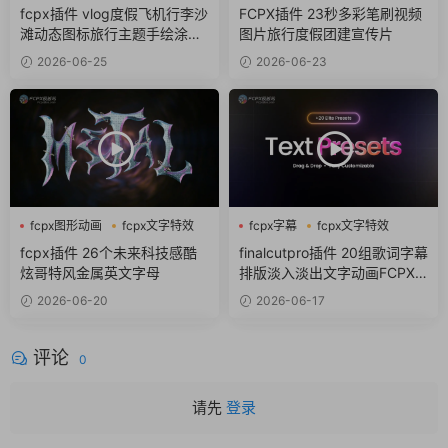
fcpx卡通
fcpx视频开场
fcpx插件 vlog度假飞机行李沙
FCPX插件 23秒多彩笔刷视频
滩动态图标旅行主题手绘涂鸦
图片旅行度假团建宣传片
包
2026-06-25
2026-06-23
fcpx图形动画
fcpx文字特效
fcpx字幕
fcpx文字特效
fcpx标题
fcpx标题
fcpx插件 26个未来科技感酷
finalcutpro插件 20组歌词字幕
炫哥特风金属英文字母
排版淡入淡出文字动画FCPX
插件
2026-06-20
2026-06-17
评论
0
请先
登录