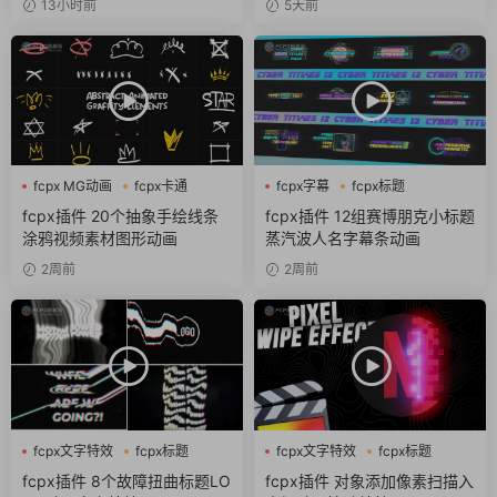
13小时前
5天前
fcpx MG动画
fcpx卡通
fcpx字幕
fcpx标题
fcpx图形动画
fcpx片头
fcpx插件 20个抽象手绘线条
fcpx插件 12组赛博朋克小标题
涂鸦视频素材图形动画
蒸汽波人名字幕条动画
2周前
2周前
fcpx文字特效
fcpx标题
fcpx文字特效
fcpx标题
故障风
像素
fcpx插件 8个故障扭曲标题LO
fcpx插件 对象添加像素扫描入