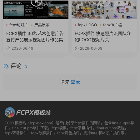
fcpx幻灯片
产品展示
fcpx LOGO
fcpx照片墙
企业宣传
fcpx视频开场
FCPX插件 30秒艺术创意广告
FCPX插件 快速照片流团队介
宣传产品展示视频图片作品集
绍LOGO视频片头
2026-06-19
2026-06-09
评论
0
请先
登录
FCPX模板站（fcpxbox.com）是专门分享fcpx插件的网站，包含finalcutpro插
件，final cut pro软件下载，fcpx模板，fcpx字幕插件，final cut pro教程，
fcpx转场插件，fcpx分屏插件，fcpx调色插件，支持Intel和M芯片插件等。