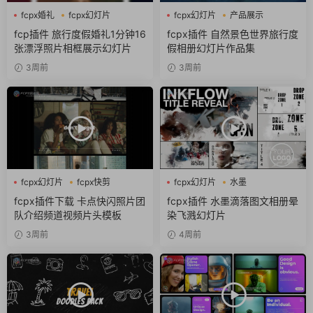
fcpx婚礼
fcpx幻灯片
fcpx幻灯片
产品展示
fcpx相册
作品集
fcp插件 旅行度假婚礼1分钟16
fcpx插件 自然景色世界旅行度
张漂浮照片相框展示幻灯片
假相册幻灯片作品集
3周前
3周前
fcpx幻灯片
fcpx快剪
fcpx幻灯片
水墨
fcpx视频开场
fcpx插件下载 卡点快闪照片团
fcpx插件 水墨滴落图文相册晕
队介绍频道视频片头模板
染飞溅幻灯片
3周前
4周前