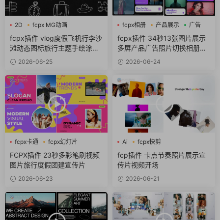
2D
fcpx MG动画
fcpx相册
产品展示
广告
fcpx卡通
fcpx插件 vlog度假飞机行李沙
fcpx插件 34秒13张图片展示
滩动态图标旅行主题手绘涂鸦
多屏产品广告照片切换相册轮
包
播
2026-06-25
2026-06-24
fcpx卡通
fcpx幻灯片
Ai
fcpx快剪
fcpx视频开场
fcpx视频开场
FCPX插件 23秒多彩笔刷视频
fcp插件 卡点节奏照片展示宣
图片旅行度假团建宣传片
传片视频开场
2026-06-23
2026-06-21