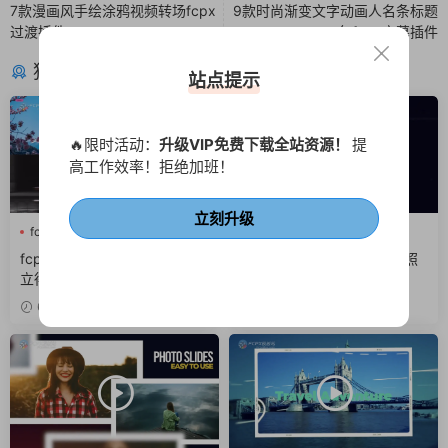
7款漫画风手绘涂鸦视频转场fcpx
9款时尚渐变文字动画人名条标题
过渡插件
包fcpx字幕插件
猜你喜欢
站点提示
🔥限时活动：
升级VIP免费下载全站资源！
提
高工作效率！拒绝加班！
立刻升级
fcpx照片墙
团建
弹窗
fcpx三维动画
fcpx幻灯片
fcpx相册
fcpx插件 8款旅行度假打卡拍
fcpx插件 水墨晕染3D空间照
立得画中画视频框
片轮播展示相册
6天前
2周前