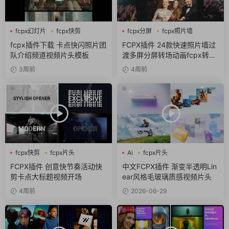
fcpx幻灯片
fcpx快剪
fcpx分屏
fcpx照片墙
fcpx视频开场
fcpx转场
fcpx插件下载 卡点快闪照片团
FCPX插件 24款快速照片墙过
队介绍频道视频片头模板
渡多屏分屏转场动画fcpx转场
插件
3周前
4周前
fcpx快剪
fcpx片头
Ai
fcpx片头
fcpx视频开场
fcpx视频开场
FCPX插件 创意快节奏活动快
中文FCPX插件 渐变半透明Lin
剪卡点大标题视频开场
ear风格毛玻璃质感视频片头
4周前
2026-06-29