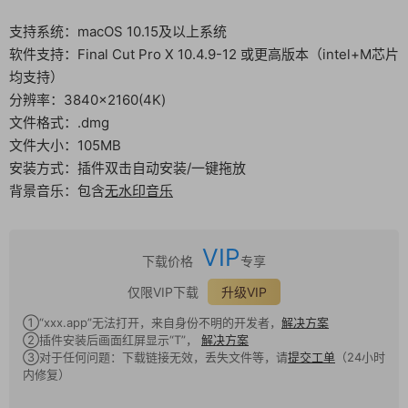
支持系统：macOS 10.15及以上系统
软件支持：Final Cut Pro X 10.4.9-12 或更高版本（intel+M芯片
均支持）
分辨率：3840×2160(4K)
文件格式：.dmg
文件大小：105MB
安装方式：插件双击自动安装/一键拖放
背景音乐：包含
无水印音乐
VIP
下载价格
专享
仅限VIP下载
升级VIP
①“xxx.app”无法打开，来自身份不明的开发者，
解决方案
②插件安装后画面红屏显示“T”，
解决方案
③对于任何问题：下载链接无效，丢失文件等，请
提交工单
（24小时
内修复）