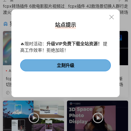
上一篇
下一篇
fcpx转场插件 6款电影胶片视频过
fcpx插件 42款场景切换人群行走
渡火焰燃烧
前景转场
猜你喜欢
站点提示
🔥限时活动：
升级VIP免费下载全站资源！
提
高工作效率！拒绝加班！
立刻升级
Ai
fcpx LOGO
fcpx片头
Ai
fcpx快剪
fcpx照片墙
fcpx插件 AI企业品牌标志介绍
FCPX插件 快速节奏感发光渐
切换背景LOGO动画片头
变标题卡点图文排版展示开场
5天前
6天前