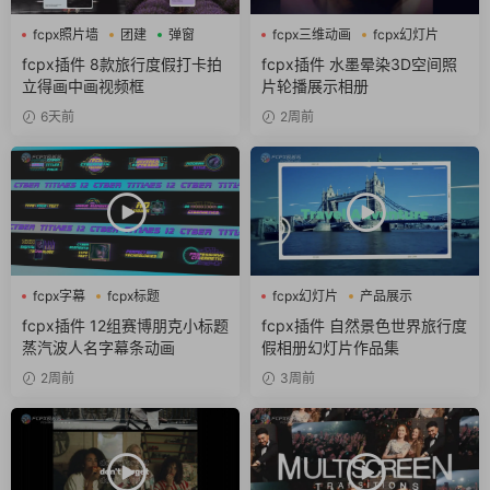
fcpx照片墙
团建
弹窗
fcpx三维动画
fcpx幻灯片
fcpx相册
fcpx插件 8款旅行度假打卡拍
fcpx插件 水墨晕染3D空间照
立得画中画视频框
片轮播展示相册
6天前
2周前
fcpx字幕
fcpx标题
fcpx幻灯片
产品展示
fcpx片头
作品集
fcpx插件 12组赛博朋克小标题
fcpx插件 自然景色世界旅行度
蒸汽波人名字幕条动画
假相册幻灯片作品集
2周前
3周前