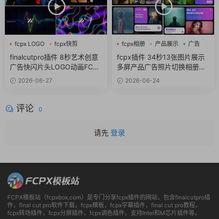
fcpx LOGO
fcpx快剪
fcpx相册
产品展示
广告
fcpx视频开场
finalcutpro插件 8秒艺术创意
fcpx插件 34秒13张图片展示
广告快闪片头LOGO动画FCPX
多屏产品广告照片切换相册轮
插件
播
2026-06-27
2026-06-24
评论
0
请先
登录
FCPX模板站（fcpxbox.com）是专门分享fcpx插件的网站，包含finalcutpro插
件，final cut pro软件下载，fcpx模板，fcpx字幕插件，final cut pro教程，
fcpx转场插件，fcpx分屏插件，fcpx调色插件，支持Intel和M芯片插件等。