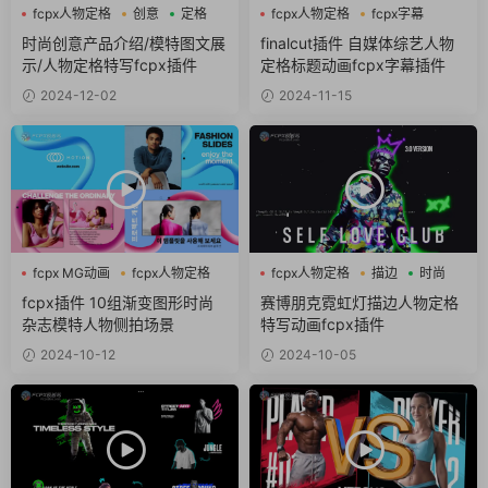
fcpx人物定格
创意
定格
fcpx人物定格
fcpx字幕
fcpx标题
时尚创意产品介绍/模特图文展
finalcut插件 自媒体综艺人物
示/人物定格特写fcpx插件
定格标题动画fcpx字幕插件
2024-12-02
2024-11-15
fcpx MG动画
fcpx人物定格
fcpx人物定格
描边
时尚
fcpx图形动画
fcpx插件 10组渐变图形时尚
赛博朋克霓虹灯描边人物定格
杂志模特人物侧拍场景
特写动画fcpx插件
2024-10-12
2024-10-05