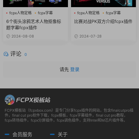
fcpx人物定格
fcpx字幕
fcpx人物定格
fcpx字幕
fcpx文字特效
世界杯
6个街头涂鸦艺术人物抠像标
比赛对战PK双方介绍fcpx插件
题字幕fcpx插件
2024-08-08
2024-07-28
评论
0
请先
登录
FCPX模板站（fcpxbox.com）是专门分享fcpx插件的网站，包含finalcutpro插
件，final cut pro软件下载，fcpx模板，fcpx字幕插件，final cut pro教程，
fcpx转场插件，fcpx分屏插件，fcpx调色插件，支持Intel和M芯片插件等。
会员服务
关于