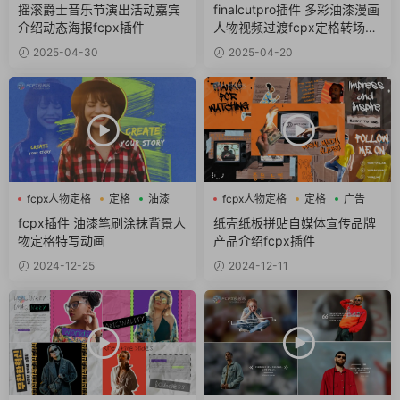
拼贴风
定格
摇滚爵士音乐节演出活动嘉宾
finalcutpro插件 多彩油漆漫画
介绍动态海报fcpx插件
人物视频过渡fcpx定格转场插
件
2025-04-30
2025-04-20
fcpx人物定格
定格
油漆
fcpx人物定格
定格
广告
fcpx插件 油漆笔刷涂抹背景人
纸壳纸板拼贴自媒体宣传品牌
物定格特写动画
产品介绍fcpx插件
2024-12-25
2024-12-11