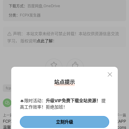
下载方式：
百度网盘,OneDrive
分类：
FCPX发生器
声明： 本站文章未经许可禁止转载！本站仅供资源信息交流
学习， 版权说明
点此了解
！
0
0
站点提示
fcpx人物定格
书
黑胶
🔥限时活动：
升级VIP免费下载全站资源！
提
高工作效率！拒绝加班！
上一篇
下一篇
FCPX婚礼相册模板 10个浪漫光斑
FCPX循环动画 12个网页游戏APP
立刻升级
温馨回忆fcpx插件
加载条动效 Loading Icons