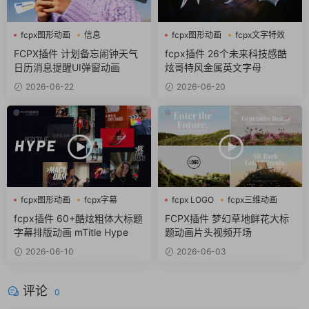
fcpx图形动画
信息
fcpx图形动画
fcpx文字特效
商务风
fcpx标题
FCPX插件 计划备忘闹钟天气
fcpx插件 26个未来科技感酷
日历消息提醒UI弹窗动画
炫哥特风金属英文字母
2026-06-22
2026-06-20
fcpx图形动画
fcpx字幕
fcpx LOGO
fcpx三维动画
fcpx标题
fcpx片头
fcpx插件 60+酷炫粗体大标题
FCPX插件 梦幻草地鲜花大标
字幕排版动画 mTitle Hype
题动画片头视频开场
2026-06-10
2026-06-03
评论
0