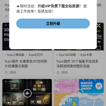
fcpx图形动画
噪点
fcpx转场插件 25组光晕城市
FCPX插件 9组胶片电影风格快
🔥限时活动：
升级VIP免费下载全站资源！
提
光影梦幻光斑转场finalcutpro
剪转场
高工作效率！拒绝加班！
插件
3天前
5天前
立刻升级
fcpx三维动画
fcpx幻灯片
fcpx MG动画
fcpx卡通
fcpx相册
fcpx图形动画
fcpx插件 水墨晕染3D空间照
fcpx插件 20个抽象手绘线条
片轮播展示相册
涂鸦视频素材图形动画
2周前
2周前