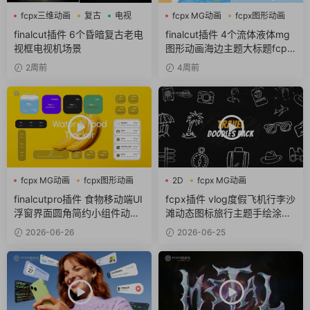
fcpx三维动画
复古
电视
fcpx MG动画
fcpx图形动画
流体
finalcut插件 6个昏暗复古老电
finalcut插件 4个流体液体mg
视框电视机场景
图形动画海边主题大标题fcpx
插件
2周前
4周前
fcpx MG动画
fcpx图形动画
2D
fcpx MG动画
fcpx图标
fcpx卡通
finalcutpro插件 食物移动端UI
fcpx插件 vlog度假飞机行李沙
浮窗界面圆角简约小组件动画f
滩动态图标旅行主题手绘涂鸦
cpx插件
包
2026-06-26
2026-06-25