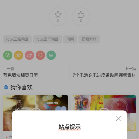
0
0
fcpx三维动画
fcpx图形动画
时间
视频素材
上一篇
下一篇
蓝色墙块翻页日历
7个电池充电进度条动画视频素材
猜你喜欢
站点提示
fcpx光效
fcpx叠加层
fcpx图形动画
fcpx转场