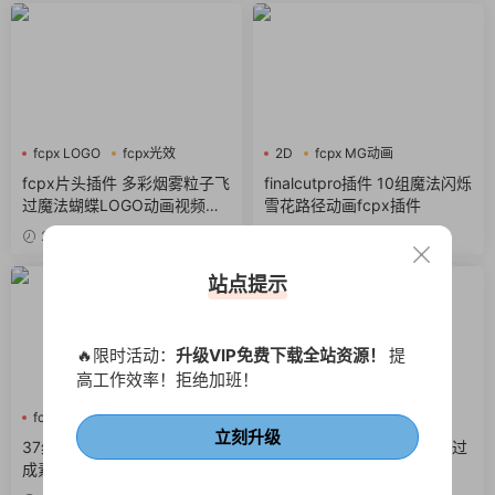
fcpx LOGO
fcpx光效
2D
fcpx MG动画
fcpx标题
fcpx图形动画
fcpx片头插件 多彩烟雾粒子飞
finalcutpro插件 10组魔法闪烁
过魔法蝴蝶LOGO动画视频开
雪花路径动画fcpx插件
场
2026-06-14
2025-05-03
站点提示
🔥限时活动：
升级VIP免费下载全站资源！
提
高工作效率！拒绝加班！
fcpx叠加层
fcpx图形动画
fcpx光效
复古
粒子
立刻升级
fcpx特效
37组烟雾粒子魔法视觉特效合
10组复古胶片电影转场视频过
成素材fcpx插件
渡fcpx转场插件