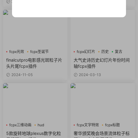
2025-02-04
2024-11-13
fcpx光效
fcpx圣诞节
fcpx幻灯片
历史
复古
fcpx标题
finalcutpro电影感光斑粒子片
大气史诗历史幻灯片年份时间
头片尾fcpx插件
轴fcpx插件
2024-11-05
2024-03-13
fcpx三维动画
hud
fcpx文字特效
fcpx标题
企业宣传
奢华
5款旋转地球plexus数字化粒
奢华颁奖晚会场景流体粒子标