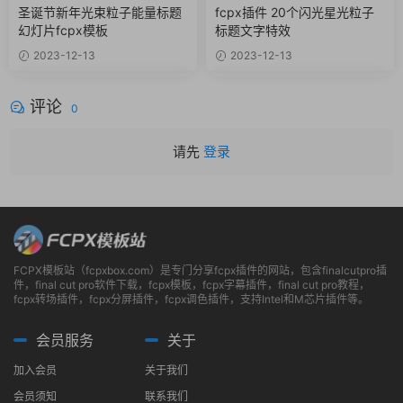
粒子
fcpx文字特效
圣诞节新年光束粒子能量标题
fcpx插件 20个闪光星光粒子
幻灯片fcpx模板
标题文字特效
2023-12-13
2023-12-13
评论
0
请先
登录
FCPX模板站（fcpxbox.com）是专门分享fcpx插件的网站，包含finalcutpro插
件，final cut pro软件下载，fcpx模板，fcpx字幕插件，final cut pro教程，
fcpx转场插件，fcpx分屏插件，fcpx调色插件，支持Intel和M芯片插件等。
会员服务
关于
加入会员
关于我们
会员须知
联系我们