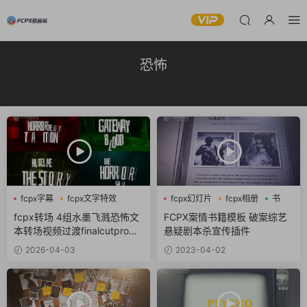
恐怖
fcpx字幕
fcpx文字特效
fcpx幻灯片
fcpx相册
书
fcpx标题
fcpx转场 4组水墨飞溅恐怖文
FCPX案情书籍模板 破案综艺
本转场视频过渡finalcutpro插
悬疑剧本杀宣传插件
件
2026-04-03
2023-04-02