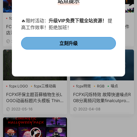
站点提示
fcpx LOGO
fcpx三维动画
fcpx MG动画
fcpx卡通
🔥限时活动：
升级VIP免费下载全站资源！
提
fcpx标题
fcpx视频开场
FCPX万圣节南瓜片头 酒吧夜
万圣节动画元素合集fcpx插件
高工作效率！拒绝加班！
店活动宣传动画fcpx插件
Halloween Generators
2022-09-24
2022-08-24
立刻升级
fcpx LOGO
fcpx三维动画
fcpx特效
RGB
噪点
fcpx卡通
FCPX环保主题苔藓植物生长L
FCPX闪烁特效 故障快速噪点R
OGO动画标题片头模板 Thing
GB分离频闪效果finalcutpro插
Title
件 Flicker Effects
2022-05-16
2022-04-08