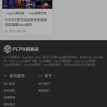
fcpx三维动画
fcpx视频开场
万圣节
FCPX万圣节活动宣传短视频
动态海报fcpx插件
2021-09-24
FCPX模板站（fcpxbox.com）是专门分享fcpx插件的网站，包含finalcutpro插
件，final cut pro软件下载，fcpx模板，fcpx字幕插件，final cut pro教程，
fcpx转场插件，fcpx分屏插件，fcpx调色插件，支持Intel和M芯片插件等。
会员服务
关于
加入会员
关于我们
会员须知
联系我们
法律申明
网站协议