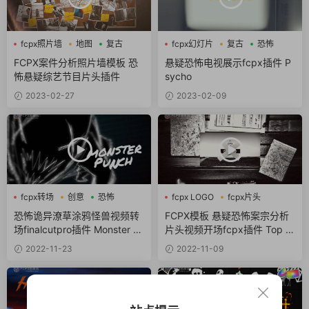
fcpx照片墙
地图
复古
fcpx幻灯片
复古
恐怖
FCPX案件分析照片墙模板 恐
悬疑恐怖电视展示fcpx插件 P
怖悬疑综艺节目片头插件
sycho
2023-02-27
2023-02-09
fcpx转场
创意
恐怖
fcpx LOGO
fcpx片头
fcpx视频开场
恐怖诡异潦草涂鸦怪兽视频转
FCPX模板 悬疑恐怖案宗分析
场finalcutpro插件 Monster P
片头视频开场fcpx插件 Top S
unch
ecret Confidential Intro
2022-11-23
2022-11-09