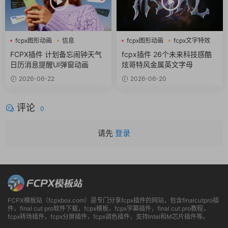
fcpx图形动画
信息
fcpx图形动画
fcpx文字特效
商务风
fcpx标题
FCPX插件 计划备忘闹钟天气
fcpx插件 26个未来科技感酷
日历消息提醒UI弹窗动画
炫哥特风金属英文字母
2026-06-22
2026-06-20
评论
0
请先
登录
FCPX模板站（fcpxbox.com）是专门分享fcpx插件的网站，包含finalcutpro插
件，final cut pro软件下载，fcpx模板，fcpx字幕插件，final cut pro教程，
fcpx转场插件，fcpx分屏插件，fcpx调色插件，支持Intel和M芯片插件等。