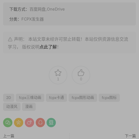
下载方式：
百度网盘,OneDrive
分类：
FCPX发生器
声明： 本站文章未经许可禁止转载！本站仅供资源信息交流
学习， 版权说明
点此了解
！
1
0
2D
fcpx三维动画
fcpx卡通
fcpx图形动画
fcpx图标
动漫风
漫画
上一篇
下一篇