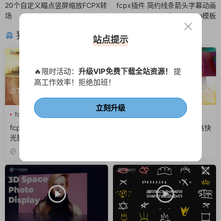
20个自定义瞄点竖屏缩放FCPX转
fcpx插件 简约线条箭头字幕动画
场
finalcutpro模板
猜你喜欢
站点提示
🔥限时活动：
升级VIP免费下载全站资源！
提
高工作效率！拒绝加班！
立刻升级
fcpx光效
fcpx叠加层
fcpx图形动画
fcpx转场
fcpx图形动画
噪点
fcpx转场插件 25组光晕城市
FCPX插件 9组胶片电影风格快
光影梦幻光斑转场finalcutpro
剪转场
插件
2天前
4天前