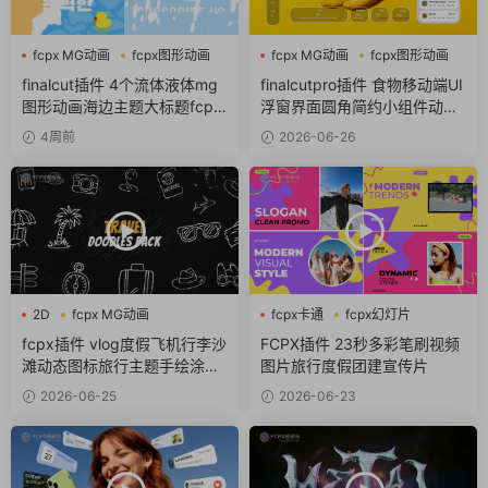
fcpx MG动画
fcpx图形动画
fcpx MG动画
fcpx图形动画
流体
fcpx图标
finalcut插件 4个流体液体mg
finalcutpro插件 食物移动端UI
图形动画海边主题大标题fcpx
浮窗界面圆角简约小组件动画f
插件
cpx插件
4周前
2026-06-26
2D
fcpx MG动画
fcpx卡通
fcpx幻灯片
fcpx卡通
fcpx视频开场
fcpx插件 vlog度假飞机行李沙
FCPX插件 23秒多彩笔刷视频
滩动态图标旅行主题手绘涂鸦
图片旅行度假团建宣传片
包
2026-06-25
2026-06-23