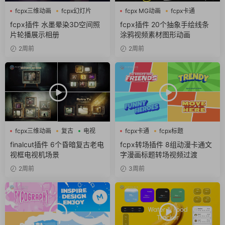
fcpx三维动画
fcpx幻灯片
fcpx MG动画
fcpx卡通
fcpx相册
fcpx图形动画
fcpx插件 水墨晕染3D空间照
fcpx插件 20个抽象手绘线条
片轮播展示相册
涂鸦视频素材图形动画
2周前
2周前
fcpx三维动画
复古
电视
fcpx卡通
fcpx标题
fcpx转场
finalcut插件 6个昏暗复古老电
fcpx转场插件 8组动漫卡通文
视框电视机场景
字漫画标题转场视频过渡
2周前
3周前