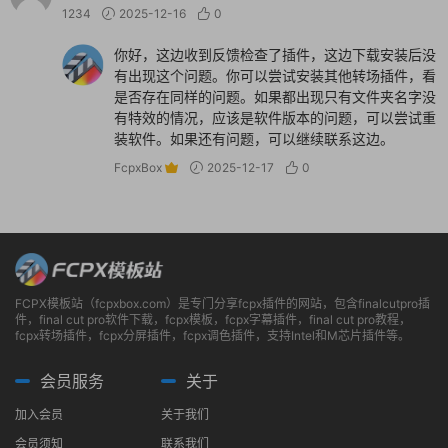
1234
2025-12-16
0
你好，这边收到反馈检查了插件，这边下载安装后没
有出现这个问题。你可以尝试安装其他转场插件，看
是否存在同样的问题。如果都出现只有文件夹名字没
有特效的情况，应该是软件版本的问题，可以尝试重
装软件。如果还有问题，可以继续联系这边。
FcpxBox
2025-12-17
0
FCPX模板站（fcpxbox.com）是专门分享fcpx插件的网站，包含finalcutpro插
件，final cut pro软件下载，fcpx模板，fcpx字幕插件，final cut pro教程，
fcpx转场插件，fcpx分屏插件，fcpx调色插件，支持Intel和M芯片插件等。
会员服务
关于
加入会员
关于我们
会员须知
联系我们