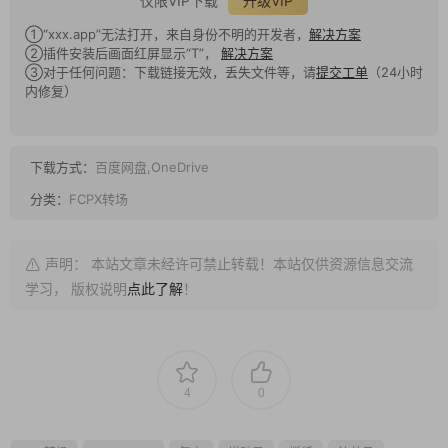
仅限VIP下载
升级VIP
①“xxx.app”无法打开，来自身份不明的开发者，
解决方案
②插件安装后画面红屏显示“T”，
解决方案
③对于任何问题：下载链接无效，丢失文件等，请
提交工单
（24小时
内修复）
下载方式：
百度网盘,OneDrive
分类：
FCPX转场
声明： 本站文章未经许可禁止转载！本站仅供资源信息交流
学习， 版权说明
点此了解
！
4
0