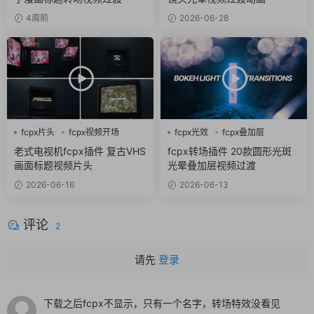
4周前
2026-06-28
fcpx片头
fcpx视频开场
fcpx光效
fcpx叠加层
复古
fcpx转场
老式电视机fcpx插件 复古VHS
fcpx转场插件 20款圆形光斑
画面标题视频片头
光晕叠加层视频过渡
2026-06-16
2026-06-13
评论
2
请先
登录
下载之后fcpx不显示，只有一个名字，转场特效没看见