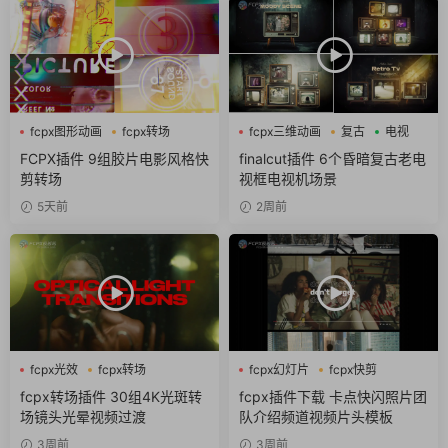
fcpx图形动画
fcpx转场
fcpx三维动画
复古
电视
噪点
FCPX插件 9组胶片电影风格快
finalcut插件 6个昏暗复古老电
剪转场
视框电视机场景
5天前
2周前
fcpx光效
fcpx转场
fcpx幻灯片
fcpx快剪
fcpx视频开场
fcpx转场插件 30组4K光斑转
fcpx插件下载 卡点快闪照片团
场镜头光晕视频过渡
队介绍频道视频片头模板
3周前
3周前