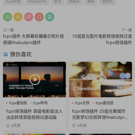
fcpx转场
MotionVFX
复古
拼贴风
撕纸
波普风
上一篇
下一篇
fcpx插件 大屏幕轮播展示照片视
10组复古胶片电影转场视频过渡
频墙finalcutpro插件
fcpx转场插件
猜你喜欢
fcpx叠加层
fcpx转场
fcpx光效
fcpx叠加层
淡入淡出
fcpx图形动画
fcpx转场插件 高级电影级淡入
fcpx转场插件 25组光晕城市
淡出转场渐隐视频过渡动画
光影梦幻光斑转场finalcutpro
插件
2天前
4天前