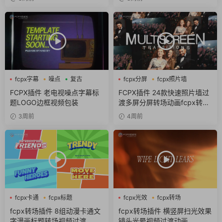
fcpx字幕
噪点
复古
fcpx分屏
fcpx照片墙
fcpx转场
FCPX插件 老电视噪点字幕标
FCPX插件 24款快速照片墙过
题LOGO边框视频包装
渡多屏分屏转场动画fcpx转场
插件
3周前
4周前
fcpx卡通
fcpx标题
fcpx光效
fcpx转场
fcpx转场
自媒体素材
fcpx转场插件 8组动漫卡通文
fcpx转场插件 横竖屏扫光效果
字漫画标题转场视频过渡
镜头光晕视频过渡动画