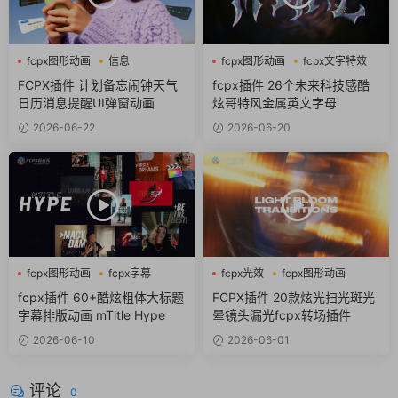
fcpx图形动画
信息
fcpx图形动画
fcpx文字特效
商务风
fcpx标题
FCPX插件 计划备忘闹钟天气
fcpx插件 26个未来科技感酷
日历消息提醒UI弹窗动画
炫哥特风金属英文字母
2026-06-22
2026-06-20
fcpx图形动画
fcpx字幕
fcpx光效
fcpx图形动画
fcpx标题
fcpx转场
fcpx插件 60+酷炫粗体大标题
FCPX插件 20款炫光扫光斑光
字幕排版动画 mTitle Hype
晕镜头漏光fcpx转场插件
2026-06-10
2026-06-01
评论
0