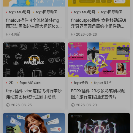
fcpx MG动画
fcpx图形动画
fcpx MG动画
fcpx图形动画
流体
fcpx图标
finalcut插件 4个流体液体mg
finalcutpro插件 食物移动端UI
图形动画海边主题大标题fcpx
浮窗界面圆角简约小组件动画f
插件
cpx插件
4周前
2026-06-26
2D
fcpx MG动画
fcpx卡通
fcpx幻灯片
fcpx卡通
fcpx视频开场
fcpx插件 vlog度假飞机行李沙
FCPX插件 23秒多彩笔刷视频
滩动态图标旅行主题手绘涂鸦
图片旅行度假团建宣传片
包
2026-06-25
2026-06-23