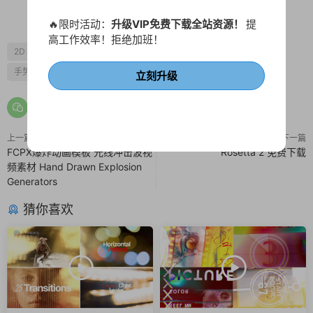
0
0
🔥限时活动：
升级VIP免费下载全站资源！
提
高工作效率！拒绝加班！
2D
fcpx MG动画
fcpx卡通
fcpx图形动画
动漫风
手势动画
漫画
火
美食
闪电
立刻升级
上一篇
下一篇
FCPX爆炸动画模板 光线冲击波视
Rosetta 2 免费下载
频素材 Hand Drawn Explosion
Generators
猜你喜欢