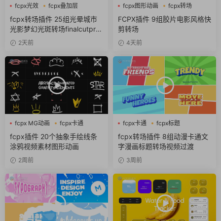
fcpx光效
fcpx叠加层
fcpx图形动画
fcpx转场
fcpx图形动画
噪点
fcpx转场插件 25组光晕城市
FCPX插件 9组胶片电影风格快
光影梦幻光斑转场finalcutpro
剪转场
插件
2天前
4天前
fcpx MG动画
fcpx卡通
fcpx卡通
fcpx标题
fcpx图形动画
fcpx转场
fcpx插件 20个抽象手绘线条
fcpx转场插件 8组动漫卡通文
涂鸦视频素材图形动画
字漫画标题转场视频过渡
2周前
3周前