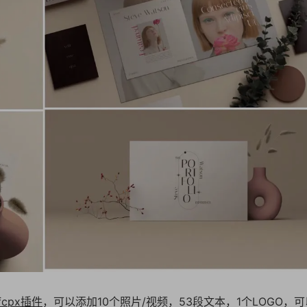
fcpx插件
，可以添加10个照片/视频，53段文本，1个LOGO，