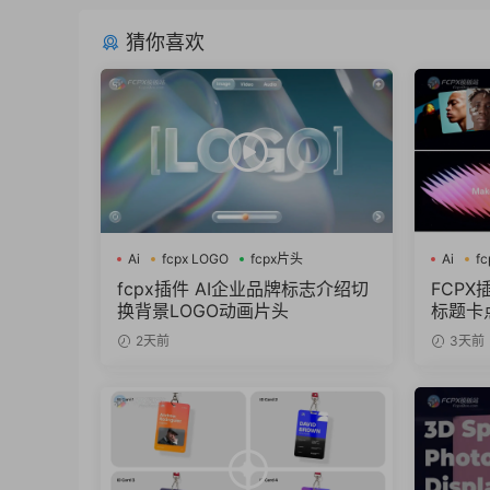
猜你喜欢
Ai
fcpx LOGO
fcpx片头
Ai
f
fcpx插件 AI企业品牌标志介绍切
FCP
换背景LOGO动画片头
标题卡
2天前
3天前