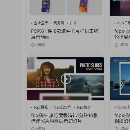
企业宣传
商务风
广告
fcpx
fcpx相
FCPX插件 8款证件卡片样机工牌
fcpx
展示动画
轮播展
3天前
1周前
fcpx婚礼
fcpx幻灯片
fcpx相册
fcpx幻
fcp插件 旅行度假婚礼1分钟16张
fcp
漂浮照片相框展示幻灯片
相册幻
2周前
2周前