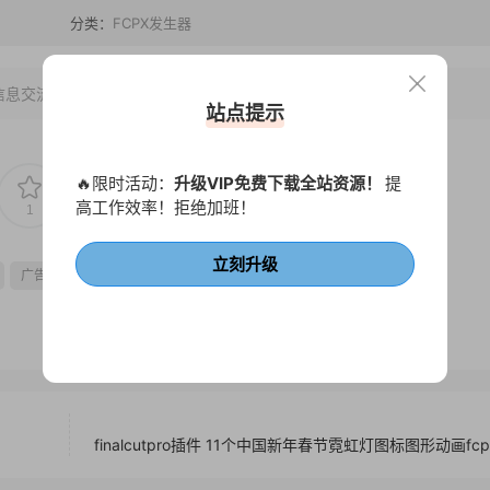
分类：
FCPX发生器
信息交流学习， 版权说明
点此了解
！
站点提示
🔥限时活动：
升级VIP免费下载全站资源！
提
高工作效率！拒绝加班！
1
0
立刻升级
广告
finalcutpro插件 11个中国新年春节霓虹灯图标图形动画fc