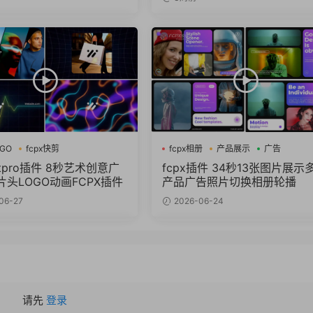
OGO
fcpx快剪
fcpx相册
产品展示
广告
视频开场
cutpro插件 8秒艺术创意广
fcpx插件 34秒13张图片展示
头LOGO动画FCPX插件
产品广告照片切换相册轮播
06-27
2026-06-24
请先
登录