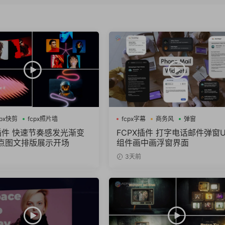
cpx快剪
fcpx照片墙
fcpx字幕
商务风
弹窗
X插件 快速节奏感发光渐变
FCPX插件 打字电话邮件弹窗U
点图文排版展示开场
组件画中画浮窗界面
3天前