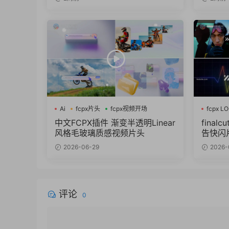
Ai
fcpx片头
fcpx视频开场
fcpx L
fcpx
中文FCPX插件 渐变半透明Linear
final
风格毛玻璃质感视频片头
告快闪片
2026-06-29
2026-
评论
0