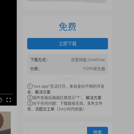
免费
立即下载
下载方式：
百度网盘,OneDrive
分类：
FCPX发生器
①“xxx.app”无法打开，来自身份不明的开发
者，
解决方案
②插件安装后画面红屏显示“T”，
解决方案
③对于任何问题：下载链接无效，丢失文件
等，请
提交工单
（24小时内修复）