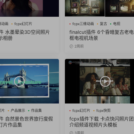
三维动画
fcpx幻灯片
fcpx三维动画
复古
电视
册
插件 水墨晕染3D空间照片
finalcut插件 6个昏暗复古老
示相册
框电视机场景
2周前
灯片
产品展示
作品集
fcpx幻灯片
fcpx快剪
fcpx视频开场
x插件 自然景色世界旅行度假
fcpx插件下载 卡点快闪照片
灯片作品集
介绍频道视频片头模板
3周前