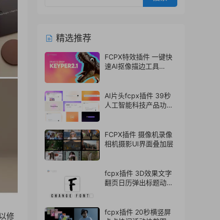
精选推荐
FCPX特效插件 一键快
速AI抠像描边工具
Keyper 2.1
AI片头fcpx插件 39秒
人工智能科技产品功能
介绍展示视频模板
FCPX插件 摄像机录像
相机摄影UI界面叠加层
fcpx插件 3D效果文字
翻页日历弹出标题动画
支持中文
fcpx插件 20秒横竖屏
可以修