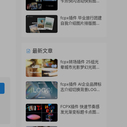
卡点快闪活动快剪图文
视频开场
fcpx插件 毕业旅行团建
自我介绍图片排版图文
展示fcpx模板
最新文章
fcpx转场插件 25组光
晕城市光影梦幻光斑转
场finalcutpro插件
fcpx插件 AI企业品牌标
志介绍切换背景LOGO
动画片头
FCPX插件 快速节奏感
发光渐变标题卡点图文
排版展示开场