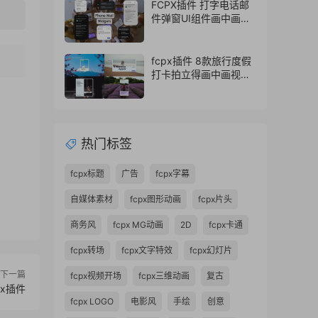
FCPX插件 打字电话邮
件弹窗UI组件画中画浮
窗界面
fcpx插件 8款旅行度假
打卡拍立得画中画视频
框
热门标签
fcpx标题
广告
fcpx字幕
自媒体素材
fcpx图形动画
fcpx片头
商务风
fcpx MG动画
2D
fcpx卡通
fcpx转场
fcpx文字特效
fcpx幻灯片
下一篇
fcpx视频开场
fcpx三维动画
复古
px插件
fcpx LOGO
电影风
手绘
创意