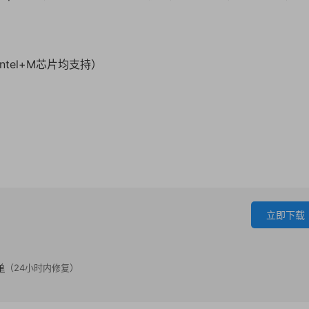
本（intel+M芯片均支持）
立即下载
单
（24小时内修复）