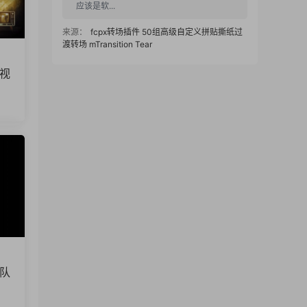
应该是软...
来源：
fcpx转场插件 50组高级自定义拼贴撕纸过
渡转场 mTransition Tear
1234 • 2025-12-16
电视
下载之后fcpx不显示，只有一个名字，转场
特效没看见
来源：
fcpx转场插件 50组高级自定义拼贴撕纸过
渡转场 mTransition Tear
FcpxBox
• 2025-12-11
已更新链接，感谢反馈
来源：
节奏明快时尚品牌宣传模特展示短视频广告
fcpx插件
REDWOO • 2025-12-10
团队
hello,资源显示已经删除了,问下,可以补上么