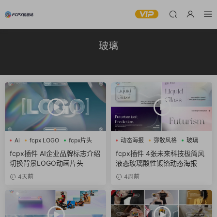
玻璃
Ai
fcpx LOGO
fcpx片头
动态海报
弥散风格
玻璃
fcpx插件 AI企业品牌标志介绍
fcpx插件 4张未来科技极简风
切换背景LOGO动画片头
液态玻璃酸性镀铬动态海报
4天前
4周前