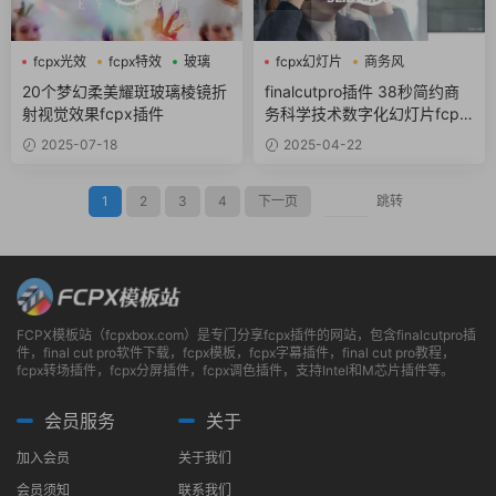
fcpx光效
fcpx特效
玻璃
fcpx幻灯片
商务风
数字化
20个梦幻柔美耀斑玻璃棱镜折
finalcutpro插件 38秒简约商
射视觉效果fcpx插件
务科学技术数字化幻灯片fcpx
插件模板
2025-07-18
2025-04-22
1
2
3
4
下一页
跳转
FCPX模板站（fcpxbox.com）是专门分享fcpx插件的网站，包含finalcutpro插
件，final cut pro软件下载，fcpx模板，fcpx字幕插件，final cut pro教程，
fcpx转场插件，fcpx分屏插件，fcpx调色插件，支持Intel和M芯片插件等。
会员服务
关于
加入会员
关于我们
会员须知
联系我们