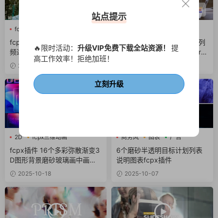
站点提示
fcpx转场
玻璃
街头
fcpx图形动画
fcpx图标
fcpx字幕
fcpx转场 8组玻璃爆破碎片视
fcpx插件 6个语音笔记计划列
🔥限时活动：
升级VIP免费下载全站资源！
提
频过渡finalcutpro插件
表动画UI弹窗界面finalcutpro
高工作效率！拒绝加班！
插件
2025-11-26
2025-11-16
立刻升级
2D
fcpx三维动画
商务风
图表
广告
fcpx文字特效
fcpx插件 16个多彩弥散渐变3
6个磨砂半透明目标计划列表
D图形背景磨砂玻璃画中画场
说明图表fcpx插件
景UI面板
2025-10-18
2025-10-07