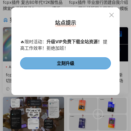
fcpx插件 复古80年代Y2K酸性品
fcpx插件 毕业旅行团建自我介绍
牌宣传视频开场finalcutpro模板
图片排版图文展示fcpx模板
猜你喜欢
站点提示
🔥限时活动：
升级VIP免费下载全站资源！
提
高工作效率！拒绝加班！
立刻升级
Ai
fcpx LOGO
fcpx片头
Ai
fcpx快剪
fcpx照片墙
fcpx插件 AI企业品牌标志介绍
FCPX插件 快速节奏感发光渐
切换背景LOGO动画片头
变标题卡点图文排版展示开场
3天前
4天前