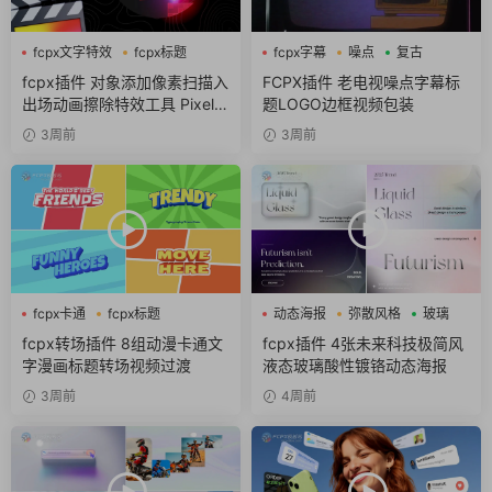
fcpx文字特效
fcpx标题
fcpx字幕
噪点
复古
像素
fcpx插件 对象添加像素扫描入
FCPX插件 老电视噪点字幕标
出场动画擦除特效工具 Pixel S
题LOGO边框视频包装
can
3周前
3周前
fcpx卡通
fcpx标题
动态海报
弥散风格
玻璃
fcpx转场
fcpx转场插件 8组动漫卡通文
fcpx插件 4张未来科技极简风
字漫画标题转场视频过渡
液态玻璃酸性镀铬动态海报
3周前
4周前