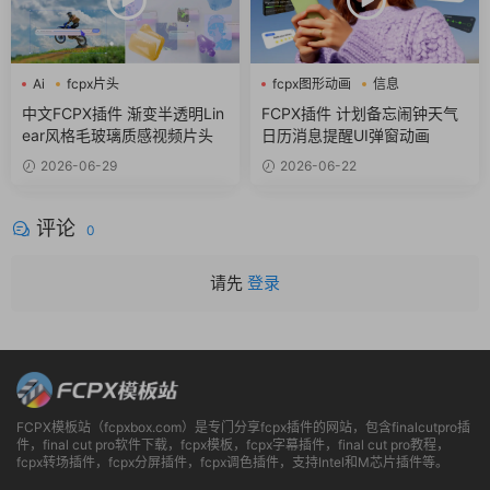
Ai
fcpx片头
fcpx图形动画
信息
fcpx视频开场
商务风
中文FCPX插件 渐变半透明Lin
FCPX插件 计划备忘闹钟天气
ear风格毛玻璃质感视频片头
日历消息提醒UI弹窗动画
2026-06-29
2026-06-22
评论
0
请先
登录
FCPX模板站（fcpxbox.com）是专门分享fcpx插件的网站，包含finalcutpro插
件，final cut pro软件下载，fcpx模板，fcpx字幕插件，final cut pro教程，
fcpx转场插件，fcpx分屏插件，fcpx调色插件，支持Intel和M芯片插件等。