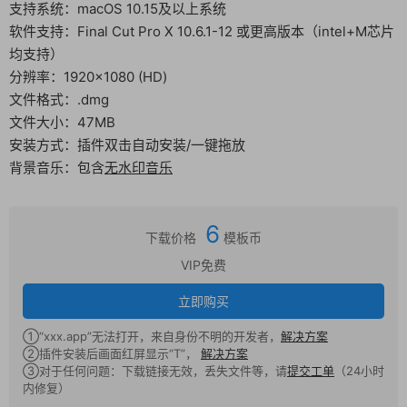
支持系统：macOS 10.15及以上系统
软件支持：Final Cut Pro X 10.6.1-12 或更高版本（intel+M芯片
均支持）
分辨率：1920×1080 (HD)
文件格式：.dmg
文件大小：47MB
安装方式：插件双击自动安装/一键拖放
背景音乐：包含
无水印音乐
6
下载价格
模板币
VIP免费
立即购买
①“xxx.app”无法打开，来自身份不明的开发者，
解决方案
②插件安装后画面红屏显示“T”，
解决方案
③对于任何问题：下载链接无效，丢失文件等，请
提交工单
（24小时
内修复）