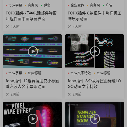
fcpx字幕
商务风
弹窗
企业宣传
商务风
广告
FCPX插件 打字电话邮件弹窗
FCPX插件 8款证件卡片样机工
UI组件画中画浮窗界面
牌展示动画
4天前
4天前
fcpx字幕
fcpx标题
fcpx文字特效
fcpx标题
fcpx片头
故障风
fcpx插件 12组赛博朋克小标题
fcpx插件 8个故障扭曲标题LO
蒸汽波人名字幕条动画
GO动画文字特效
2周前
2周前