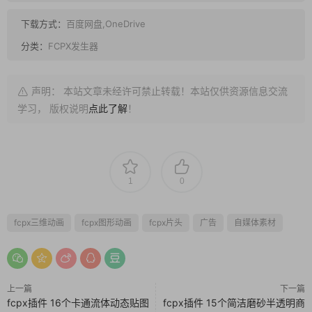
下载方式：
百度网盘,OneDrive
分类：
FCPX发生器
声明： 本站文章未经许可禁止转载！本站仅供资源信息交流
学习， 版权说明
点此了解
！
1
0
fcpx三维动画
fcpx图形动画
fcpx片头
广告
自媒体素材
上一篇
下一篇
fcpx插件 16个卡通流体动态贴图
fcpx插件 15个简洁磨砂半透明商