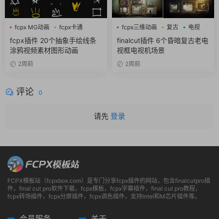
fcpx MG动画
fcpx卡通
fcpx三维动画
复古
电视
fcpx图形动画
fcpx插件 20个抽象手绘线条
finalcut插件 6个昏暗复古老电
涂鸦视频素材图形动画
视框电视机场景
2周前
2周前
评论
0
请先
登录
FCPX模板站（fcpxbox.com）是专门分享fcpx插件的网站，包含finalcutpro插
件，final cut pro软件下载，fcpx模板，fcpx字幕插件，final cut pro教程，
fcpx转场插件，fcpx分屏插件，fcpx调色插件，支持Intel和M芯片插件等。
会员服务
关于