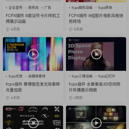
企业宣传
商务风
广告
fcpx图形动画
fcpx转场
噪点
FCPX插件 8款证件卡片样机工
FCPX插件 9组胶片电影风格快
牌展示动画
剪转场
4天前
4天前
fcpx光效
自媒体素材
fcpx三维动画
fcpx幻灯片
赛博朋克
fcpx相册
fcpx插件 赛博朋克发光效果辉
fcpx插件 水墨晕染3D空间照
光叠加层
片轮播展示相册
4天前
2周前