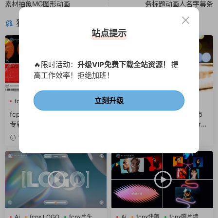
素材抽象MG图形动画
务标题动画人名字幕条
猜你喜欢
站点提示
🔥限时活动：
升级VIP免费下载全站资源！
提
高工作效率！拒绝加班！
立刻升级
fcpx快剪
噪点
故障风
fcpx光效
fcpx叠加层
fcpx图形动画
fcpx插件 酷炫街头风摇滚音乐
fcpx转场插件 25组光晕城市
专辑介绍视频包装
光影梦幻光斑转场finalcutpro
插件
19小时前
2天前
Ai
fcpx LOGO
fcpx片头
Ai
fcpx快剪
fcpx照片墙