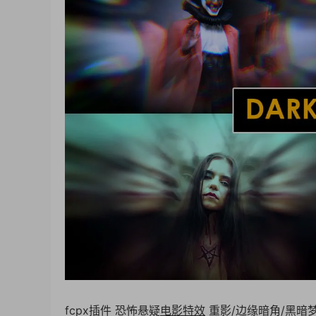
fcpx插件 恐怖悬疑
电影特效
重影/边缘暗角/黑暗