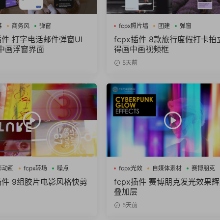
幕
商务风
弹窗
fcpx照片墙
团建
弹窗
插件 打字电话邮件弹窗UI
fcpx插件 8款旅行度假打卡拍
中画浮窗界面
得画中画视频框
5天前
图形动画
fcpx转场
噪点
fcpx光效
自媒体素材
赛博朋克
X插件 9组胶片电影风格快剪
fcpx插件 赛博朋克发光效果
叠加层
5天前