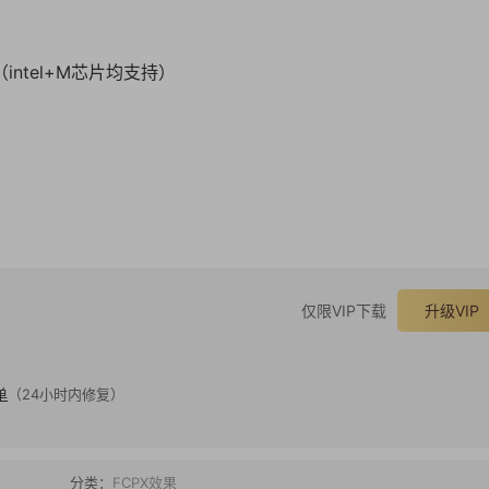
版本（intel+M芯片均支持）
仅限VIP下载
升级VIP
单
（24小时内修复）
分类：
FCPX效果