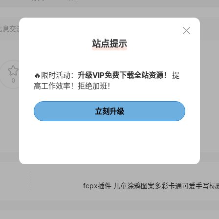
信息交流学习， 版权说明
点此了解
！
站点提示
🔥限时活动：
升级VIP免费下载全站资源！
提
0
0
高工作效率！拒绝加班！
立刻升级
fcpx插件 儿童涂鸦图案多彩卡通可爱手写标