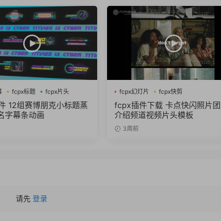
幕
fcpx标题
fcpx片头
fcpx幻灯片
fcpx快剪
fcpx视频开场
插件 12组赛博朋克小标题蒸
fcpx插件下载 卡点快闪照片
名字幕条动画
介绍频道视频片头模板
3周前
请先
登录