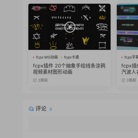
fcpx MG动画
fcpx卡通
fcpx字
fcpx图形动画
fcpx插件 20个抽象手绘线条涂鸦
fcpx
视频素材图形动画
汽波人
2周前
2周前
评论
0