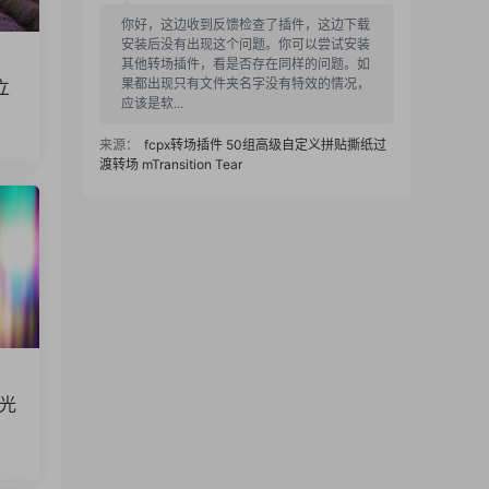
你好，这边收到反馈检查了插件，这边下载
安装后没有出现这个问题。你可以尝试安装
其他转场插件，看是否存在同样的问题。如
果都出现只有文件夹名字没有特效的情况，
立
应该是软...
来源：
fcpx转场插件 50组高级自定义拼贴撕纸过
渡转场 mTransition Tear
1234 • 2025-12-16
下载之后fcpx不显示，只有一个名字，转场
特效没看见
来源：
fcpx转场插件 50组高级自定义拼贴撕纸过
渡转场 mTransition Tear
FcpxBox
• 2025-12-11
辉光
已更新链接，感谢反馈
来源：
节奏明快时尚品牌宣传模特展示短视频广告
fcpx插件