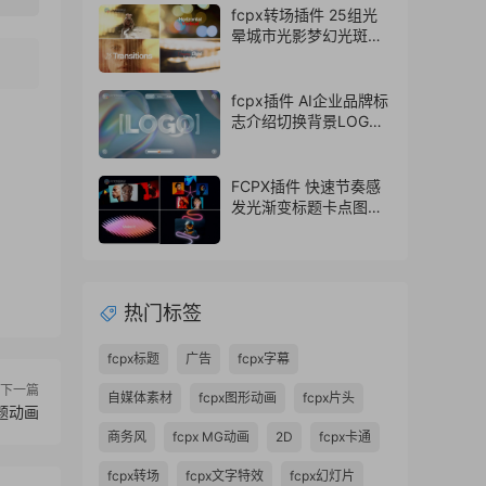
fcpx转场插件 25组光
晕城市光影梦幻光斑转
场finalcutpro插件
fcpx插件 AI企业品牌标
志介绍切换背景LOGO
动画片头
FCPX插件 快速节奏感
发光渐变标题卡点图文
排版展示开场
热门标签
fcpx标题
广告
fcpx字幕
下一篇
自媒体素材
fcpx图形动画
fcpx片头
题动画
商务风
fcpx MG动画
2D
fcpx卡通
fcpx转场
fcpx文字特效
fcpx幻灯片