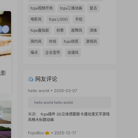
fcpx视频开场
fcpx三维动画
复古
电影风
fcpx LOGO
手绘
fcpx叠加层
创意
故障风
流体
简约风
时尚
fcpx快剪
游戏风
噪点
企业宣传
动漫风
光影
网友评论
hello world • 2026-03-07
hello world hello world
来源：
fcpx插件 3D立体感膨胀卡通动漫文字游戏
风格大标题动画
FcpxBox
• 2025-12-17