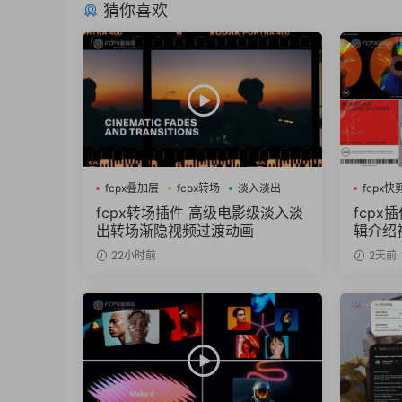
猜你喜欢
fcpx叠加层
fcpx转场
淡入淡出
fcpx快
fcpx转场插件 高级电影级淡入淡
fcp
出转场渐隐视频过渡动画
辑介绍
22小时前
2天前