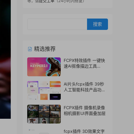
等，请
提交工单
（24小时内修复）
精选推荐
FCPX特效插件 一键快
速AI抠像描边工具
Keyper 2.1
AI片头fcpx插件 39秒
人工智能科技产品功能
介绍展示视频模板
FCPX插件 摄像机录像
相机摄影UI界面叠加层
fcpx插件 3D效果文字