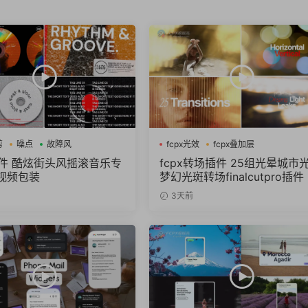
剪
噪点
故障风
fcpx光效
fcpx叠加层
fcpx图形动画
x插件 酷炫街头风摇滚音乐专
fcpx转场插件 25组光晕城市
视频包装
梦幻光斑转场finalcutpro插件
3天前