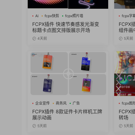
Ai
fcpx快剪
fcpx照片墙
fcpx字
FCPX插件 快速节奏感发光渐变
FCPX
标题卡点图文排版展示开场
组件画
4天前
5天前
企业宣传
商务风
广告
fcpx
FCPX插件 8款证件卡片样机工牌
FCP
展示动画
转场
5天前
5天前