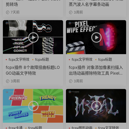
剪转场
蒸汽波人名字幕条动画
7天前
3周前
fcpx文字特效
fcpx标题
fcpx文字特效
fcpx标题
故障风
像素
fcpx插件 8个故障扭曲标题LO
fcpx插件 对象添加像素扫描入
GO动画文字特效
出场动画擦除特效工具 Pixel S
can
3周前
3周前
fcpx卡通
fcpx标题
fcpx图形动画
fcpx文字特效