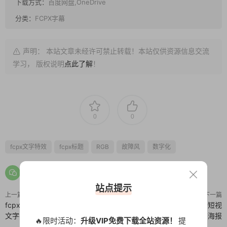
下载方式：
百度网盘,OneDrive
分类：
FCPX字幕
声明： 本站文章未经许可禁止转载！本站仅供资源信息交流
学习， 版权说明
点此了解
！
0
0
fcpx文字特效
fcpx标题
RGB
故障风
数字化
站点提示
上一篇
下一篇
fcpx插件 12个简约文本动画干净
fcpx竖屏插件 产品介绍展示短视
文字排版
频宣传推广动态海报
🔥限时活动：
升级VIP免费下载全站资源！
提