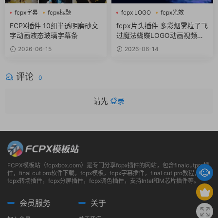
fcpx字幕
fcpx标题
fcpx LOGO
fcpx光效
商务风
fcpx标题
FCPX插件 10组半透明磨砂文
fcpx片头插件 多彩烟雾粒子飞
字动画液态玻璃字幕条
过魔法蝴蝶LOGO动画视频开
场
2026-06-15
2026-06-14
评论
0
请先
登录
FCPX模板站（fcpxbox.com）是专门分享fcpx插件的网站，包含finalcutpro插
件，final cut pro软件下载，fcpx模板，fcpx字幕插件，final cut pro教程，
fcpx转场插件，fcpx分屏插件，fcpx调色插件，支持Intel和M芯片插件等。
会员服务
关于