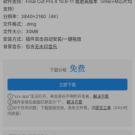
软件支持：Final Cut Pro X 10.6-11 或更高版本（intel+M芯片均
支持）
分辨率：3840×2160（4K）
文件格式：.dmg
文件大小：30MB
安装方式：插件双击自动安装/一键拖放
背景音乐：包含
无水印音乐
免费
下载价格
立即下载
①“xxx.app”无法打开，来自身份不明的开发者，
解决方案
②插件安装后画面红屏显示“T”，
解决方案
③对于任何问题：下载链接无效，丢失文件等，请
提交工单
（24小时
内修复）