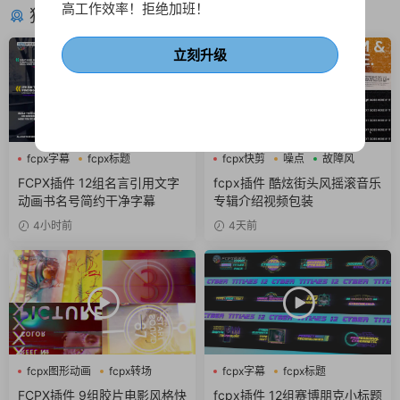
高工作效率！拒绝加班！
猜你喜欢
立刻升级
fcpx字幕
fcpx标题
fcpx快剪
噪点
故障风
商务风
FCPX插件 12组名言引用文字
fcpx插件 酷炫街头风摇滚音乐
动画书名号简约干净字幕
专辑介绍视频包装
4小时前
4天前
fcpx图形动画
fcpx转场
fcpx字幕
fcpx标题
噪点
fcpx片头
FCPX插件 9组胶片电影风格快
fcpx插件 12组赛博朋克小标题