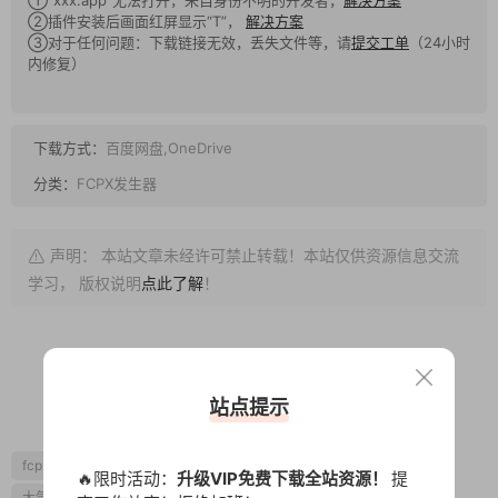
②插件安装后画面红屏显示“T”，
解决方案
③对于任何问题：下载链接无效，丢失文件等，请
提交工单
（24小时
内修复）
下载方式：
百度网盘,OneDrive
分类：
FCPX发生器
声明： 本站文章未经许可禁止转载！本站仅供资源信息交流
学习， 版权说明
点此了解
！
0
0
站点提示
fcpx三维动画
fcpx标题
fcpx片头
fcpx视频开场
地球
🔥限时活动：
升级VIP免费下载全站资源！
提
大气
宇宙
空间感