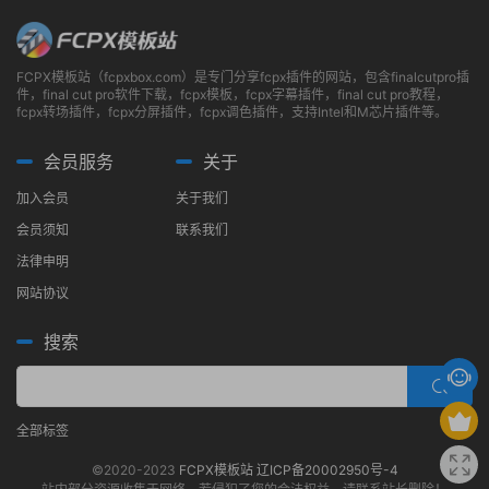
FCPX模板站（fcpxbox.com）是专门分享fcpx插件的网站，包含finalcutpro插
件，final cut pro软件下载，fcpx模板，fcpx字幕插件，final cut pro教程，
fcpx转场插件，fcpx分屏插件，fcpx调色插件，支持Intel和M芯片插件等。
会员服务
关于
加入会员
关于我们
会员须知
联系我们
法律申明
网站协议
搜索
全部标签
©2020-2023
FCPX模板站
辽ICP备20002950号-4