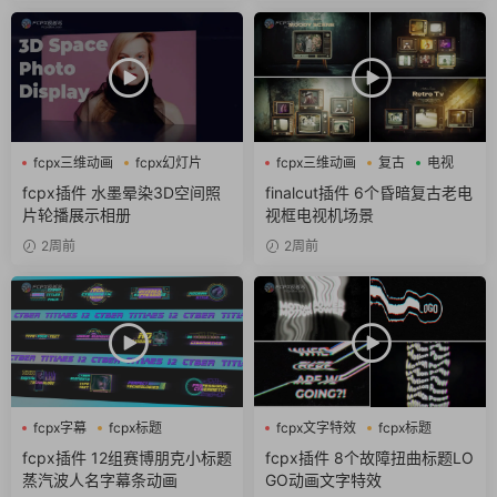
fcpx三维动画
fcpx幻灯片
fcpx三维动画
复古
电视
fcpx相册
fcpx插件 水墨晕染3D空间照
finalcut插件 6个昏暗复古老电
片轮播展示相册
视框电视机场景
2周前
2周前
fcpx字幕
fcpx标题
fcpx文字特效
fcpx标题
fcpx片头
故障风
fcpx插件 12组赛博朋克小标题
fcpx插件 8个故障扭曲标题LO
蒸汽波人名字幕条动画
GO动画文字特效