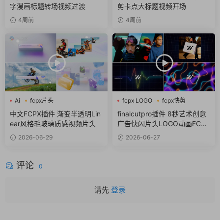
字漫画标题转场视频过渡
剪卡点大标题视频开场
4周前
4周前
Ai
fcpx片头
fcpx LOGO
fcpx快剪
fcpx视频开场
fcpx视频开场
中文FCPX插件 渐变半透明Lin
finalcutpro插件 8秒艺术创意
ear风格毛玻璃质感视频片头
广告快闪片头LOGO动画FCPX
插件
2026-06-29
2026-06-27
评论
0
请先
登录