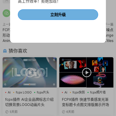
高工作效率！拒绝加班！
立刻升级
上一篇
下一篇
FCPX插件 时尚艺术创意抽象2D图
FCPX标题插件 嘻哈风格故障噪点
形动画叠加动画素材包 Abstract
边框文字动画fcpx模板 Grunge
Animations Pack 02
Titles
猜你喜欢
Ai
fcpx LOGO
fcpx片头
Ai
fcpx快剪
fcpx照片墙
fcpx插件 AI企业品牌标志介绍
FCPX插件 快速节奏感发光渐
切换背景LOGO动画片头
变标题卡点图文排版展示开场
5天前
6天前