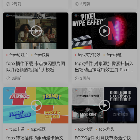
2周前
3周前
fcpx幻灯片
fcpx快剪
fcpx文字特效
fcpx标题
fcpx视频开场
像素
fcpx插件下载 卡点快闪照片团
fcpx插件 对象添加像素扫描入
队介绍频道视频片头模板
出场动画擦除特效工具 Pixel S
can
3周前
3周前
fcpx卡通
fcpx标题
fcpx快剪
fcpx片头
fcpx转场
fcpx视频开场
fcpx转场插件 8组动漫卡通文
FCPX插件 创意快节奏活动快