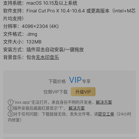
支持系统：macOS 10.15及以上系统
软件支持：Final Cut Pro X 10.4-10.6.4 或更高版本（intel+M芯
片均支持）
分辨率：4096×2304 (4K)
文件格式：.dmg
文件大小：132MB
安装方式：插件双击自动安装/一键拖放
背景音乐：包含
无水印音乐
VIP
下载价格
专享
仅限VIP下载
升级VIP
①“xxx.app”无法打开，来自身份不明的开发者，
解决方案
②插件安装后画面红屏显示“T”，
解决方案
③对于任何问题：下载链接无效，丢失文件等，请
提交工单
（24小时
内修复）