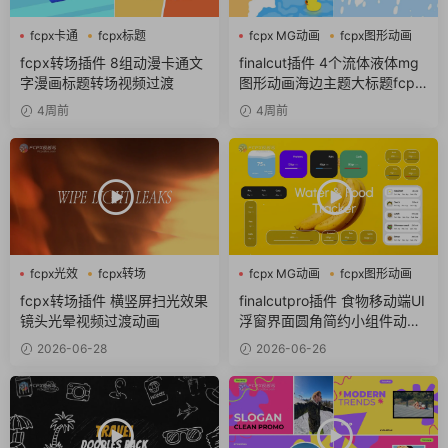
fcpx卡通
fcpx标题
fcpx MG动画
fcpx图形动画
fcpx转场
流体
fcpx转场插件 8组动漫卡通文
finalcut插件 4个流体液体mg
字漫画标题转场视频过渡
图形动画海边主题大标题fcpx
插件
4周前
4周前
fcpx光效
fcpx转场
fcpx MG动画
fcpx图形动画
自媒体素材
fcpx图标
fcpx转场插件 横竖屏扫光效果
finalcutpro插件 食物移动端UI
镜头光晕视频过渡动画
浮窗界面圆角简约小组件动画f
cpx插件
2026-06-28
2026-06-26