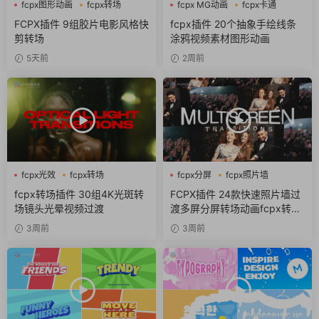
fcpx图形动画
fcpx转场
fcpx MG动画
fcpx卡通
噪点
fcpx图形动画
FCPX插件 9组胶片电影风格快
fcpx插件 20个抽象手绘线条
剪转场
涂鸦视频素材图形动画
5天前
2周前
fcpx光效
fcpx转场
fcpx分屏
fcpx照片墙
fcpx转场
fcpx转场插件 30组4K光斑转
FCPX插件 24款快速照片墙过
场镜头光晕视频过渡
渡多屏分屏转场动画fcpx转场
插件
3周前
3周前