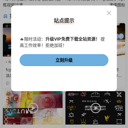
框视频过渡
演绎图标
猜你喜欢
站点提示
🔥限时活动：
升级VIP免费下载全站资源！
提
高工作效率！拒绝加班！
立刻升级
fcpx叠加层
fcpx转场
fcpx光效
fcpx叠加层
淡入淡出
fcpx图形动画
fcpx转场插件 高级电影级淡入
fcpx转场插件 25组光晕城市
淡出转场渐隐视频过渡动画
光影梦幻光斑转场finalcutpro
插件
1天前
3天前