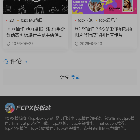
2D
fcpx MG动画
fcpx卡通
fcpx幻灯片
fcpx卡通
fcpx视频开场
fcpx插件 vlog度假飞机行李沙
FCPX插件 23秒多彩笔刷视频
滩动态图标旅行主题手绘涂鸦
图片旅行度假团建宣传片
包
2026-06-25
2026-06-23
评论
0
请先
登录
FCPX模板站（fcpxbox.com）是专门分享fcpx插件的网站，包含finalcutpro插
件，final cut pro软件下载，fcpx模板，fcpx字幕插件，final cut pro教程，
fcpx转场插件，fcpx分屏插件，fcpx调色插件，支持Intel和M芯片插件等。