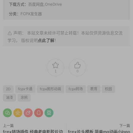
下载方式：
百度网盘,OneDrive
分类：
FCPX发生器
声明： 本站文章未经许可禁止转载！本站仅供资源信息交流
学习， 版权说明
点此了解
！
1
0
2D
fcpx卡通
fcpx图形动画
fcpx转场
教育
校园
油漆
涂鸦
上一篇
下一篇
fcpx转场插件 经典老电影胶片边
fcpx片头模板 简单mg动画小logo