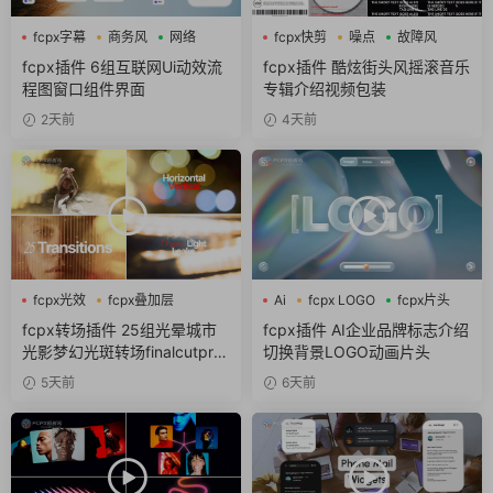
fcpx字幕
商务风
网络
fcpx快剪
噪点
故障风
fcpx插件 6组互联网Ui动效流
fcpx插件 酷炫街头风摇滚音乐
程图窗口组件界面
专辑介绍视频包装
2天前
4天前
fcpx光效
fcpx叠加层
Ai
fcpx LOGO
fcpx片头
fcpx图形动画
fcpx转场插件 25组光晕城市
fcpx插件 AI企业品牌标志介绍
光影梦幻光斑转场finalcutpro
切换背景LOGO动画片头
插件
5天前
6天前