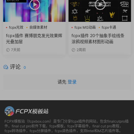
fcpx光效
自媒体素材
fcpx MG动画
fcpx卡通
赛博朋克
fcpx图形动画
fcpx插件 赛博朋克发光效果辉
fcpx插件 20个抽象手绘线条
光叠加层
涂鸦视频素材图形动画
7天前
2周前
评论
0
请先
登录
FCPX模板站（fcpxbox.com）是专门分享fcpx插件的网站，包含finalcutpro插
件，final cut pro软件下载，fcpx模板，fcpx字幕插件，final cut pro教程，
fcpx转场插件，fcpx分屏插件，fcpx调色插件，支持Intel和M芯片插件等。