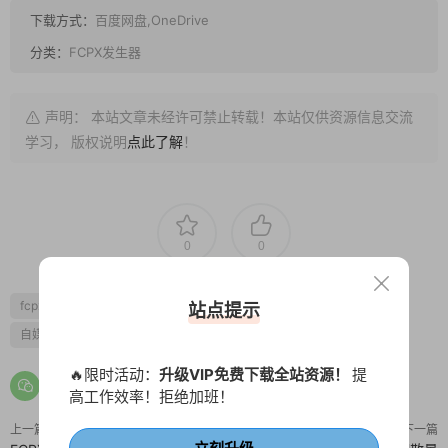
下载方式：
百度网盘,OneDrive
分类：
FCPX发生器
声明： 本站文章未经许可禁止转载！本站仅供资源信息交流
学习， 版权说明
点此了解
！
0
0
fcpx字幕
商务风
广告
排版
新闻
片尾
画中画
站点提示
自媒体素材
🔥限时活动：
升级VIP免费下载全站资源！
提
高工作效率！拒绝加班！
上一篇
下一篇