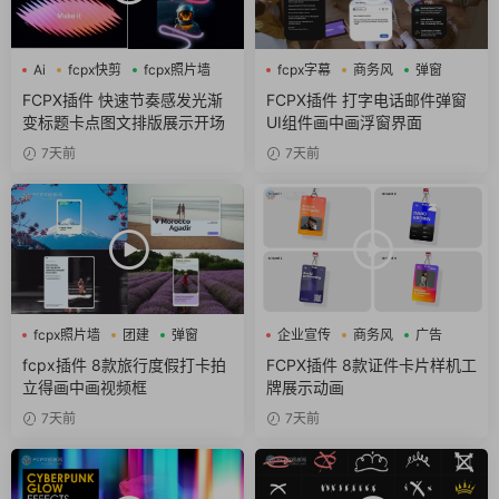
Ai
fcpx快剪
fcpx照片墙
fcpx字幕
商务风
弹窗
FCPX插件 快速节奏感发光渐
FCPX插件 打字电话邮件弹窗
变标题卡点图文排版展示开场
UI组件画中画浮窗界面
7天前
7天前
fcpx照片墙
团建
弹窗
企业宣传
商务风
广告
fcpx插件 8款旅行度假打卡拍
FCPX插件 8款证件卡片样机工
立得画中画视频框
牌展示动画
7天前
7天前