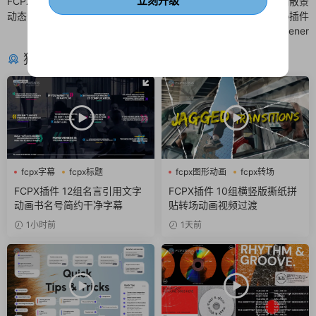
立刻升级
FCPX图文排版 方形产品介绍展示
FCPX快闪卡点模板 像素模糊散景
动态海报宣传
重影标题finalcutpro插件
Dynamic Stomp Opener
猜你喜欢
fcpx字幕
fcpx标题
fcpx图形动画
fcpx转场
商务风
撕纸
FCPX插件 12组名言引用文字
FCPX插件 10组横竖版撕纸拼
动画书名号简约干净字幕
贴转场动画视频过渡
1小时前
1天前