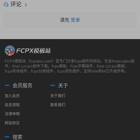
评论
0
请先
登录
FCPX模板站（fcpxbox.com）是专门分享fcpx插件的网站，包含finalcutpro插
件，final cut pro软件下载，fcpx模板，fcpx字幕插件，final cut pro教程，
fcpx转场插件，fcpx分屏插件，fcpx调色插件，支持Intel和M芯片插件等。
会员服务
关于
加入会员
关于我们
会员须知
联系我们
法律申明
网站协议
搜索