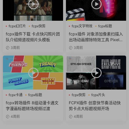
fcpx幻灯片
fcpx快剪
fcpx文字特效
fcpx标题
fcpx视频开场
像素
fcpx插件下载 卡点快闪照片团
fcpx插件 对象添加像素扫描入
队介绍频道视频片头模板
出场动画擦除特效工具 Pixel S
can
3周前
3周前
fcpx卡通
fcpx标题
fcpx快剪
fcpx片头
fcpx转场
fcpx视频开场
fcpx转场插件 8组动漫卡通文
FCPX插件 创意快节奏活动快
字漫画标题转场视频过渡
剪卡点大标题视频开场
4周前
4周前