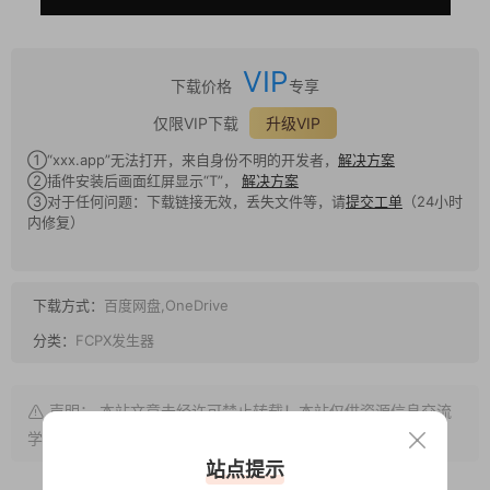
VIP
下载价格
专享
仅限VIP下载
升级VIP
①“xxx.app”无法打开，来自身份不明的开发者，
解决方案
②插件安装后画面红屏显示“T”，
解决方案
③对于任何问题：下载链接无效，丢失文件等，请
提交工单
（24小时
内修复）
下载方式：
百度网盘,OneDrive
分类：
FCPX发生器
声明： 本站文章未经许可禁止转载！本站仅供资源信息交流
学习， 版权说明
点此了解
！
站点提示