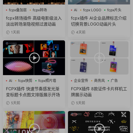
fcpx叠加层
fcpx转场
Ai
fcpx LOGO
fcpx片头
淡入淡出
fcpx转场插件 高级电影级淡入
fcpx插件 AI企业品牌标志介绍
淡出转场渐隐视频过渡动画
切换背景LOGO动画片头
1天前
4天前
Ai
fcpx快剪
fcpx照片墙
企业宣传
商务风
广告
FCPX插件 快速节奏感发光渐
FCPX插件 8款证件卡片样机工
变标题卡点图文排版展示开场
牌展示动画
5天前
5天前