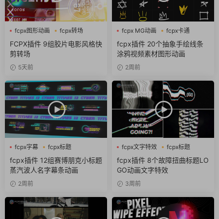
fcpx图形动画
fcpx转场
fcpx MG动画
fcpx卡通
噪点
fcpx图形动画
FCPX插件 9组胶片电影风格快
fcpx插件 20个抽象手绘线条
剪转场
涂鸦视频素材图形动画
5天前
2周前
fcpx字幕
fcpx标题
fcpx文字特效
fcpx标题
fcpx片头
故障风
fcpx插件 12组赛博朋克小标题
fcpx插件 8个故障扭曲标题LO
蒸汽波人名字幕条动画
GO动画文字特效
2周前
3周前