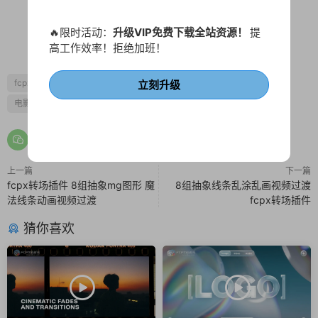
🔥限时活动：
升级VIP免费下载全站资源！
提
1
0
高工作效率！拒绝加班！
fcpx MG动画
fcpx标题
fcpx片头
广告
排版
片尾
立刻升级
电影风
艺术
上一篇
下一篇
fcpx转场插件 8组抽象mg图形 魔
8组抽象线条乱涂乱画视频过渡
法线条动画视频过渡
fcpx转场插件
猜你喜欢