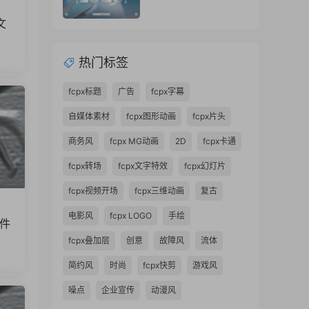
动画片头
中文
热门标签
fcpx标题
广告
fcpx字幕
自媒体素材
fcpx图形动画
fcpx片头
商务风
fcpx MG动画
2D
fcpx卡通
fcpx转场
fcpx文字特效
fcpx幻灯片
fcpx视频开场
fcpx三维动画
复古
电影风
fcpx LOGO
手绘
软件
fcpx叠加层
创意
故障风
流体
简约风
时尚
fcpx快剪
游戏风
噪点
企业宣传
动漫风