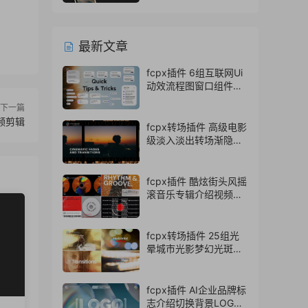
最新文章
fcpx插件 6组互联网Ui
动效流程图窗口组件界
面
下一篇
果视频剪辑
fcpx转场插件 高级电影
级淡入淡出转场渐隐视
频过渡动画
fcpx插件 酷炫街头风摇
滚音乐专辑介绍视频包
装
fcpx转场插件 25组光
晕城市光影梦幻光斑转
场finalcutpro插件
fcpx插件 AI企业品牌标
志介绍切换背景LOGO