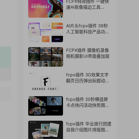
FCPX特效插件 一键快
速AI抠像描边工具
Keyper 2.1
AI片头fcpx插件 39秒
人工智能科技产品功能
介绍展示视频模板
FCPX插件 摄像机录像
相机摄影UI界面叠加层
fcpx插件 3D效果文字
翻页日历弹出标题动画
支持中文
fcpx插件 20秒横竖屏
卡点快闪活动快剪图文
视频开场
fcpx插件 毕业旅行团建
自我介绍图片排版图文
展示fcpx模板