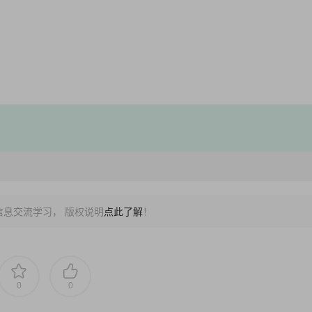
信息交流学习， 版权说明
点此了解
！
0
0