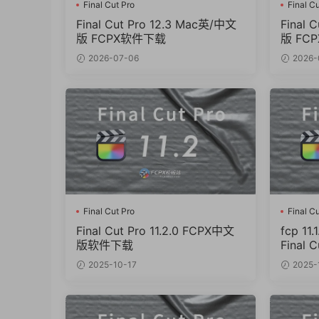
Final Cut Pro
Final Cu
Final Cut Pro 12.3 Mac英/中文
Final 
版 FCPX软件下载
版 FC
2026-07-06
2026-
Final Cut Pro
Final Cu
Final Cut Pro 11.2.0 FCPX中文
fcp 1
版软件下载
Final C
2025-10-17
2025-