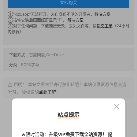
立即购买
①“xxx.app”无法打开，来自身份不明的开发者，
解决方案
②插件安装后画面红屏显示“T”，
解决方案
③对于任何问题：下载链接无效，丢失文件等，请
提交工单
（24小时
内修复）
下载方式：
百度网盘,OneDrive
分类：
FCPX字幕
声明： 本站文章未经许可禁止转载！本站仅供资源信息交流
学习， 版权说明
点此了解
！
站点提示
0
0
🔥限时活动：
升级VIP免费下载全站资源！
提