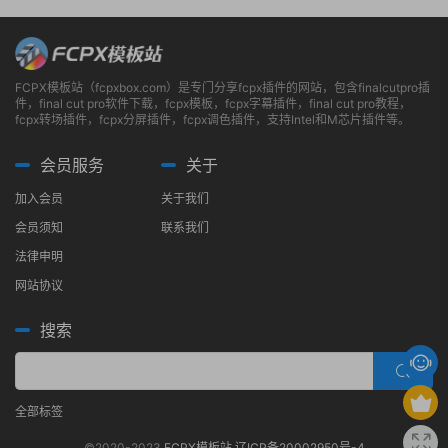
FCPX模板站（fcpxbox.com）是专门分享fcpx插件的网站，包含finalcutpro插
件，final cut pro软件下载，fcpx模板，fcpx字幕插件，final cut pro教程，
fcpx转场插件，fcpx分屏插件，fcpx调色插件，支持Intel和M芯片插件等。
会员服务
关于
加入会员
关于我们
会员须知
联系我们
法律申明
网站协议
搜索
全部标签
©2020-2023
FCPX模板站
辽ICP备20002950号-4