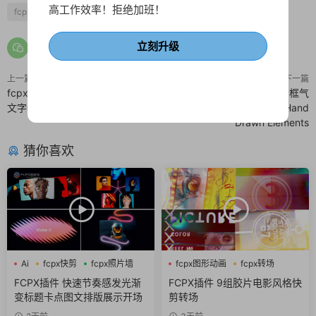
高工作效率！拒绝加班！
fcpx快剪
fcpx文字特效
打字机
故障风
歌词
闪烁
立刻升级
上一篇
下一篇
fcpx插件 动力学排版闪烁大标题
46个手绘素材 箭头/线条/对话框气
文字特效
泡贴图动画FCPX插件 Hand
Drawn Elements
猜你喜欢
Ai
fcpx快剪
fcpx照片墙
fcpx图形动画
fcpx转场
噪点
FCPX插件 快速节奏感发光渐
FCPX插件 9组胶片电影风格快
变标题卡点图文排版展示开场
剪转场