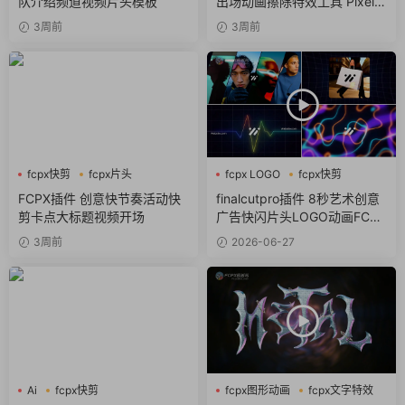
队介绍频道视频片头模板
出场动画擦除特效工具 Pixel S
can
3周前
3周前
fcpx快剪
fcpx片头
fcpx LOGO
fcpx快剪
fcpx视频开场
fcpx视频开场
FCPX插件 创意快节奏活动快
finalcutpro插件 8秒艺术创意
剪卡点大标题视频开场
广告快闪片头LOGO动画FCPX
插件
3周前
2026-06-27
Ai
fcpx快剪
fcpx图形动画
fcpx文字特效