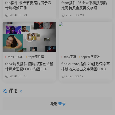
fcpx视频开场
fcpx标题
fcp插件 卡点节奏照片展示宣
fcpx插件 26个未来科技感酷
传片视频开场
炫哥特风金属英文字母
2026-06-21
2026-06-20
fcpx LOGO
fcpx照片墙
fcpx字幕
fcpx文字特效
fcpx片头
fcpx标题
fcpx片头插件 图片掉落艺术设
finalcutpro插件 20组歌词字幕
计照片汇聚LOGO动画FCP插
排版淡入淡出文字动画FCPX
件
插件
2026-06-18
2026-06-17
评论
0
请先
登录