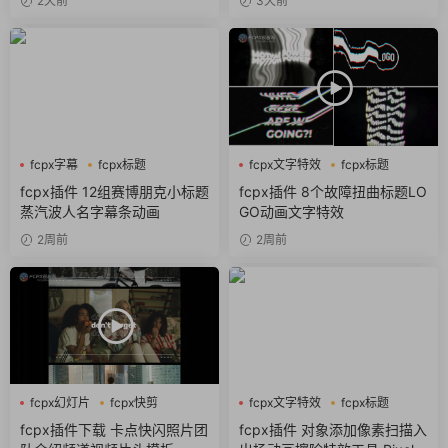
2天前
3天前
fcpx字幕
fcpx标题
fcpx文字特效
fcpx标题
fcpx片头
故障风
fcpx插件 12组赛博朋克小标题
fcpx插件 8个故障扭曲标题LO
蒸汽波人名字幕条动画
GO动画文字特效
2周前
2周前
fcpx幻灯片
fcpx快剪
fcpx文字特效
fcpx标题
fcpx视频开场
像素
fcpx插件下载 卡点快闪照片团
fcpx插件 对象添加像素扫描入