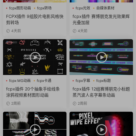
fcpx图形动画
fcpx转场
fcpx光效
自媒体素材
噪点
赛博朋克
FCPX插件 9组胶片电影风格快
fcpx插件 赛博朋克发光效果辉
剪转场
光叠加层
4天前
4天前
fcpx MG动画
fcpx卡通
fcpx字幕
fcpx标题
fcpx图形动画
fcpx片头
fcpx插件 20个抽象手绘线条
fcpx插件 12组赛博朋克小标题
涂鸦视频素材图形动画
蒸汽波人名字幕条动画
2周前
2周前