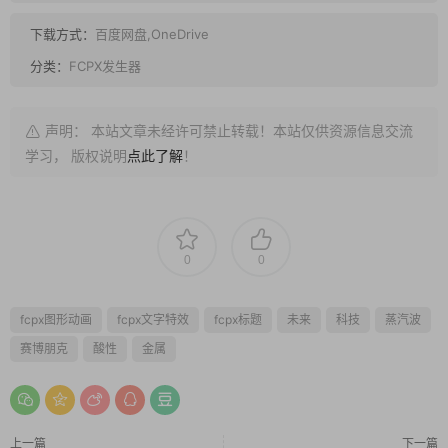
下载方式：
百度网盘,OneDrive
分类：
FCPX发生器
声明： 本站文章未经许可禁止转载！本站仅供资源信息交流
学习， 版权说明
点此了解
！
0
0
fcpx图形动画
fcpx文字特效
fcpx标题
未来
科技
蒸汽波
赛博朋克
酸性
金属
上一篇
下一篇