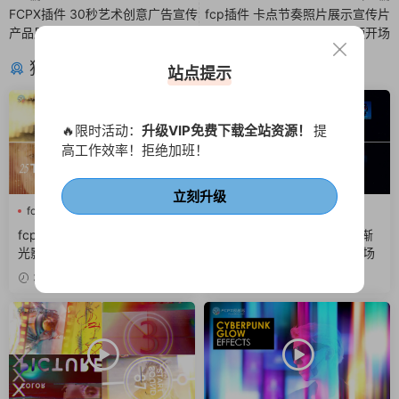
FCPX插件 30秒艺术创意广告宣传
fcp插件 卡点节奏照片展示宣传片
产品展示视频图片作品集
视频开场
猜你喜欢
站点提示
🔥限时活动：
升级VIP免费下载全站资源！
提
高工作效率！拒绝加班！
立刻升级
fcpx光效
fcpx叠加层
Ai
fcpx快剪
fcpx照片墙
fcpx图形动画
fcpx转场插件 25组光晕城市
FCPX插件 快速节奏感发光渐
光影梦幻光斑转场finalcutpro
变标题卡点图文排版展示开场
插件
3天前
4天前