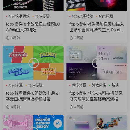
fcpx文字特效
fcpx标题
fcpx文字特效
fcpx标题
故障风
像素
fcpx插件 8个故障扭曲标题LO
fcpx插件 对象添加像素扫描入
GO动画文字特效
出场动画擦除特效工具 Pixel S
can
3周前
3周前
fcpx卡通
fcpx标题
动态海报
弥散风格
玻璃
fcpx转场
fcpx转场插件 8组动漫卡通文
fcpx插件 4张未来科技极简风
字漫画标题转场视频过渡
液态玻璃酸性镀铬动态海报
4周前
4周前