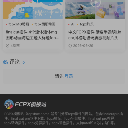
fcpx MG动画
fcpx图形动画
Ai
fcpx片头
流体
fcpx视频开场
finalcut插件 4个流体液体mg
中文FCPX插件 渐变半透明Lin
图形动画海边主题大标题fcpx
ear风格毛玻璃质感视频片头
插件
4周前
2026-06-29
评论
0
请先
登录
FCPX模板站（fcpxbox.com）是专门分享fcpx插件的网站，包含finalcutpro插
件，final cut pro软件下载，fcpx模板，fcpx字幕插件，final cut pro教程，
fcpx转场插件，fcpx分屏插件，fcpx调色插件，支持Intel和M芯片插件等。