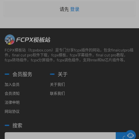
请先
登录
FCPX模板站（fcpxbox.com）是专门分享fcpx插件的网站，包含finalcutpro插
件，final cut pro软件下载，fcpx模板，fcpx字幕插件，final cut pro教程，
fcpx转场插件，fcpx分屏插件，fcpx调色插件，支持Intel和M芯片插件等。
会员服务
关于
加入会员
关于我们
会员须知
联系我们
法律申明
网站协议
搜索