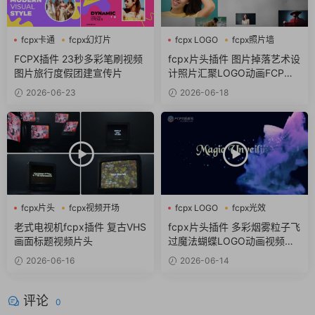
fcpx卡通
fcpx幻灯片
fcpx LOGO
fcpx照片墙
fcpx视频开场
fcpx片头
FCPX插件 23秒多彩笔刷视频
fcpx片头插件 图片掉落艺术设
图片旅行度假团建宣传片
计照片汇聚LOGO动画FCP插
件
2026-06-23
2026-06-18
fcpx片头
fcpx视频开场
fcpx LOGO
fcpx光效
复古
fcpx标题
老式电视机fcpx插件 复古VHS
fcpx片头插件 多彩烟雾粒子飞
画面标题视频片头
过魔法蝴蝶LOGO动画视频开
场
2026-06-16
2026-06-14
评论
0