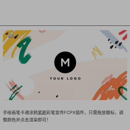
手绘画笔卡通涂鸦
笔刷
彩笔宣传FCPX插件，只需拖放徽标，调
整颜色并点击渲染即可！