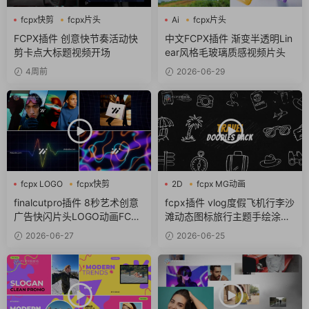
fcpx快剪
fcpx片头
Ai
fcpx片头
fcpx视频开场
fcpx视频开场
FCPX插件 创意快节奏活动快
中文FCPX插件 渐变半透明Lin
剪卡点大标题视频开场
ear风格毛玻璃质感视频片头
4周前
2026-06-29
fcpx LOGO
fcpx快剪
2D
fcpx MG动画
fcpx视频开场
fcpx卡通
finalcutpro插件 8秒艺术创意
fcpx插件 vlog度假飞机行李沙
广告快闪片头LOGO动画FCPX
滩动态图标旅行主题手绘涂鸦
插件
包
2026-06-27
2026-06-25