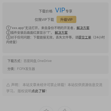
VIP
下载价格
专享
仅限VIP下载
升级VIP
①“xxx.app”无法打开，来自身份不明的开发者，
解决方案
②插件安装后画面红屏显示“T”，
解决方案
③对于任何问题：下载链接无效，丢失文件等，请
提交工单
（24小时
内修复）
下载方式：
百度网盘,OneDrive
分类：
FCPX发生器
声明： 本站文章未经许可禁止转载！本站仅供资源信息交流
学习， 版权说明
点此了解
！