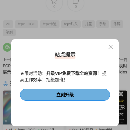
0
0
2D
fcpx LOGO
fcpx卡通
fcpx片头
儿童
手绘
涂鸦
笔刷
站点提示
上一篇
下一篇
FCPX多彩校园幻灯片VLOG视频
FCPX插件 大气历史史诗时间表时
展示模板 Vivid Fashion
间轴 History Timeline Slides
🔥限时活动：
升级VIP免费下载全站资源！
提
高工作效率！拒绝加班！
猜你喜欢
立刻升级
Ai
fcpx LOGO
fcpx片头
fcpx MG动画
fcpx卡通