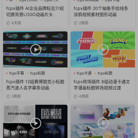
fcpx图形动画
fcpx插件 AI企业品牌标志介绍
fcpx插件 20个抽象手绘线条
切换背景LOGO动画片头
涂鸦视频素材图形动画
4天前
2周前
fcpx字幕
fcpx标题
fcpx卡通
fcpx标题
fcpx片头
fcpx转场
fcpx插件 12组赛博朋克小标题
fcpx转场插件 8组动漫卡通文
蒸汽波人名字幕条动画
字漫画标题转场视频过渡
2周前
4周前