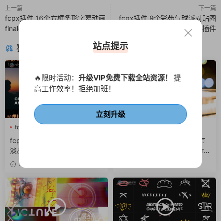
上一篇
下一篇
fcpx插件 16个方框条形字幕动画
fcpx插件 9个彩带气球派对贴图
finalcutpro插件
finalcutpro插件
站点提示
猜你喜欢
🔥限时活动：
升级VIP免费下载全站资源！
提
高工作效率！拒绝加班！
立刻升级
fcpx叠加层
fcpx转场
fcpx光效
fcpx叠加层
淡入淡出
fcpx图形动画
fcpx转场插件 高级电影级淡入
fcpx转场插件 25组光晕城市
淡出转场渐隐视频过渡动画
光影梦幻光斑转场finalcutpro
插件
23小时前
3天前