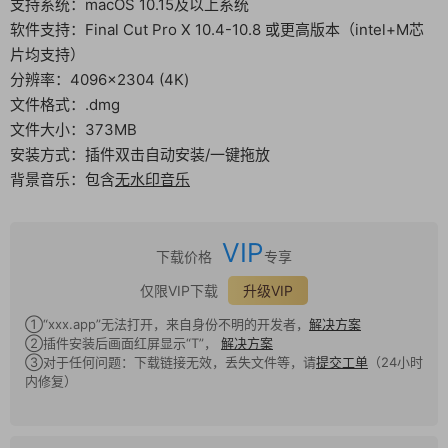
支持系统：macOS 10.15及以上系统
软件支持：Final Cut Pro X 10.4-10.8 或更高版本（intel+M芯
片均支持）
分辨率：4096×2304 (4K)
文件格式：.dmg
文件大小：373MB
安装方式：插件双击自动安装/一键拖放
背景音乐：包含
无水印音乐
VIP
下载价格
专享
仅限VIP下载
升级VIP
①“xxx.app”无法打开，来自身份不明的开发者，
解决方案
②插件安装后画面红屏显示“T”，
解决方案
③对于任何问题：下载链接无效，丢失文件等，请
提交工单
（24小时
内修复）