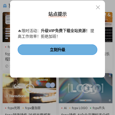
猜你喜欢
站点提示
🔥限时活动：
升级VIP免费下载全站资源！
提
高工作效率！拒绝加班！
fcpx字幕
商务风
网络
fcpx快剪
噪点
故障风
立刻升级
fcpx插件 6组互联网Ui动效流
fcpx插件 酷炫街头风摇滚音乐
程图窗口组件界面
专辑介绍视频包装
2小时前
2天前
fcpx光效
fcpx叠加层
Ai
fcpx LOGO
fcpx片头
fcpx图形动画
fcpx转场插件 25组光晕城市
fcpx插件 AI企业品牌标志介绍