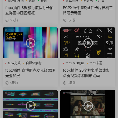
fcpx照片墙
团建
弹窗
企业宣传
商务风
广告
fcpx插件 8款旅行度假打卡拍
FCPX插件 8款证件卡片样机工
立得画中画视频框
牌展示动画
5天前
5天前
fcpx光效
自媒体素材
fcpx MG动画
fcpx卡通
赛博朋克
fcpx图形动画
fcpx插件 赛博朋克发光效果辉
fcpx插件 20个抽象手绘线条
光叠加层
涂鸦视频素材图形动画
5天前
2周前