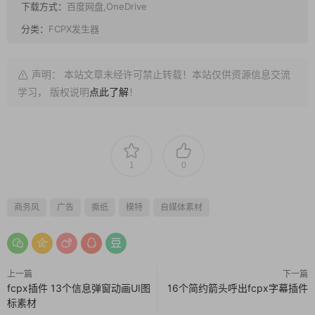
下载方式：
百度网盘,OneDrive
分类：
FCPX发生器
声明： 本站文章未经许可禁止转载！本站仅供资源信息交流
学习， 版权说明
点此了解
！
1
0
商务风
广告
撕纸
模特
自媒体素材
上一篇
下一篇
fcpx插件 13个信息弹窗动画UI图
16个简约箭头呼出fcpx字幕插件
标素材