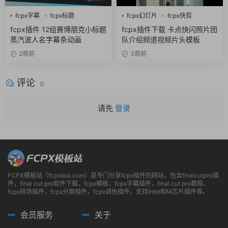
fcpx字幕
fcpx标题
fcpx幻灯片
fcpx快剪
fcpx片头
fcpx视频开场
fcpx插件 12组赛博朋克小标题
fcpx插件下载 卡点快闪照片团
蒸汽波人名字幕条动画
队介绍频道视频片头模板
2周前
3周前
评论
0
请先
登录
FCPX模板站（fcpxbox.com）是专门分享fcpx插件的网站，包含finalcutpro插
件，final cut pro软件下载，fcpx模板，fcpx字幕插件，final cut pro教程，
fcpx转场插件，fcpx分屏插件，fcpx调色插件，支持Intel和M芯片插件等。
会员服务
关于