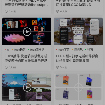
光影梦幻光斑转场finalcutpro
切换背景LOGO动画片头
插件
3天前
4天前
Ai
fcpx快剪
fcpx照片墙
fcpx字幕
商务风
弹窗
FCPX插件 快速节奏感发光渐
FCPX插件 打字电话邮件弹窗
变标题卡点图文排版展示开场
UI组件画中画浮窗界面
5天前
5天前