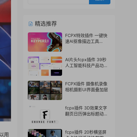
精选推荐
FCPX特效插件 一键快
速AI抠像描边工具
Keyper 2.1
AI片头fcpx插件 39秒
人工智能科技产品功能
介绍展示视频模板
FCPX插件 摄像机录像
相机摄影UI界面叠加层
fcpx插件 3D效果文字
翻页日历弹出标题动画
支持中文
fcpx插件 20秒横竖屏
以用