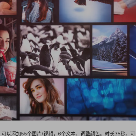
，可以添加55个图片/视频，6个文本，调整颜色。时长35秒。可