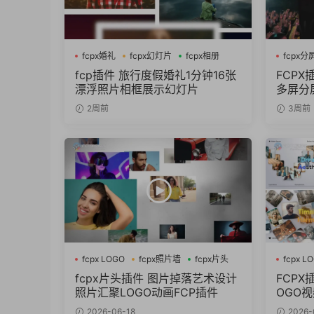
fcpx婚礼
fcpx幻灯片
fcpx相册
fcpx分
fcp插件 旅行度假婚礼1分钟16张
FCPX
漂浮照片相框展示幻灯片
多屏分
2周前
3周前
fcpx LOGO
fcpx照片墙
fcpx片头
fcpx L
fcpx
fcpx片头插件 图片掉落艺术设计
FCP
照片汇聚LOGO动画FCP插件
OGO
2026-06-18
2026-