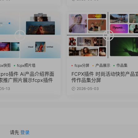
cpx快剪
fcpx照片墙
fcpx分屏
产品展示
作品集
cutpro插件 Ai产品介绍界面
FCPX插件 时尚活动快剪产品
索推广照片展示fcpx插件
传作品集分屏
05-13
2026-05-03
请先
登录