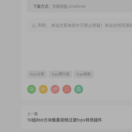
下载方式：
百度网盘,OneDrive
声明： 本站文章未经许可禁止转载！本站仅供资源
fcpx分屏
fcpx照片墙
fcpx相册
上一篇
10组8bit方块像素视频过渡fcpx转场插件