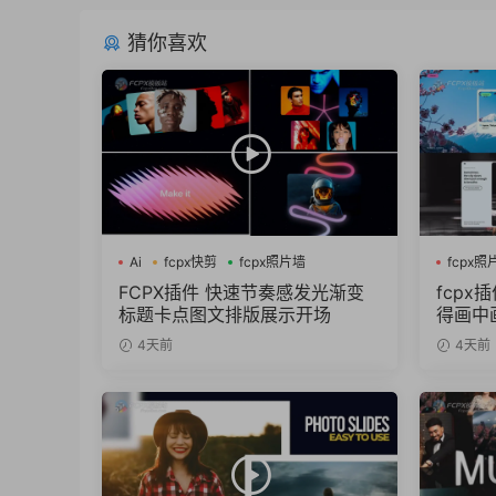
猜你喜欢
Ai
fcpx快剪
fcpx照片墙
fcpx照
FCPX插件 快速节奏感发光渐变
fcpx
标题卡点图文排版展示开场
得画中
4天前
4天前