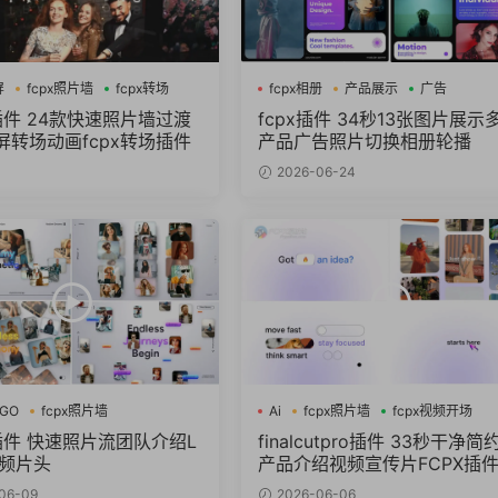
屏
fcpx照片墙
fcpx转场
fcpx相册
产品展示
广告
插件 24款快速照片墙过渡
fcpx插件 34秒13张图片展示
屏转场动画fcpx转场插件
产品广告照片切换相册轮播
2026-06-24
OGO
fcpx照片墙
Ai
fcpx照片墙
fcpx视频开场
视频开场
X插件 快速照片流团队介绍L
finalcutpro插件 33秒干净简约
视频片头
产品介绍视频宣传片FCPX插
06-09
2026-06-06