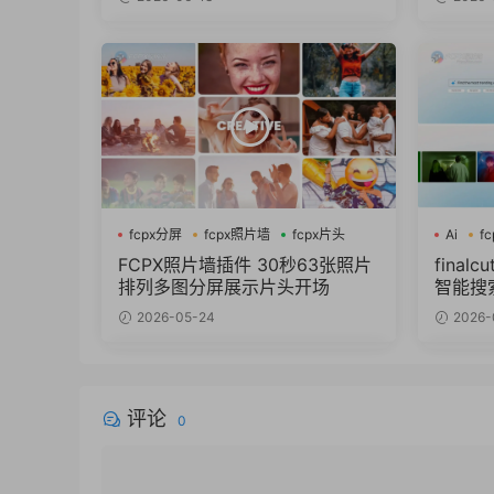
fcpx分屏
fcpx照片墙
fcpx片头
Ai
f
FCPX照片墙插件 30秒63张照片
final
排列多图分屏展示片头开场
智能搜
2026-05-24
2026-
评论
0