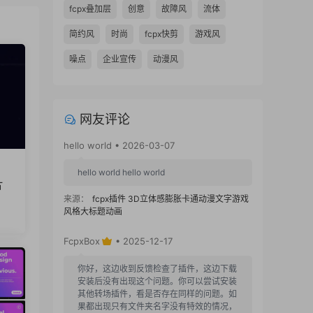
fcpx叠加层
创意
故障风
流体
简约风
时尚
fcpx快剪
游戏风
噪点
企业宣传
动漫风
网友评论
hello world • 2026-03-07
hello world hello world
片
来源：
fcpx插件 3D立体感膨胀卡通动漫文字游戏
风格大标题动画
FcpxBox
• 2025-12-17
你好，这边收到反馈检查了插件，这边下载
安装后没有出现这个问题。你可以尝试安装
其他转场插件，看是否存在同样的问题。如
果都出现只有文件夹名字没有特效的情况，