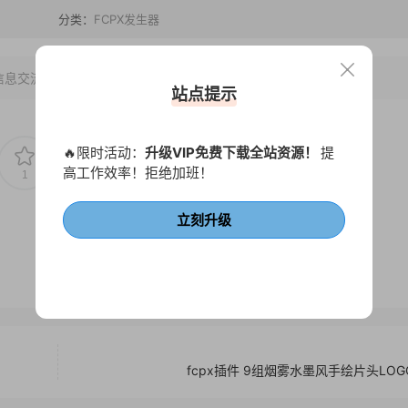
分类：
FCPX发生器
信息交流学习， 版权说明
点此了解
！
站点提示
🔥限时活动：
升级VIP免费下载全站资源！
提
高工作效率！拒绝加班！
1
0
立刻升级
fcpx插件 9组烟雾水墨风手绘片头LO