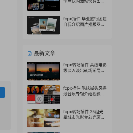
卡点快闪活动快剪图文
视频开场
fcpx插件 毕业旅行团建
自我介绍图片排版图文
展示fcpx模板
最新文章
fcpx转场插件 高级电影
级淡入淡出转场渐隐视
频过渡动画
fcpx插件 酷炫街头风摇
滚音乐专辑介绍视频包
装
fcpx转场插件 25组光
晕城市光影梦幻光斑转
场finalcutpro插件