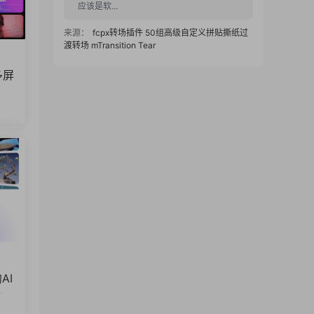
应该是软...
来源：
fcpx转场插件 50组高级自定义拼贴撕纸过
渡转场 mTransition Tear
1234 • 2025-12-16
多屏
下载之后fcpx不显示，只有一个名字，转场
特效没看见
来源：
fcpx转场插件 50组高级自定义拼贴撕纸过
渡转场 mTransition Tear
FcpxBox
• 2025-12-11
已更新链接，感谢反馈
来源：
节奏明快时尚品牌宣传模特展示短视频广告
fcpx插件
REDWOO • 2025-12-10
AI
件
hello,资源显示已经删除了,问下,可以补上么