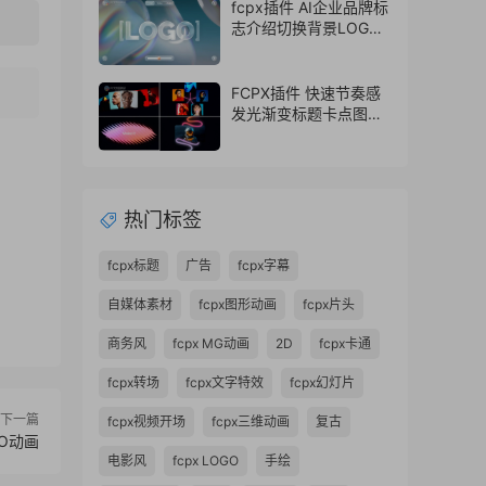
fcpx插件 AI企业品牌标
志介绍切换背景LOGO
动画片头
FCPX插件 快速节奏感
发光渐变标题卡点图文
排版展示开场
热门标签
fcpx标题
广告
fcpx字幕
自媒体素材
fcpx图形动画
fcpx片头
商务风
fcpx MG动画
2D
fcpx卡通
fcpx转场
fcpx文字特效
fcpx幻灯片
下一篇
fcpx视频开场
fcpx三维动画
复古
GO动画
电影风
fcpx LOGO
手绘