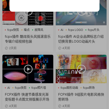
fcpx快剪
噪点
故障风
Ai
fcpx LOGO
fcpx片头
fcpx插件 酷炫街头风摇滚音乐
fcpx插件 AI企业品牌标志介绍
专辑介绍视频包装
切换背景LOGO动画片头
2天前
4天前
Ai
fcpx快剪
fcpx照片墙
fcpx图形动画
fcpx转场
噪点
FCPX插件 快速节奏感发光渐
FCPX插件 9组胶片电影风格快
变标题卡点图文排版展示开场
剪转场
4天前
4天前