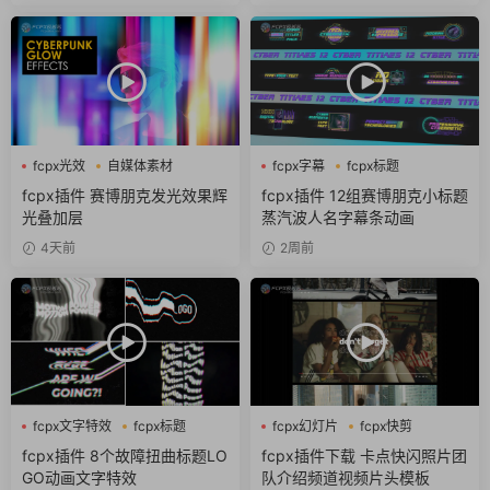
fcpx光效
自媒体素材
fcpx字幕
fcpx标题
赛博朋克
fcpx片头
fcpx插件 赛博朋克发光效果辉
fcpx插件 12组赛博朋克小标题
光叠加层
蒸汽波人名字幕条动画
4天前
2周前
fcpx文字特效
fcpx标题
fcpx幻灯片
fcpx快剪
故障风
fcpx视频开场
fcpx插件 8个故障扭曲标题LO
fcpx插件下载 卡点快闪照片团
GO动画文字特效
队介绍频道视频片头模板