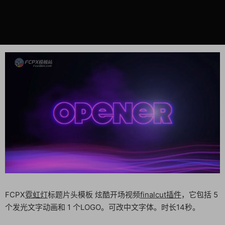
FCPX
霓虹灯
标题片头模板 炫酷开场视频
finalcut插件
，它包括 5
个发光文字动画和 1 个LOGO。可改中文字体。时长14秒。