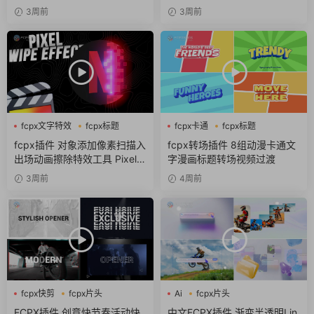
3周前
3周前
fcpx文字特效
fcpx标题
fcpx卡通
fcpx标题
像素
fcpx转场
fcpx插件 对象添加像素扫描入
fcpx转场插件 8组动漫卡通文
出场动画擦除特效工具 Pixel S
字漫画标题转场视频过渡
can
3周前
4周前
fcpx快剪
fcpx片头
Ai
fcpx片头
fcpx视频开场
fcpx视频开场
FCPX插件 创意快节奏活动快
中文FCPX插件 渐变半透明Lin