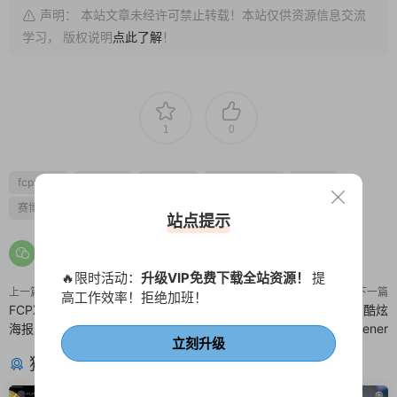
声明： 本站文章未经许可禁止转载！本站仅供资源信息交流
学习， 版权说明
点此了解
！
1
0
fcpx快剪
fcpx标题
fcpx片头
fcpx视频开场
故障风
赛博朋克
霓虹
站点提示
🔥限时活动：
升级VIP免费下载全站资源！
提
上一篇
下一篇
高工作效率！拒绝加班！
FCPX模板 6个黑白时尚分屏拼接
FCPX城市现代模板 街舞快闪酷炫
海报广告finalcutpro插件
潮流视频开场 Urban Opener
立刻升级
猜你喜欢