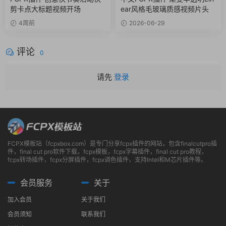
剪卡点大标题视频开场
ear风格毛玻璃质感视频片头
4周前
2026-06-29
评论
0
请先
登录
FCPX模板站（fcpxbox.com）是专门分享fcpx插件的网站，包含finalcutpro插
件，final cut pro软件下载，fcpx模板，fcpx字幕插件，final cut pro教程，
fcpx转场插件，fcpx分屏插件，fcpx调色插件，支持Intel和M芯片插件等。
会员服务
关于
加入会员
关于我们
会员须知
联系我们