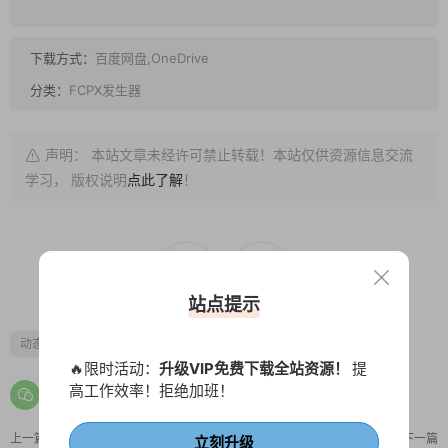
下载方式：
百度网盘,OneDrive
分类：
FCPX发生器
声明： 本站文章未经许可禁止转载！本站仅供资源信息交流
学习， 版权说明
点此了解
！
0
0
站点提示
动态海报
广告
抖音模板
播放器
🔥限时活动：
升级VIP免费下载全站资源！
提
高工作效率！拒绝加班！
上一篇
下一篇
立刻升级