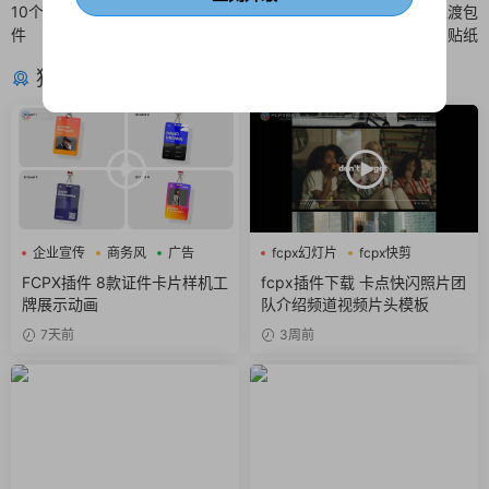
10个双屏幕分屏动画fcpx分屏插
视频素材 拼贴风格食物视频过渡包
件
贴纸
猜你喜欢
企业宣传
商务风
广告
fcpx幻灯片
fcpx快剪
fcpx视频开场
FCPX插件 8款证件卡片样机工
fcpx插件下载 卡点快闪照片团
牌展示动画
队介绍频道视频片头模板
7天前
3周前