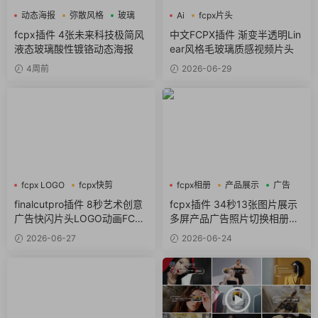
动态海报
弥散风格
玻璃
Ai
fcpx片头
fcpx视频开场
fcpx插件 4张未来科技极简风
中文FCPX插件 渐变半透明Lin
液态玻璃酸性镀铬动态海报
ear风格毛玻璃质感视频片头
4周前
2026-06-29
fcpx LOGO
fcpx快剪
fcpx相册
产品展示
广告
fcpx视频开场
finalcutpro插件 8秒艺术创意
fcpx插件 34秒13张图片展示
广告快闪片头LOGO动画FCPX
多屏产品广告照片切换相册轮
插件
播
2026-06-27
2026-06-24