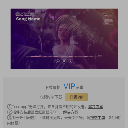
VIP
下载价格
专享
仅限VIP下载
升级VIP
①“xxx.app”无法打开，来自身份不明的开发者，
解决方案
②插件安装后画面红屏显示“T”，
解决方案
③对于任何问题：下载链接无效，丢失文件等，请
提交工单
（24小时
内修复）