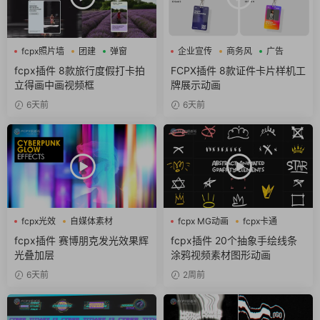
fcpx照片墙
团建
弹窗
企业宣传
商务风
广告
fcpx插件 8款旅行度假打卡拍
FCPX插件 8款证件卡片样机工
立得画中画视频框
牌展示动画
6天前
6天前
fcpx光效
自媒体素材
fcpx MG动画
fcpx卡通
赛博朋克
fcpx图形动画
fcpx插件 赛博朋克发光效果辉
fcpx插件 20个抽象手绘线条
光叠加层
涂鸦视频素材图形动画
6天前
2周前