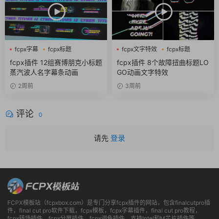
fcpx字幕
fcpx标题
fcpx文字特效
fcpx标题
fcpx片头
故障风
fcpx插件 12组赛博朋克小标题
fcpx插件 8个故障扭曲标题LO
蒸汽波人名字幕条动画
GO动画文字特效
2周前
3周前
评论
0
请先
登录
FCPX模板站（fcpxbox.com）是专门分享fcpx插件的网站，包含finalcutpro插
件，final cut pro软件下载，fcpx模板，fcpx字幕插件，final cut pro教程，
fcpx转场插件，fcpx分屏插件，fcpx调色插件，支持Intel和M芯片插件等。