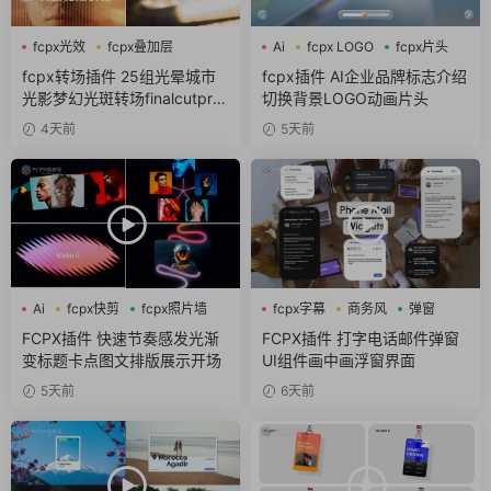
fcpx光效
fcpx叠加层
Ai
fcpx LOGO
fcpx片头
fcpx图形动画
fcpx转场插件 25组光晕城市
fcpx插件 AI企业品牌标志介绍
光影梦幻光斑转场finalcutpro
切换背景LOGO动画片头
插件
4天前
5天前
Ai
fcpx快剪
fcpx照片墙
fcpx字幕
商务风
弹窗
FCPX插件 快速节奏感发光渐
FCPX插件 打字电话邮件弹窗
变标题卡点图文排版展示开场
UI组件画中画浮窗界面
5天前
6天前