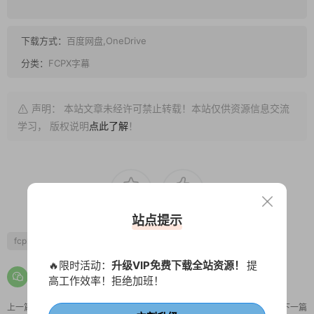
下载方式：
百度网盘,OneDrive
分类：
FCPX字幕
声明： 本站文章未经许可禁止转载！本站仅供资源信息交流
学习， 版权说明
点此了解
！
0
0
站点提示
fcpx字幕
fcpx文字特效
商务风
简约风
自媒体素材
🔥限时活动：
升级VIP免费下载全站资源！
提
高工作效率！拒绝加班！
上一篇
下一篇