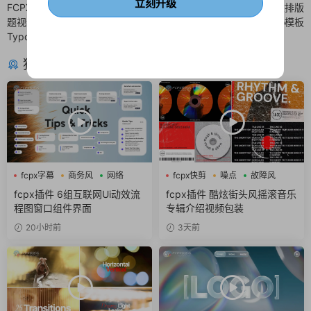
立刻升级
FCPX插件 卡点快闪炫酷黑白大标
fcpx插件 圣诞节卡通图文排版
题视频开场finalcut模板 Modern
finalcutpro模板
Typography Opener
猜你喜欢
fcpx字幕
商务风
网络
fcpx快剪
噪点
故障风
fcpx插件 6组互联网Ui动效流
fcpx插件 酷炫街头风摇滚音乐
程图窗口组件界面
专辑介绍视频包装
20小时前
3天前