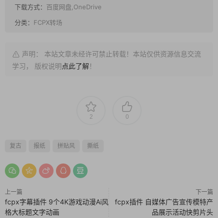
下载方式：
百度网盘,OneDrive
分类：
FCPX转场
声明： 本站文章未经许可禁止转载！本站仅供资源信息交流
学习， 版权说明
点此了解
！
2
0
复古
报纸
拼贴风
撕纸
上一篇
下一篇
fcpx字幕插件 9个4K游戏动漫Ai风
fcpx插件 自媒体广告宣传模特产
格大标题文字动画
品展示活动快剪片头