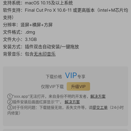
支持系统：macOS 10.15及以上系统
软件支持：Final Cut Pro X 10.6-11 或更高版本（intel+M芯片均
支持）
分辨率：竖屏+横屏+方屏
文件格式：.dmg
文件大小：3.1GB
安装方式：插件双击自动安装/一键拖放
背景音乐：包含
无水印音乐
VIP
下载价格
专享
仅限VIP下载
升级VIP
①“xxx.app”无法打开，来自身份不明的开发者，
解决方案
②插件安装后画面红屏显示“T”，
解决方案
③对于任何问题：下载链接无效，丢失文件等，请
提交工单
（24小时
内修复）