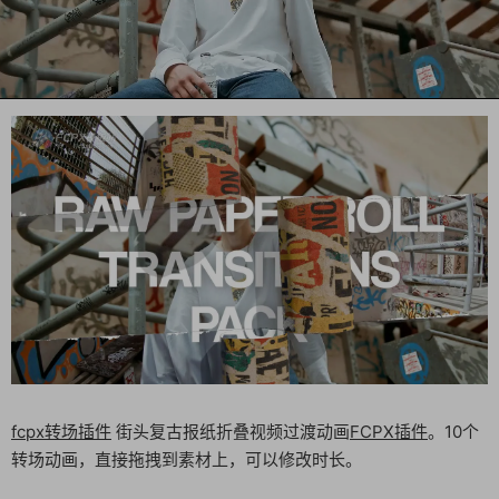
fcpx转场插件
街头复古报纸折叠视频过渡动画
FCPX插件
。10个
转场动画，直接拖拽到素材上，可以修改时长。