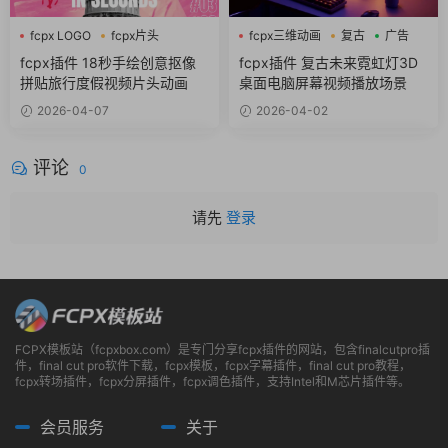
fcpx LOGO
fcpx片头
fcpx三维动画
复古
广告
fcpx视频开场
fcpx插件 18秒手绘创意抠像
fcpx插件 复古未来霓虹灯3D
拼贴旅行度假视频片头动画
桌面电脑屏幕视频播放场景
2026-04-07
2026-04-02
评论
0
请先
登录
FCPX模板站（fcpxbox.com）是专门分享fcpx插件的网站，包含finalcutpro插
件，final cut pro软件下载，fcpx模板，fcpx字幕插件，final cut pro教程，
fcpx转场插件，fcpx分屏插件，fcpx调色插件，支持Intel和M芯片插件等。
会员服务
关于