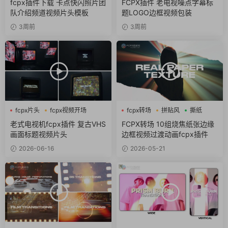
fcpx插件下载 卡点快闪照片团
FCPX插件 老电视噪点字幕标
队介绍频道视频片头模板
题LOGO边框视频包装
3周前
3周前
fcpx片头
fcpx视频开场
fcpx转场
拼贴风
撕纸
复古
老式电视机fcpx插件 复古VHS
FCPX转场 10组烧焦纸张边缘
画面标题视频片头
边框视频过渡动画fcpx插件
2026-06-16
2026-05-21