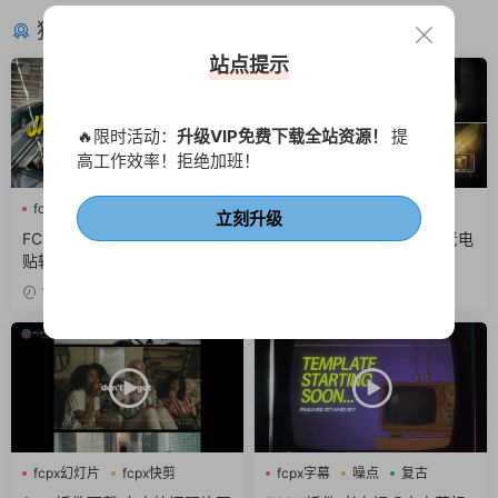
猜你喜欢
站点提示
🔥限时活动：
升级VIP免费下载全站资源！
提
高工作效率！拒绝加班！
fcpx图形动画
fcpx转场
fcpx三维动画
复古
电视
立刻升级
撕纸
FCPX插件 10组横竖版撕纸拼
finalcut插件 6个昏暗复古老电
贴转场动画视频过渡
视框电视机场景
11小时前
2周前
fcpx幻灯片
fcpx快剪
fcpx字幕
噪点
复古
fcpx视频开场