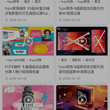
fcpx转场
噪点
复古
fcpx光效
fcpx转场
复古
fcpx转场插件 35组4K复古噪
fcpx转场 6组斑驳炫光胶片灼
点电影胶片打孔视频过渡fcpx
烧4K视频过渡
插件
2026-05-12
2026-05-01
fcpx MG动画
fcpx分屏
复古
电影风
胶片风
fcpx卡通
FCPX插件 卡通漫画风自媒体
fcpx转场 6组斑驳炫光胶片刻
分屏人物介绍视频包装
录灼烧竖屏4K视频过渡
2026-04-25
2026-04-20