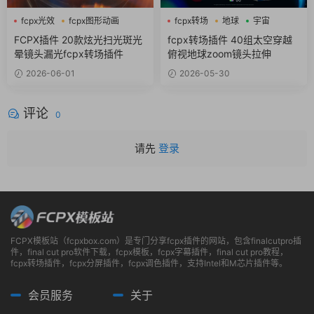
fcpx光效
fcpx图形动画
fcpx转场
地球
宇宙
fcpx转场
FCPX插件 20款炫光扫光斑光
fcpx转场插件 40组太空穿越
晕镜头漏光fcpx转场插件
俯视地球zoom镜头拉伸
2026-06-01
2026-05-30
评论
0
请先
登录
FCPX模板站（fcpxbox.com）是专门分享fcpx插件的网站，包含finalcutpro插
件，final cut pro软件下载，fcpx模板，fcpx字幕插件，final cut pro教程，
fcpx转场插件，fcpx分屏插件，fcpx调色插件，支持Intel和M芯片插件等。
会员服务
关于