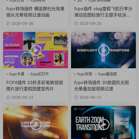
fcpx光效
fcpx转场
2D
fcpx MG动画
自媒体素材
fcpx卡通
fcpx转场插件 横竖屏扫光效果
fcpx插件 vlog度假飞机行李沙
镜头光晕视频过渡动画
滩动态图标旅行主题手绘涂鸦
包
2026-06-28
2026-06-25
fcpx卡通
fcpx幻灯片
fcpx光效
fcpx叠加层
fcpx视频开场
fcpx转场
FCPX插件 23秒多彩笔刷视频
fcpx转场插件 20款圆形光斑
图片旅行度假团建宣传片
光晕叠加层视频过渡
2026-06-23
2026-06-13