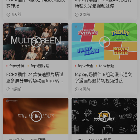
剪转场
场镜头光晕视频过渡
5天前
3周前
fcpx分屏
fcpx照片墙
fcpx卡通
fcpx标题
fcpx转场
fcpx转场
FCPX插件 24款快速照片墙过
fcpx转场插件 8组动漫卡通文
渡多屏分屏转场动画fcpx转场
字漫画标题转场视频过渡
插件
4周前
4周前