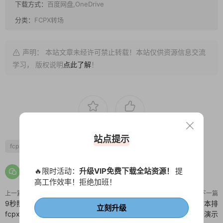
下载方式：
百度网盘,OneDrive
分类：
FCPX转场
声明： 本站文章未经许可禁止转载！本站仅供资源信息交流
学习， 版权说明
点此了解
！
0
0
站点提示
fcpx转场
涂鸦
笔刷
🔥限时活动：
升级VIP免费下载全站资源！
提
高工作效率！拒绝加班！
上一篇
下一篇
9秒照片轮播快速简短介绍开场
finalcut插件 9组淡入淡出文本排
立刻升级
fcpx插件
版段落演示