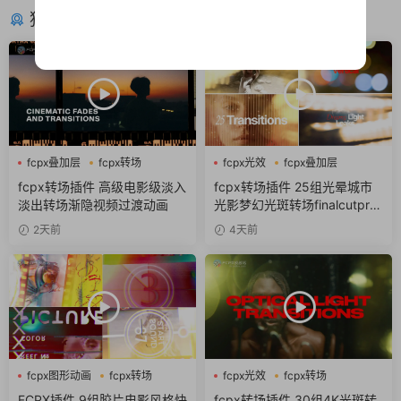
猜你喜欢
fcpx叠加层
fcpx转场
fcpx光效
fcpx叠加层
淡入淡出
fcpx图形动画
fcpx转场插件 高级电影级淡入
fcpx转场插件 25组光晕城市
淡出转场渐隐视频过渡动画
光影梦幻光斑转场finalcutpro
插件
2天前
4天前
fcpx图形动画
fcpx转场
fcpx光效
fcpx转场
噪点
FCPX插件 9组胶片电影风格快
fcpx转场插件 30组4K光斑转