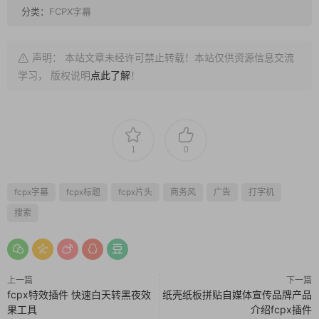
分类：
FCPX字幕
声明： 本站文章未经许可禁止转载！本站仅供资源信息交流
学习， 版权说明
点此了解
！
1
0
fcpx字幕
fcpx标题
fcpx片头
商务风
广告
打字机
搜索
上一篇
下一篇
fcpx特效插件 快速白天转黑夜效
纸壳纸板拼贴自媒体宣传品牌产品
果工具
介绍fcpx插件