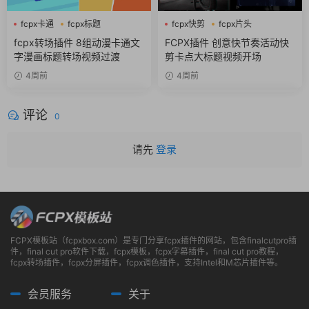
fcpx卡通
fcpx标题
fcpx快剪
fcpx片头
fcpx转场
fcpx视频开场
fcpx转场插件 8组动漫卡通文
FCPX插件 创意快节奏活动快
字漫画标题转场视频过渡
剪卡点大标题视频开场
4周前
4周前
评论
0
请先
登录
FCPX模板站（fcpxbox.com）是专门分享fcpx插件的网站，包含finalcutpro插
件，final cut pro软件下载，fcpx模板，fcpx字幕插件，final cut pro教程，
fcpx转场插件，fcpx分屏插件，fcpx调色插件，支持Intel和M芯片插件等。
会员服务
关于