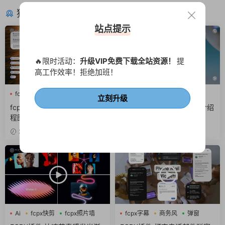
猜你喜欢
站点提示
🔥限时活动：
升级VIP免费下载全站资源！
提
高工作效率！拒绝加班！
fcpx字幕
商务风
网络
Ai
fcpx LOGO
fcpx片头
立刻升级
fcpx插件 6组互联网Ui动效流
fcpx插件 AI企业品牌标志介绍
程图窗口组件界面
切换背景LOGO动画片头
2小时前
4天前
Ai
fcpx快剪
fcpx照片墙
fcpx字幕
商务风
弹窗