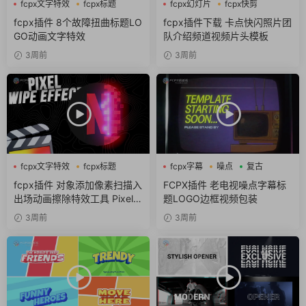
fcpx文字特效
fcpx标题
fcpx幻灯片
fcpx快剪
故障风
fcpx视频开场
fcpx插件 8个故障扭曲标题LO
fcpx插件下载 卡点快闪照片团
GO动画文字特效
队介绍频道视频片头模板
3周前
3周前
fcpx文字特效
fcpx标题
fcpx字幕
噪点
复古
像素
fcpx插件 对象添加像素扫描入
FCPX插件 老电视噪点字幕标
出场动画擦除特效工具 Pixel S
题LOGO边框视频包装
can
3周前
3周前