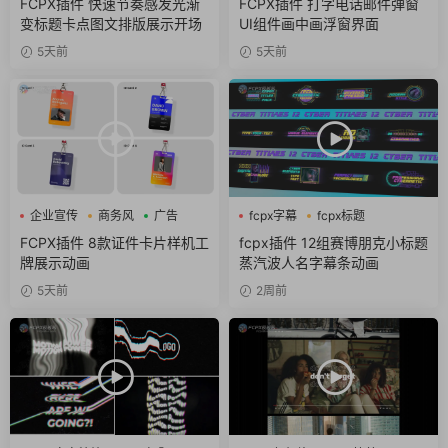
FCPX插件 快速节奏感发光渐
FCPX插件 打字电话邮件弹窗
变标题卡点图文排版展示开场
UI组件画中画浮窗界面
5天前
5天前
企业宣传
商务风
广告
fcpx字幕
fcpx标题
fcpx片头
FCPX插件 8款证件卡片样机工
fcpx插件 12组赛博朋克小标题
牌展示动画
蒸汽波人名字幕条动画
5天前
2周前