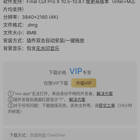
软件支持：Final Cut Pro X 10.5-10.8.1 或更高版本（intel+M芯
片均支持）
分辨率：3840×2160 (4K)
文件格式：.dmg
文件大小：8MB
安装方式：插件双击自动安装/一键拖放
背景音乐：包含
无水印音乐
VIP
下载价格
专享
仅限VIP下载
升级VIP
①“xxx.app”无法打开，来自身份不明的开发者，
解决方案
②插件安装后画面红屏显示“T”，
解决方案
③对于任何问题：下载链接无效，丢失文件等，请
提交工单
（24小时
内修复）
下载方式：
百度网盘,OneDrive