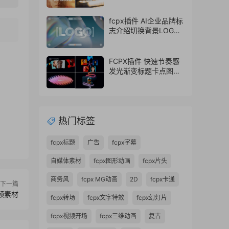
fcpx插件 AI企业品牌标
志介绍切换背景LOGO
动画片头
FCPX插件 快速节奏感
发光渐变标题卡点图文
排版展示开场
热门标签
fcpx标题
广告
fcpx字幕
自媒体素材
fcpx图形动画
fcpx片头
商务风
fcpx MG动画
2D
fcpx卡通
下一篇
频素材
fcpx转场
fcpx文字特效
fcpx幻灯片
fcpx视频开场
fcpx三维动画
复古