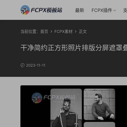
最新
FCPX插件
支
当前位置：
首页
FCPX素材
正文
干净简约正方形照片排版分屏遮罩
2023-11-11