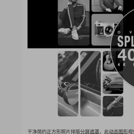
干净简约正方形照片排版
分屏
遮罩
，此
动态图形
视