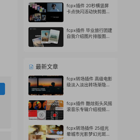
fcpx插件 20秒横竖屏
卡点快闪活动快剪图文
视频开场
fcpx插件 毕业旅行团建
自我介绍图片排版图文
展示fcpx模板
最新文章
fcpx转场插件 高级电影
级淡入淡出转场渐隐视
频过渡动画
fcpx插件 酷炫街头风摇
滚音乐专辑介绍视频包
装
fcpx转场插件 25组光
晕城市光影梦幻光斑转
场finalcutpro插件