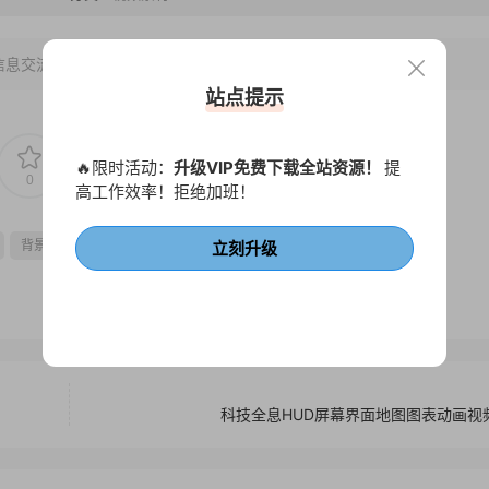
信息交流学习， 版权说明
点此了解
！
站点提示
🔥限时活动：
升级VIP免费下载全站资源！
提
0
0
高工作效率！拒绝加班！
背景透明
视频素材
边框
遮罩
立刻升级
科技全息HUD屏幕界面地图图表动画视