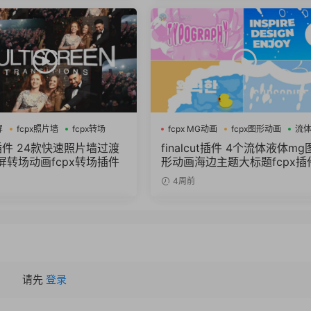
屏
fcpx照片墙
fcpx转场
fcpx MG动画
fcpx图形动画
流
插件 24款快速照片墙过渡
finalcut插件 4个流体液体mg
屏转场动画fcpx转场插件
形动画海边主题大标题fcpx插
4周前
请先
登录