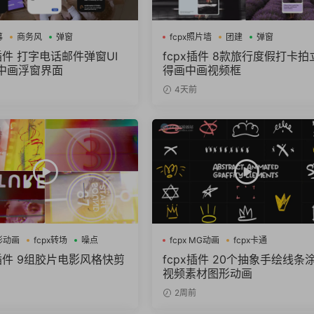
幕
商务风
弹窗
fcpx照片墙
团建
弹窗
插件 打字电话邮件弹窗UI
fcpx插件 8款旅行度假打卡拍
中画浮窗界面
得画中画视频框
4天前
图形动画
fcpx转场
噪点
fcpx MG动画
fcpx卡通
fcpx图形动画
X插件 9组胶片电影风格快剪
fcpx插件 20个抽象手绘线条
视频素材图形动画
2周前