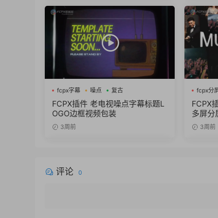
fcpx字幕
噪点
复古
fcpx分
FCPX插件 老电视噪点字幕标题L
FCPX
OGO边框视频包装
多屏分
3周前
3周前
评论
0