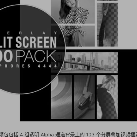
频包包括 4 组透明 Alpha 通道背景上的 103 个分屏叠加
视频框