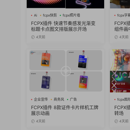
Ai
fcpx快剪
fcpx照片墙
fcpx字
FCPX插件 快速节奏感发光渐变
FCPX
标题卡点图文排版展示开场
组件画
4天前
4天前
企业宣传
商务风
广告
fcpx
FCPX插件 8款证件卡片样机工牌
FCP
展示动画
转场
4天前
4天前