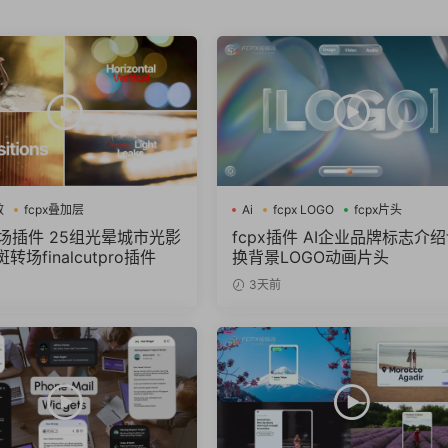
效
fcpx叠加层
Ai
fcpx LOGO
fcpx片头
图形动画
转场插件 25组光晕城市光影
fcpx插件 AI企业品牌标志介
转场finalcutpro插件
换背景LOGO动画片头
3天前