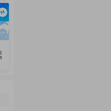
hello,资源显示已经删除了,问下,可以补上么
来源：
节奏明快时尚品牌宣传模特展示短视频广告
fcpx插件
体
图
件