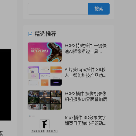
精选推荐
FCPX特效插件 一键快
速AI抠像描边工具
Keyper 2.1
AI片头fcpx插件 39秒
人工智能科技产品功能
介绍展示视频模板
FCPX插件 摄像机录像
相机摄影UI界面叠加层
fcpx插件 3D效果文字
翻页日历弹出标题动画
支持中文
素