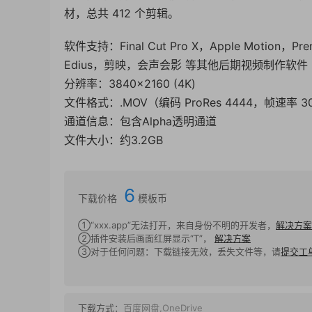
材，总共 412 个剪辑。
软件支持：Final Cut Pro X，Apple Motion，Pre
Edius，剪映，会声会影 等其他后期视频制作软件
分辨率：3840×2160 (4K)
文件格式：.MOV（编码 ProRes 4444，帧速率 3
通道信息：包含Alpha透明通道
文件大小：约3.2GB
6
下载价格
模板币
①“xxx.app”无法打开，来自身份不明的开发者，
解决方案
②插件安装后画面红屏显示“T”，
解决方案
③对于任何问题：下载链接无效，丢失文件等，请
提交工
下载方式：
百度网盘,OneDrive