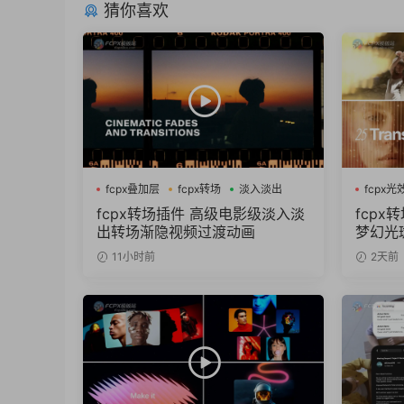
猜你喜欢
fcpx叠加层
fcpx转场
淡入淡出
fcpx光
fcpx
fcpx转场插件 高级电影级淡入淡
fcpx
出转场渐隐视频过渡动画
梦幻光斑
11小时前
2天前