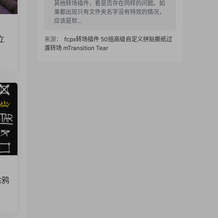
其他转场插件，看是否存在同样的问题。如
果都出现只有文件夹名字没有特效的情况，
应该是软...
立
来源：
fcpx转场插件 50组高级自定义拼贴撕纸过
渡转场 mTransition Tear
1234 • 2025-12-16
下载之后fcpx不显示，只有一个名字，转场
特效没看见
来源：
fcpx转场插件 50组高级自定义拼贴撕纸过
渡转场 mTransition Tear
FcpxBox
• 2025-12-11
已更新链接，感谢反馈
涂鸦
来源：
节奏明快时尚品牌宣传模特展示短视频广告
fcpx插件
REDWOO • 2025-12-10