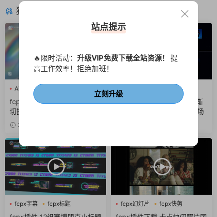
猜你喜欢
站点提示
🔥限时活动：
升级VIP免费下载全站资源！
提
高工作效率！拒绝加班！
Ai
fcpx LOGO
fcpx片头
Ai
fcpx快剪
fcpx照片墙
立刻升级
fcpx插件 AI企业品牌标志介绍
FCPX插件 快速节奏感发光渐
切换背景LOGO动画片头
变标题卡点图文排版展示开场
2天前
3天前
fcpx字幕
fcpx标题
fcpx幻灯片
fcpx快剪
fcpx片头
fcpx视频开场
fcpx插件 12组赛博朋克小标题
fcpx插件下载 卡点快闪照片团