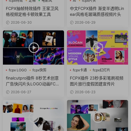
fcpx特效
定格
电影风
Ai
fcpx片头
fcpx视频开场
FCPX抽帧特效插件 王家卫风
中文FCPX插件 渐变半透明Lin
格视频定格卡顿效果工具
ear风格毛玻璃质感视频片头
2026-06-30
2026-06-29
fcpx LOGO
fcpx快剪
fcpx卡通
fcpx幻灯片
fcpx视频开场
fcpx视频开场
finalcutpro插件 8秒艺术创意
FCPX插件 23秒多彩笔刷视频
广告快闪片头LOGO动画FCPX
图片旅行度假团建宣传片
插件
2026-06-27
2026-06-23