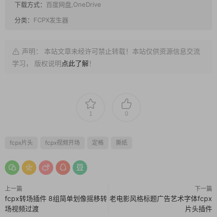
下载方式：
百度网盘,OneDrive
分类：
FCPX发生器
声明： 本站文章未经许可禁止转载！本站仅供资源信息交流
学习， 版权说明
点此了解
！
1
0
fcpx片头
fcpx视频开场
定格
撕纸
上一篇
下一篇
fcpx转场插件 8组简单划像摇移转
老电影风格标题广告艺术字体fcpx
场视频过渡
片头插件