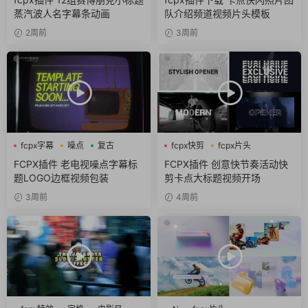
蒸汽波人名字幕条动画
队介绍频道视频片头模板
2周前
3周前
fcpx字幕
噪点
复古
fcpx快剪
fcpx片头
fcpx视频开场
FCPX插件 老电视噪点字幕标
FCPX插件 创意快节奏活动快
题LOGO边框视频包装
剪卡点大标题视频开场
3周前
4周前