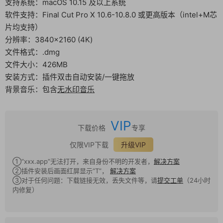
支持系统：macOS 10.15 及以上系统
软件支持：Final Cut Pro X 10.6-10.8.0 或更高版本（intel+M芯
片均支持）
分辨率：3840×2160 (4K)
文件格式：.dmg
文件大小：426MB
安装方式：插件双击自动安装/一键拖放
背景音乐：包含
无水印音乐
VIP
下载价格
专享
仅限VIP下载
升级VIP
①“xxx.app”无法打开，来自身份不明的开发者，
解决方案
②插件安装后画面红屏显示“T”，
解决方案
③对于任何问题：下载链接无效，丢失文件等，请
提交工单
（24小时
内修复）