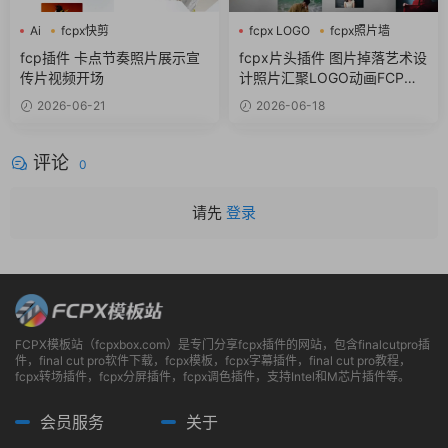
Ai
fcpx快剪
fcpx LOGO
fcpx照片墙
fcpx视频开场
fcpx片头
fcp插件 卡点节奏照片展示宣
fcpx片头插件 图片掉落艺术设
传片视频开场
计照片汇聚LOGO动画FCP插
件
2026-06-21
2026-06-18
评论
0
请先
登录
FCPX模板站（fcpxbox.com）是专门分享fcpx插件的网站，包含finalcutpro插
件，final cut pro软件下载，fcpx模板，fcpx字幕插件，final cut pro教程，
fcpx转场插件，fcpx分屏插件，fcpx调色插件，支持Intel和M芯片插件等。
会员服务
关于