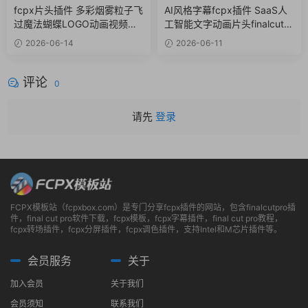
fcpx标题
fcpx文字特效
fcpx片头插件 多彩烟雾粒子飞
AI风格字幕fcpx插件 SaaS人
过魔法蝴蝶LOGO动画视频开
工智能文字动画片头finalcutpr
场
o插件
2026-06-14
2026-06-11
评论
0
请先
登录
FCPX模板站（fcpxbox.com）是专门分享fcpx插件的网站，包含finalcutpro插
件，final cut pro软件下载，fcpx模板，fcpx字幕插件，final cut pro教程，
fcpx转场插件，fcpx分屏插件，fcpx调色插件，支持Intel和M芯片插件等。
会员服务
关于
加入会员
关于我们
会员须知
联系我们