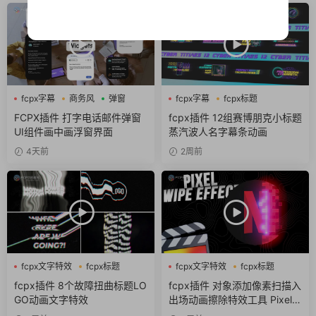
fcpx字幕
商务风
弹窗
fcpx字幕
fcpx标题
fcpx片头
FCPX插件 打字电话邮件弹窗
fcpx插件 12组赛博朋克小标题
UI组件画中画浮窗界面
蒸汽波人名字幕条动画
4天前
2周前
fcpx文字特效
fcpx标题
fcpx文字特效
fcpx标题
故障风
像素
fcpx插件 8个故障扭曲标题LO
fcpx插件 对象添加像素扫描入
GO动画文字特效
出场动画擦除特效工具 Pixel S
can