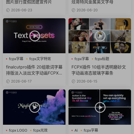
图片旅行度假团建宣传片
炫哥特风金属英文字母
2026-06-23
2026-06-20
fcpx字幕
fcpx文字特效
fcpx字幕
fcpx标题
fcpx标题
商务风
finalcutpro插件 20组歌词字幕
FCPX插件 10组半透明磨砂文
排版淡入淡出文字动画FCPX
字动画液态玻璃字幕条
插件
2026-06-17
2026-06-15
fcpx LOGO
fcpx光效
Ai
fcpx字幕