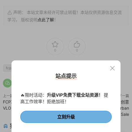
声明： 本站文章未经许可禁止转载！本站仅供资源信息交流
学习， 版权说明
点此了解
！
0
0
fcpx字幕
fcpx标题
夏天
多彩
时尚
站点提示
🔥限时活动：
升级VIP免费下载全站资源！
提
上一篇
下一篇
高工作效率！拒绝加班！
FCPX快闪卡点片头 大标题遮罩
FCPX折纸塑料模板 嘻哈快闪创意
VLOG开场插件 Stomp Opener
炫酷划痕网格撕纸动画 Urban
Look Sale
立刻升级
猜你喜欢