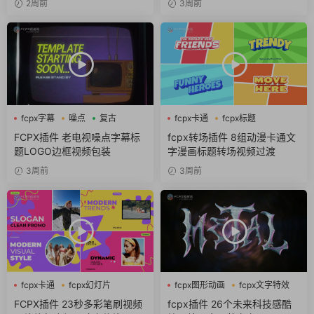
2周前
3周前
fcpx字幕
噪点
复古
fcpx卡通
fcpx标题
fcpx转场
FCPX插件 老电视噪点字幕标
fcpx转场插件 8组动漫卡通文
题LOGO边框视频包装
字漫画标题转场视频过渡
3周前
3周前
fcpx卡通
fcpx幻灯片
fcpx图形动画
fcpx文字特效
fcpx视频开场
fcpx标题
FCPX插件 23秒多彩笔刷视频
fcpx插件 26个未来科技感酷