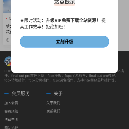
站点提示
fcpx LOGO
fcpx三维动画
🔥限时活动：
升级VIP免费下载全站资源！
提
fcpx片头
梦幻唯美夏日旅行校园小清新
高工作效率！拒绝加班！
花朵飞过LOGO片头FCPX模板
Flying Flowers Opener
2021-03-24
立刻升级
FCPX模板站（fcpxbox.com）是专门分享fcpx插件的网站，包含finalcutpro插
件，final cut pro软件下载，fcpx模板，fcpx字幕插件，final cut pro教程，
fcpx转场插件，fcpx分屏插件，fcpx调色插件，支持Intel和M芯片插件等。
会员服务
关于
加入会员
关于我们
会员须知
联系我们
法律申明
网站协议