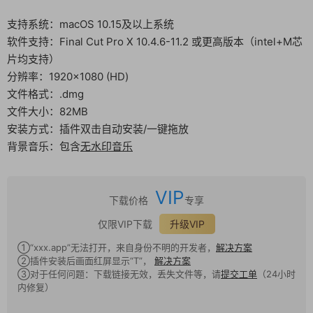
支持系统：macOS 10.15及以上系统
软件支持：Final Cut Pro X 10.4.6-11.2 或更高版本（intel+M芯
片均支持）
分辨率：1920×1080 (HD)
文件格式：.dmg
文件大小：82MB
安装方式：插件双击自动安装/一键拖放
背景音乐：包含
无水印音乐
VIP
下载价格
专享
仅限VIP下载
升级VIP
①“xxx.app”无法打开，来自身份不明的开发者，
解决方案
②插件安装后画面红屏显示“T”，
解决方案
③对于任何问题：下载链接无效，丢失文件等，请
提交工单
（24小时
内修复）