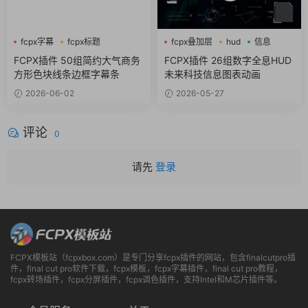
fcpx字幕
fcpx标题
fcpx叠加层
hud
信息
MotionVFX
FCPX插件 50组简约大气商务
FCPX插件 26组数字全息HUD
方形色块线条边框字幕条
未来科技信息图表动画
2026-06-02
2026-05-27
评论
0
请先
登录
FCPX模板站（fcpxbox.com）是专门分享fcpx插件的网站，包含finalcutpro插
件，final cut pro软件下载，fcpx模板，fcpx字幕插件，final cut pro教程，
fcpx转场插件，fcpx分屏插件，fcpx调色插件，支持Intel和M芯片插件等。