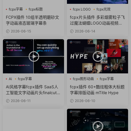
fcpx字幕
fcpx标题
fcpx LOGO
fcpx光效
商务风
fcpx标题
FCPX插件 10组半透明磨砂文
fcpx片头插件 多彩烟雾粒子飞
字动画液态玻璃字幕条
过魔法蝴蝶LOGO动画视频开
场
2026-06-15
2026-06-14
Ai
fcpx字幕
fcpx图形动画
fcpx字幕
fcpx文字特效
fcpx标题
AI风格字幕fcpx插件 SaaS人
fcpx插件 60+酷炫粗体大标题
工智能文字动画片头finalcutpr
字幕排版动画 mTitle Hype
o插件
2026-06-11
2026-06-10