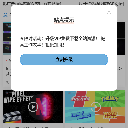
影广告画幅遮罩改变fcpx转场插件
片卡点活动快剪FCPX插件
猜你喜欢
站点提示
🔥限时活动：
升级VIP免费下载全站资源！
提
高工作效率！拒绝加班！
立刻升级
fcpx字幕
fcpx标题
fcpx文字特效
fcpx标题
fcpx片头
故障风
fcpx插件 12组赛博朋克小标题
fcpx插件 8个故障扭曲标题LO
蒸汽波人名字幕条动画
GO动画文字特效
2周前
2周前