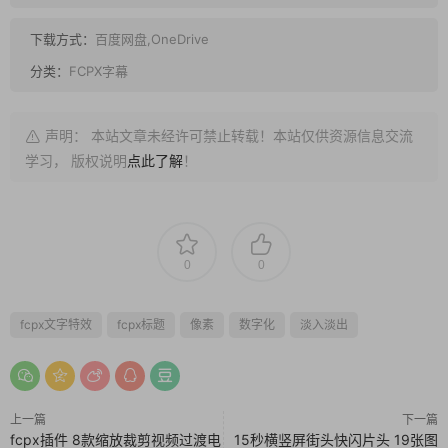
下载方式：
百度网盘,OneDrive
分类：
FCPX字幕
声明： 本站文章未经许可禁止转载！本站仅供资源信息交流
学习， 版权说明
点此了解
！
0
0
fcpx文字特效
fcpx标题
像素
数字化
淡入淡出
上一篇
下一篇
fcpx插件 8款缩放裁剪视频过渡电
15秒横竖屏街头快闪片头 19张图