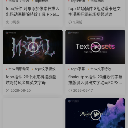
fcpx文字特效
fcpx标题
fcpx卡通
fcpx标题
像素
fcpx转场
fcpx插件 对象添加像素扫描入
fcpx转场插件 8组动漫卡通文
出场动画擦除特效工具 Pixel S
字漫画标题转场视频过渡
can
3周前
3周前
fcpx图形动画
fcpx文字特效
fcpx字幕
fcpx文字特效
fcpx标题
fcpx标题
fcpx插件 26个未来科技感酷
finalcutpro插件 20组歌词字幕
炫哥特风金属英文字母
排版淡入淡出文字动画FCPX
插件
2026-06-20
2026-06-17