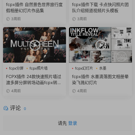
作品集
fcpx视频开场
fcpx插件 自然景色世界旅行度
fcpx插件下载 卡点快闪照片团
假相册幻灯片作品集
队介绍频道视频片头模板
3周前
3周前
fcpx分屏
fcpx照片墙
fcpx幻灯片
水墨
fcpx转场
FCPX插件 24款快速照片墙过
fcpx插件 水墨滴落图文相册晕
渡多屏分屏转场动画fcpx转场
染飞溅幻灯片
插件
4周前
4周前
评论
0
请先
登录