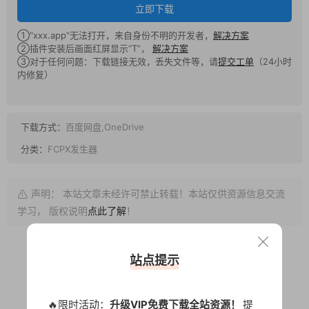
立即下载
①“xxx.app”无法打开，来自身份不明的开发者，
解决方案
②插件安装后画面红屏显示“T”，
解决方案
③对于任何问题：下载链接无效，丢失文件等，请
提交工单
（24小时
内修复）
下载方式：
百度网盘,OneDrive
分类：
FCPX发生器
声明： 本站文章未经许可禁止转载！本站仅供资源信息交流
学习， 版权说明
点此了解
！
站点提示
1
0
🔥限时活动：
升级VIP免费下载全站资源！
提