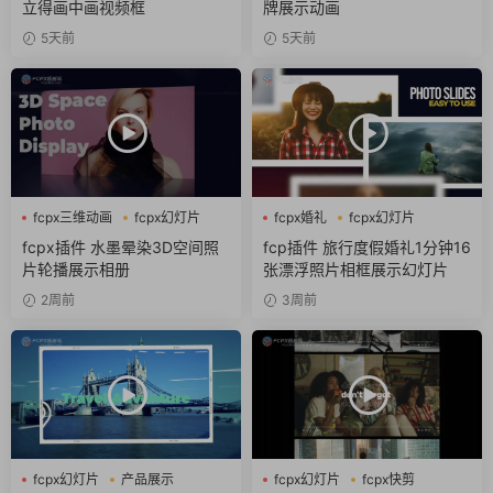
立得画中画视频框
牌展示动画
5天前
5天前
fcpx三维动画
fcpx幻灯片
fcpx婚礼
fcpx幻灯片
fcpx相册
fcpx相册
fcpx插件 水墨晕染3D空间照
fcp插件 旅行度假婚礼1分钟16
片轮播展示相册
张漂浮照片相框展示幻灯片
2周前
3周前
fcpx幻灯片
产品展示
fcpx幻灯片
fcpx快剪