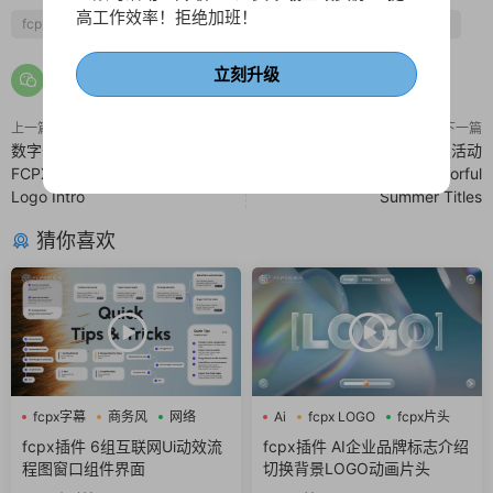
高工作效率！拒绝加班！
fcpx分屏
fcpx幻灯片
fcpx相册
企业宣传
商务风
旅行
立刻升级
上一篇
下一篇
数字化游戏笔画涂鸦小故障失真
FCPX多彩夏季标题模板 度假活动
FCPX片头插件 Glitch Distortion
夏日景区介绍字幕条插件 Colorful
Logo Intro
Summer Titles
猜你喜欢
fcpx字幕
商务风
网络
Ai
fcpx LOGO
fcpx片头
fcpx插件 6组互联网Ui动效流
fcpx插件 AI企业品牌标志介绍
程图窗口组件界面
切换背景LOGO动画片头