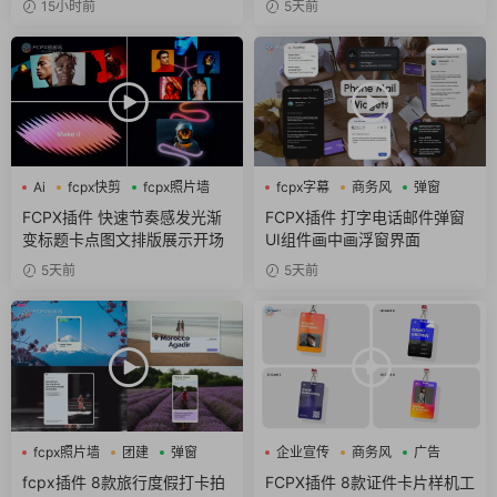
15小时前
5天前
Ai
fcpx快剪
fcpx照片墙
fcpx字幕
商务风
弹窗
FCPX插件 快速节奏感发光渐
FCPX插件 打字电话邮件弹窗
变标题卡点图文排版展示开场
UI组件画中画浮窗界面
5天前
5天前
fcpx照片墙
团建
弹窗
企业宣传
商务风
广告
fcpx插件 8款旅行度假打卡拍
FCPX插件 8款证件卡片样机工