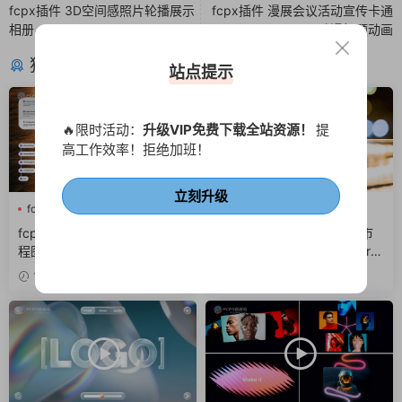
fcpx插件 3D空间感照片轮播展示
fcpx插件 漫展会议活动宣传卡通
相册
动漫标题动画
猜你喜欢
站点提示
🔥限时活动：
升级VIP免费下载全站资源！
提
高工作效率！拒绝加班！
立刻升级
fcpx字幕
商务风
网络
fcpx光效
fcpx叠加层
fcpx图形动画
fcpx插件 6组互联网Ui动效流
fcpx转场插件 25组光晕城市
程图窗口组件界面
光影梦幻光斑转场finalcutpro
插件
11小时前
3天前