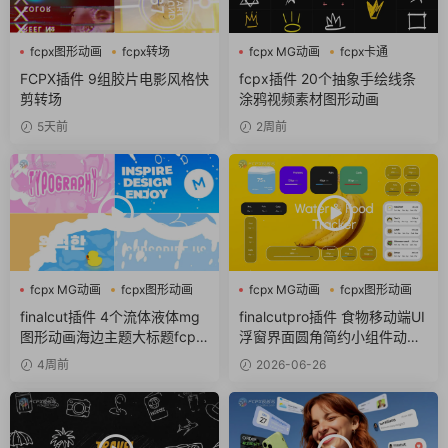
fcpx图形动画
fcpx转场
fcpx MG动画
fcpx卡通
噪点
fcpx图形动画
FCPX插件 9组胶片电影风格快
fcpx插件 20个抽象手绘线条
剪转场
涂鸦视频素材图形动画
5天前
2周前
fcpx MG动画
fcpx图形动画
fcpx MG动画
fcpx图形动画
流体
fcpx图标
finalcut插件 4个流体液体mg
finalcutpro插件 食物移动端UI
图形动画海边主题大标题fcpx
浮窗界面圆角简约小组件动画f
插件
cpx插件
4周前
2026-06-26