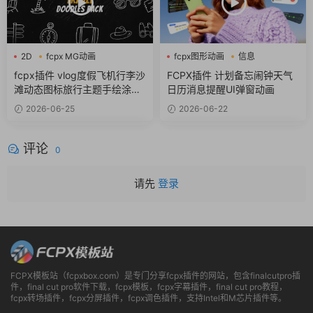
2D
fcpx MG动画
fcpx图形动画
信息
fcpx卡通
商务风
fcpx插件 vlog度假飞机行李沙
FCPX插件 计划备忘闹钟天气
滩动态图标旅行主题手绘涂鸦
日历消息提醒UI弹窗动画
包
2026-06-25
2026-06-22
评论
0
请先
登录
FCPX模板站（fcpxbox.com）是专门分享fcpx插件的网站，包含finalcutpro插
件，final cut pro软件下载，fcpx模板，fcpx字幕插件，final cut pro教程，
fcpx转场插件，fcpx分屏插件，fcpx调色插件，支持Intel和M芯片插件等。