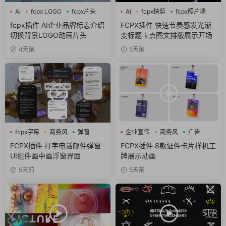
Ai
fcpx LOGO
fcpx片头
Ai
fcpx快剪
fcpx照片墙
fcpx插件 AI企业品牌标志介绍
FCPX插件 快速节奏感发光渐
切换背景LOGO动画片头
变标题卡点图文排版展示开场
4天前
5天前
fcpx字幕
商务风
弹窗
企业宣传
商务风
广告
FCPX插件 打字电话邮件弹窗
FCPX插件 8款证件卡片样机工
UI组件画中画浮窗界面
牌展示动画
5天前
5天前