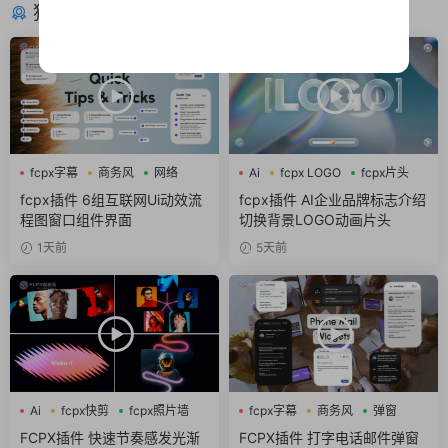
猜你喜欢
fcpx字幕
商务风
网络
Ai
fcpx LOGO
fcpx片头
fcpx插件 6组互联网Ui动效流
fcpx插件 AI企业品牌标志介绍
程图窗口组件界面
切换背景LOGO动画片头
1天前
5天前
Ai
fcpx快剪
fcpx照片墙
fcpx字幕
商务风
弹窗
FCPX插件 快速节奏感发光渐
FCPX插件 打字电话邮件弹窗