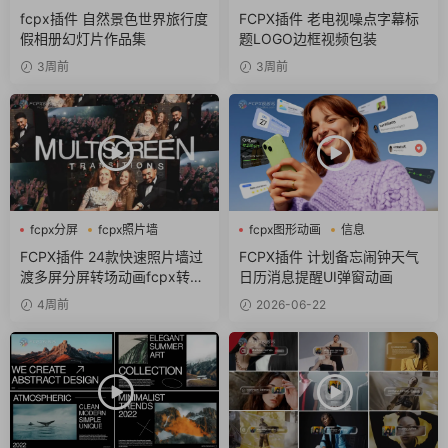
作品集
fcpx插件 自然景色世界旅行度
FCPX插件 老电视噪点字幕标
假相册幻灯片作品集
题LOGO边框视频包装
3周前
3周前
fcpx分屏
fcpx照片墙
fcpx图形动画
信息
fcpx转场
商务风
FCPX插件 24款快速照片墙过
FCPX插件 计划备忘闹钟天气
渡多屏分屏转场动画fcpx转场
日历消息提醒UI弹窗动画
插件
4周前
2026-06-22