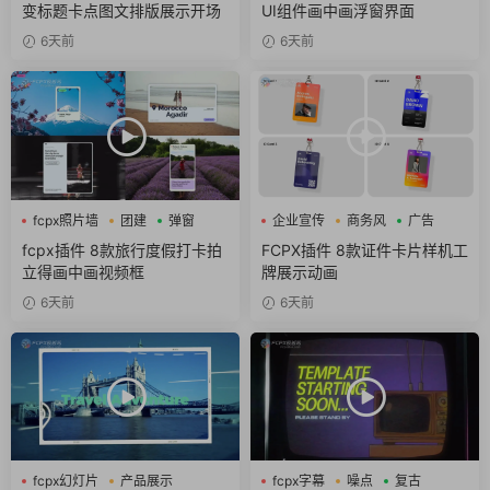
变标题卡点图文排版展示开场
UI组件画中画浮窗界面
6天前
6天前
fcpx照片墙
团建
弹窗
企业宣传
商务风
广告
fcpx插件 8款旅行度假打卡拍
FCPX插件 8款证件卡片样机工
立得画中画视频框
牌展示动画
6天前
6天前
fcpx幻灯片
产品展示
fcpx字幕
噪点
复古