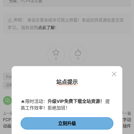
分类：
FCPX发生器
声明： 本站文章未经许可禁止转载！本站仅供资源信息交流
学习， 版权说明
点此了解
！
0
0
fcpx分屏
商务风
手机
样机
电脑
画中画
聊天
站点提示
边框
🔥限时活动：
升级VIP免费下载全站资源！
提
高工作效率！拒绝加班！
上一篇
下一篇
FCPX标题模板 8个毛刺抖动文字
9个人物介绍字幕 片头片尾文字动
立刻升级
动画故障字幕 Glitch Titles
画作品集介绍fcpx插件