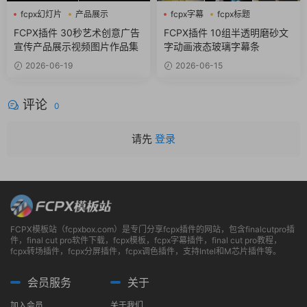
fcpx幻灯片
产品展示
fcpx字幕
fcpx标题
企业宣传
商务风
FCPX插件 30秒艺术创意广告
FCPX插件 10组半透明磨砂文
宣传产品展示视频图片作品集
字动画液态玻璃字幕条
2026-06-19
2026-06-15
评论
0
请先
登录
FCPX模板站（fcpxbox.com）是专门分享fcpx插件的网站，包含finalcutpro插
件，final cut pro软件下载，fcpx模板，fcpx字幕插件，final cut pro教程，
fcpx转场插件，fcpx分屏插件，fcpx调色插件，支持Intel和M芯片插件等。
会员服务
关于
加入会员
关于我们