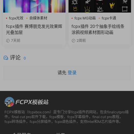
fcpx光效
自媒体素材
fcpx MG动画
fcpx卡通
赛博朋克
fcpx图形动画
fcpx插件 赛博朋克发光效果辉
fcpx插件 20个抽象手绘线条
光叠加层
涂鸦视频素材图形动画
7天前
2周前
评论
0
请先
登录
FCPX模板站（fcpxbox.com）是专门分享fcpx插件的网站，包含finalcutpro插
件，final cut pro软件下载，fcpx模板，fcpx字幕插件，final cut pro教程，
fcpx转场插件，fcpx分屏插件，fcpx调色插件，支持Intel和M芯片插件等。