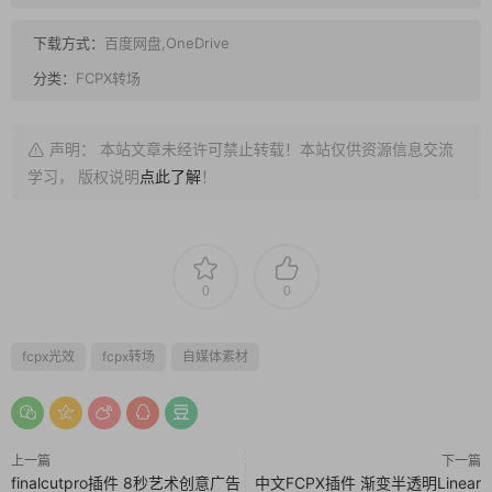
下载方式：
百度网盘,OneDrive
分类：
FCPX转场
声明： 本站文章未经许可禁止转载！本站仅供资源信息交流
学习， 版权说明
点此了解
！
0
0
fcpx光效
fcpx转场
自媒体素材
上一篇
下一篇
finalcutpro插件 8秒艺术创意广告
中文FCPX插件 渐变半透明Linear