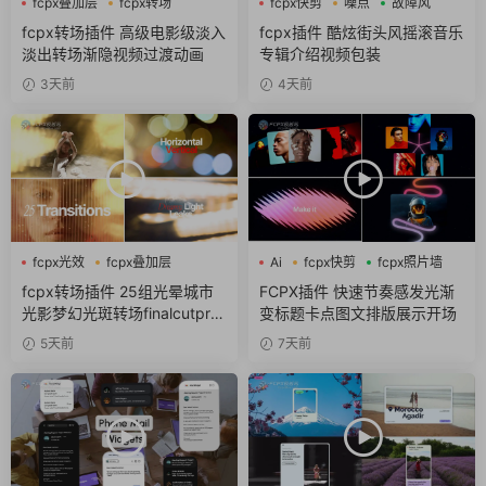
fcpx叠加层
fcpx转场
fcpx快剪
噪点
故障风
淡入淡出
fcpx转场插件 高级电影级淡入
fcpx插件 酷炫街头风摇滚音乐
淡出转场渐隐视频过渡动画
专辑介绍视频包装
3天前
4天前
fcpx光效
fcpx叠加层
Ai
fcpx快剪
fcpx照片墙
fcpx图形动画
fcpx转场插件 25组光晕城市
FCPX插件 快速节奏感发光渐
光影梦幻光斑转场finalcutpro
变标题卡点图文排版展示开场
插件
5天前
7天前