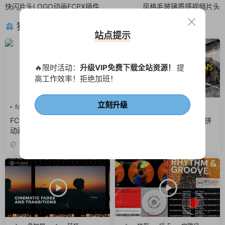
快闪片头LOGO动画FCPX插件
风格毛玻璃质感视频片头
猜你喜欢
站点提示
🔥限时活动：
升级VIP免费下载全站资源！
提
高工作效率！拒绝加班！
立刻升级
fcpx字幕
fcpx标题
fcpx图形动画
fcpx转场
商务风
撕纸
FCPX插件 12组名言引用文字
FCPX插件 10组横竖版撕纸拼
动画书名号简约干净字幕
贴转场动画视频过渡
1小时前
1天前