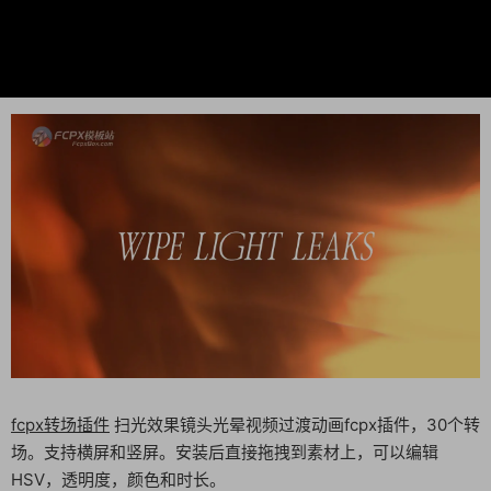
fcpx转场插件
扫光效果镜头光晕视频过渡动画fcpx插件，30个转
场。支持横屏和竖屏。安装后直接拖拽到素材上，可以编辑
HSV，透明度，颜色和时长。