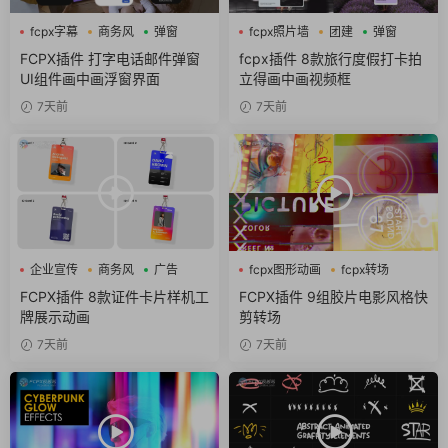
fcpx字幕
商务风
弹窗
fcpx照片墙
团建
弹窗
FCPX插件 打字电话邮件弹窗
fcpx插件 8款旅行度假打卡拍
UI组件画中画浮窗界面
立得画中画视频框
7天前
7天前
企业宣传
商务风
广告
fcpx图形动画
fcpx转场
噪点
FCPX插件 8款证件卡片样机工
FCPX插件 9组胶片电影风格快
牌展示动画
剪转场
7天前
7天前