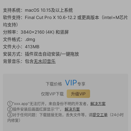
支持系统：macOS 10.15及以上系统
软件支持：Final Cut Pro X 10.6-12.2 或更高版本（intel+M芯片
均支持）
分辨率：3840×2160 (4K) 和竖屏
文件格式：.dmg
文件大小：413MB
安装方式：插件双击自动安装/一键拖放
背景音乐：包含
无水印音乐
VIP
下载价格
专享
仅限VIP下载
升级VIP
①“xxx.app”无法打开，来自身份不明的开发者，
解决方案
②插件安装后画面红屏显示“T”，
解决方案
③对于任何问题：下载链接无效，丢失文件等，请
提交工单
（24小时
内修复）