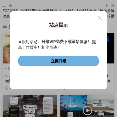
上一篇
下一篇
FCPX插件 计划备忘闹钟天气日历
fcpx插件 34秒13张图片展示多屏
消息提醒UI弹窗动画
产品广告照片切换相册轮播
站点提示
猜你喜欢
🔥限时活动：
升级VIP免费下载全站资源！
提
高工作效率！拒绝加班！
立刻升级
fcpx光效
fcpx叠加层
Ai
fcpx快剪
fcpx照片墙
fcpx图形动画
fcpx转场插件 25组光晕城市
FCPX插件 快速节奏感发光渐
光影梦幻光斑转场finalcutpro
变标题卡点图文排版展示开场
插件
21小时前
2天前