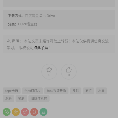
下载方式：
百度网盘,OneDrive
分类：
FCPX发生器
声明： 本站文章未经许可禁止转载！本站仅供资源信息交流
学习， 版权说明
点此了解
！
0
0
fcpx卡通
fcpx幻灯片
fcpx视频开场
多彩
旅行
水墨
涂鸦
笔刷
自媒体素材