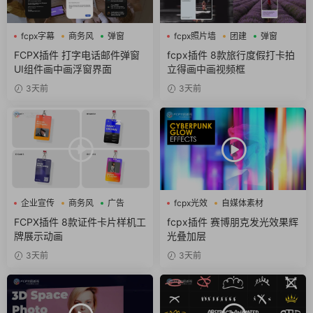
fcpx字幕
商务风
弹窗
fcpx照片墙
团建
弹窗
FCPX插件 打字电话邮件弹窗
fcpx插件 8款旅行度假打卡拍
UI组件画中画浮窗界面
立得画中画视频框
3天前
3天前
企业宣传
商务风
广告
fcpx光效
自媒体素材
赛博朋克
FCPX插件 8款证件卡片样机工
fcpx插件 赛博朋克发光效果辉
牌展示动画
光叠加层
3天前
3天前